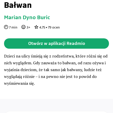
Bałwan
Marian Dyno Buric
7
min
3
+
4.75
•
79
ocen
Otwórz w aplikacji Readmio
Dzieci na ulicy śmieją się z rodzeństwa, które różni się od
nich wyglądem. Gdy zauważa to bałwan, od razu ożywa i
wyjaśnia dzieciom, że tak samo jak bałwany, ludzie też
wyglądają różnie – i na pewno nie jest to powód do
wyśmiewania się.