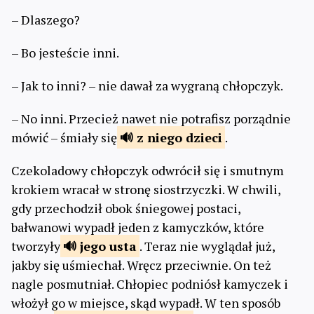
– Dlaszego?
– Bo jesteście inni.
– Jak to inni? – nie dawał za wygraną chłopczyk.
– No inni. Przecież nawet nie potrafisz porządnie
mówić – śmiały się
z niego
dzieci
.
Czekoladowy chłopczyk odwrócił się i smutnym
krokiem wracał w stronę siostrzyczki. W chwili,
gdy przechodził obok śniegowej postaci,
bałwanowi wypadł jeden z kamyczków, które
tworzyły
jego
usta
. Teraz nie wyglądał już,
jakby się uśmiechał. Wręcz przeciwnie. On też
nagle posmutniał. Chłopiec podniósł kamyczek i
włożył go w miejsce, skąd wypadł. W ten sposób