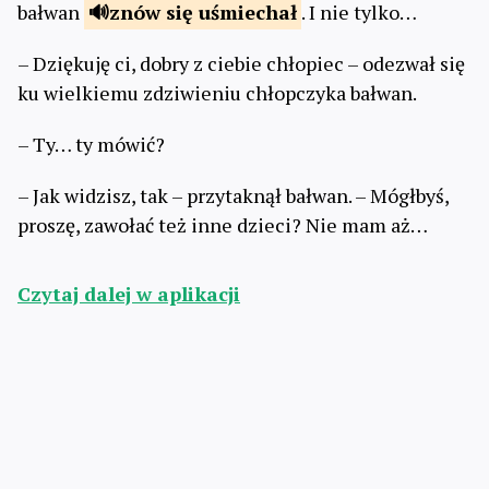
bałwan
znów się
uśmiechał
. I nie tylko…
– Dziękuję ci, dobry z ciebie chłopiec – odezwał się
ku wielkiemu zdziwieniu chłopczyka bałwan.
– Ty… ty mówić?
– Jak widzisz, tak – przytaknął bałwan. – Mógłbyś,
proszę, zawołać też inne dzieci? Nie mam aż…
Czytaj dalej w aplikacji