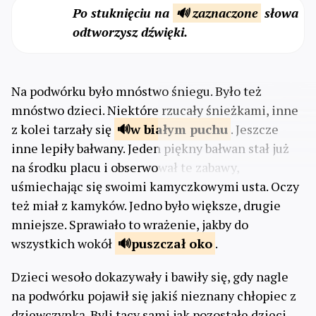
Po stuknięciu na
🔊 zaznaczone
słowa
odtworzysz dźwięki.
Na podwórku było mnóstwo śniegu. Było też
mnóstwo dzieci. Niektóre rzucały śnieżkami, inne
z kolei tarzały się
w białym
puchu
. Jeszcze
inne lepiły bałwany. Jeden piękny bałwan stał już
na środku placu i obserwował te zabawy,
uśmiechając się swoimi kamyczkowymi usta. Oczy
też miał z kamyków. Jedno było większe, drugie
mniejsze. Sprawiało to wrażenie, jakby do
wszystkich wokół
puszczał
oko
.
Dzieci wesoło dokazywały i bawiły się, gdy nagle
na podwórku pojawił się jakiś nieznany chłopiec z
dziewczynką. Byli tacy sami jak pozostałe dzieci.