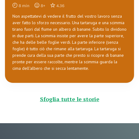
8
min
8
+
4.36
Non aspettatevi di vedere il frutto del vostro lavoro senza
aver fatto lo sforzo necessario. Una tartaruga e una scimmia
tirano fuori dal fiume un albero di banane. Subito lo dividono
in due parti. La scimmia insiste per avere la parte superiore,
che ha delle belle foglie verdi. La parte inferiore (senza
foglie) è tutto ciò che rimane alla tartaruga. La tartaruga si
prende cura della sua parte che presto si ricopre di banane
pronte per essere raccolte, mentre la scimmia guarda la
cima dell'albero che si secca lentamente.
Sfoglia tutte le storie