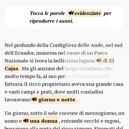
Tocca le parole
🔊 evidenziate
per
riprodurre i suoni.
Nel profondo della Cordigliera delle Ande, nel sud
dell'Ecuador, immersa nel cuore di un Parco
Nazionale si trova la bellissima laguna
di El
Cajas
. Ma gli anziani del luogo ricordano che,
molto tempo fa, al suo posto c’era una grande
fattoria. Il ricco proprietario aveva una grande casa
e vasti campi e prati, dove molti contadini
lavoravano
giorno
e notte
.
Un giorno, sotto il sole cocente di mezzogiorno, un
uomo e
una
donna
, entrambi vecchi e rugosi,
bussarono alla porta del ricco signore. Stremati dal