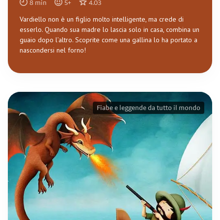
8
min
5
+
4.03
Vardiello non è un figlio molto intelligente, ma crede di
esserlo. Quando sua madre lo lascia solo in casa, combina un
guaio dopo l’altro. Scoprite come una gallina lo ha portato a
nascondersi nel forno!
Fiabe e leggende da tutto il mondo