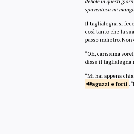
debole in questi giorn
spaventosa mi mangi
Il taglialegna si fec
così tanto che la sua
passo indietro. Non 
“Oh, carissima sorel
disse il taglialegna
“Mi hai appena chiam
aguzzi
e forti
. 