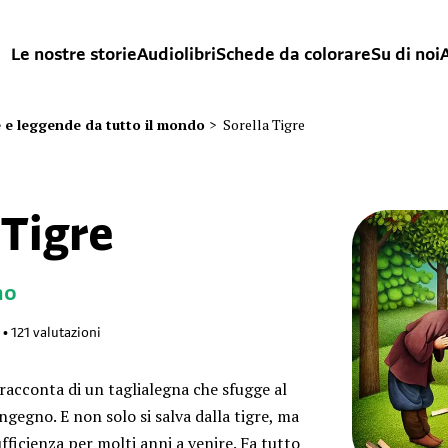
Le nostre storie
Audiolibri
Schede da colorare
Su di noi
A
 e leggende da tutto il mondo
>
Sorella Tigre
 Tigre
no
•
121
valutazioni
racconta di un taglialegna che sfugge al
ingegno. E non solo si salva dalla tigre, ma
fficienza per molti anni a venire. Fa tutto