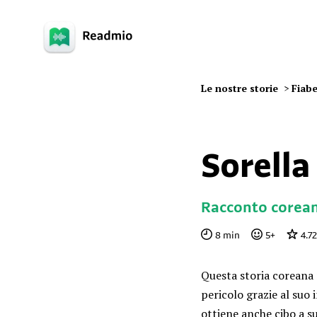
Le nostre storie
>
Fiabe
Sorella
Racconto corea
8
min
5
+
4.72
Questa storia coreana 
pericolo grazie al suo 
ottiene anche cibo a su