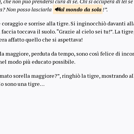
i, che non può prendersi cura di sé. Chi si occuperà di lei se
a? Non posso lasciarla
al mondo
da sola
!”.
e coraggio e sorrise alla tigre. Si inginocchiò davanti all
 faccia toccava il suolo. “Grazie al cielo sei tu!”. La tigr
era affatto quello che si aspettava!
la maggiore, perduta da tempo, sono così felice di incon
 nel modo più educato possibile.
ato sorella maggiore?”, ringhiò la tigre, mostrando al
“Io sono una tigre…