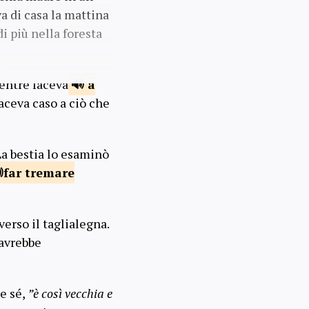
va di casa la mattina
i più nella foresta
Mentre faceva
a
faceva caso a ciò che
La bestia lo esaminò
far tremare
verso il taglialegna.
 avrebbe
 e sé,
”è così vecchia e