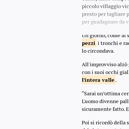
piccolo villaggio vi
presto per tagliare 
per guadagnare da vi
Un giorno, come al s
pezzi
i tronchi e ra
lo circondava.
All'improvviso alzò 
con i suoi occhi gial
l'intera valle
.
“Sarai un’ottima cen
L'uomo divenne pall
sicuramente fatto. E
Poi si ricordò dell