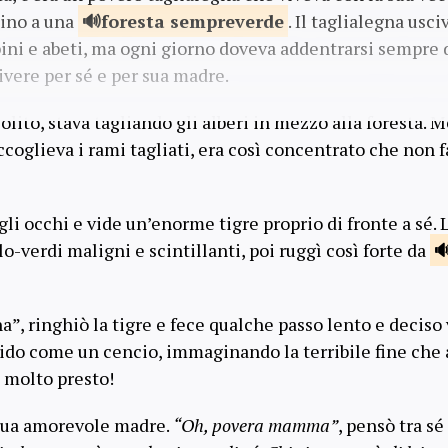
cino a una
foresta
sempreverde
. Il taglialegna usci
pini e abeti, ma ogni giorno doveva addentrarsi sempre d
vere per sé e per sua madre.
olito, stava tagliando gli alberi in mezzo alla foresta. 
ccoglieva i rami tagliati, era così concentrato che non 
gli occhi e vide un’enorme tigre proprio di fronte a sé. 
lo-verdi maligni e scintillanti, poi ruggì così forte da
a”, ringhiò la tigre e fece qualche passo lento e deciso 
ido come un cencio, immaginando la terribile fine che
 molto presto!
a sua amorevole madre.
“Oh, povera mamma”
, pensò tra sé