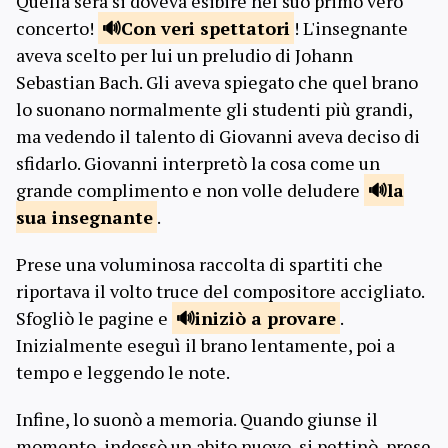
Quella sera si doveva esibire nel suo primo vero
concerto!
Con veri
spettatori
! L'insegnante
aveva scelto per lui un preludio di Johann
Sebastian Bach. Gli aveva spiegato che quel brano
lo suonano normalmente gli studenti più grandi,
ma vedendo il talento di Giovanni aveva deciso di
sfidarlo. Giovanni interpretò la cosa come un
grande complimento e non volle deludere
la
sua
insegnante
.
Prese una voluminosa raccolta di spartiti che
riportava il volto truce del compositore accigliato.
Sfogliò le pagine e
iniziò
a provare
.
Inizialmente eseguì il brano lentamente, poi a
tempo e leggendo le note.
Infine, lo suonò a memoria. Quando giunse il
momento, indossò un abito nuovo, si pettinò, prese