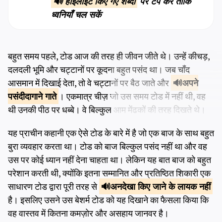
🔊 हाइलाइट किए गए शब्दों
पर टैप करें ताकि
ध्वनियाँ चल सकें
बहुत समय पहले, टोड आज की तरह ही जीवन जीते थे। उन्हें कीचड़,
दलदली भूमि और चट्टानों पर कूदना बहुत पसंद था। जब चाँद
आसमान में दिखाई देता, तो वे चट्टानों पर बैठ जाते और
अपने
पसंदीदा
गाने गाते
। एकमात्र चीज़ जो उस समय टोड में नहीं थी, वह
थी उनकी पीठ पर धब्बे। वे बिल्कुल आम मेंढकों की तरह दिखते थे।
यह प्राचीन कहानी एक ऐसे टोड के बारे में है जो एक बाज के साथ बहुत
बुरा व्यवहार करता था। टोड को बाज बिल्कुल पसंद नहीं था और वह
उस पर कोई ध्यान नहीं देना चाहता था। लेकिन यह बात बाज को बहुत
परेशान करती थी, क्योंकि इतना सम्मानित और प्रतिष्ठित शिकारी एक
साधारण टोड द्वारा पूरी तरह से
अनदेखा किए जाने के
लायक नहीं
है। इसलिए उसने उस बेशर्म टोड को यह दिखाने का फैसला किया कि
वह वास्तव में कितना कमज़ोर और असहाय जानवर है।