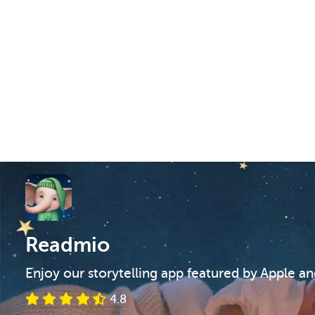
Readmio
Enjoy our storytelling app featured by Apple a
4.8