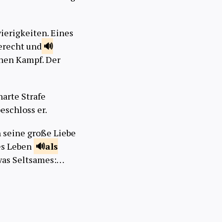
ierigkeiten. Eines
gerecht und
inen Kampf. Der
harte Strafe
beschloss er.
h seine große Liebe
zes Leben
als
etwas Seltsames:…