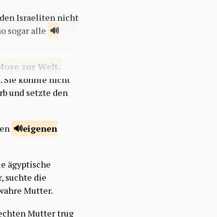
 den Israeliten nicht
o sogar alle
Mose zur
Welt.
. Sie konnte nicht
rb und setzte den
ren
eigenen
ie ägyptische
, suchte die
 wahre Mutter.
echten Mutter trug