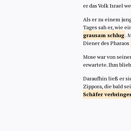
er das Volk Israel w
Als er zu einem jun
Tages sah er, wie e
grausam
schlug
. 
Diener des Pharaos
Mose war von seiner 
erwartete. Ihm blie
Daraufhin ließ er s
Zippora, die bald s
Schäfer
verbringe