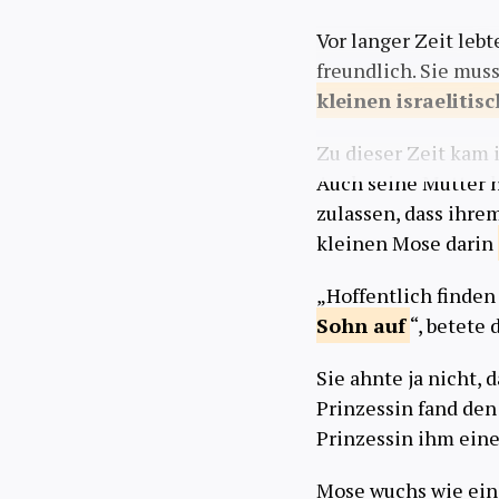
Vor langer Zeit lebt
freundlich. Sie mus
kleinen israelitis
Zu dieser Zeit kam 
Auch seine Mutter h
zulassen, dass ihre
kleinen Mose darin
„Hoffentlich finde
Sohn
auf
“, betete 
Sie ahnte ja nicht, 
Prinzessin fand de
Prinzessin ihm eine
Mose wuchs wie ei