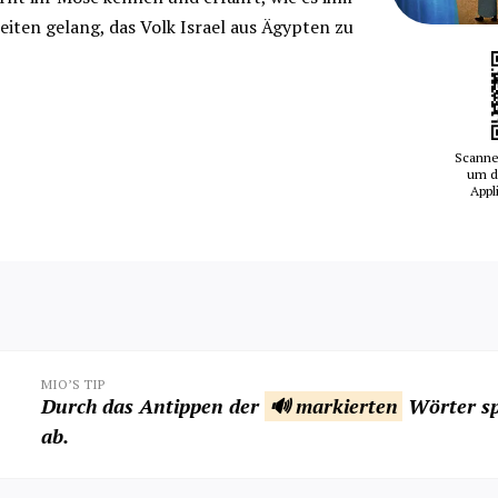
keiten gelang, das Volk Israel aus Ägypten zu
Scanne
um d
Appl
MIO’S TIP
Durch das Antippen der
🔊 markierten
Wörter sp
ab.