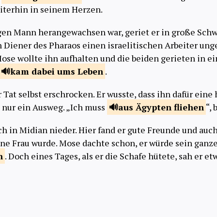
eiterhin in seinem Herzen.
gen Mann herangewachsen war, geriet er in große Schw
in Diener des Pharaos einen israelitischen Arbeiter un
Mose wollte ihn aufhalten und die beiden gerieten in e
kam dabei ums
Leben
.
Tat selbst erschrocken. Er wusste, dass ihn dafür eine 
b nur ein Ausweg. „Ich muss
aus Ägypten
fliehen
“, 
ich in Midian nieder. Hier fand er gute Freunde und auc
eine Frau wurde. Mose dachte schon, er würde sein gan
n
. Doch eines Tages, als er die Schafe hütete, sah er 