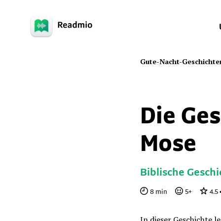
Gute-Nacht-Geschichte
Die Ges
Mose
Biblische Geschi
8
min
5
+
4.5
In dieser Geschichte l