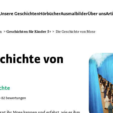
Unsere Geschichten
Hörbücher
Ausmalbilder
Über uns
Art
n
>
Geschichten für Kinder 5+
>
Die Geschichte von Mose
chichte von
chte
•
82
bewertungen
ernt ihr Mose kennen und erfahrt, wie es ihm