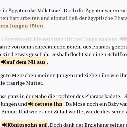
e in Ägypten das Volk Israel. Doch die Ägypter waren zu
sten hart arbeiten und einmal ließ der ägyptische Phara
chen
Jungen töten
.
in Ägypten ein kleiner israelitischer Junge namens
atte von dem schrecklichen Befehl des Pharaos gehört
m Kind etwas geschah. Deshalb flocht sie einen Schilfko
auf dem Nil
aus
.
n gute Menschen meinen Jungen und ziehen ihn wie ih
die traurige Mutter.
dass ganz in der Nähe die Tochter des Pharaos badete. D
n Jungen und
rettete
ihn
. Da Mose noch ein Baby war
 Amme. Und wie es der Zufall wollte, wurde dies seine
n
Königssohn
auf
. Doch dank der Erziehung seiner 