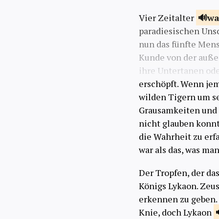
Vier Zeitalter
wa
paradiesischen Uns
nun das fünfte Men
Kunde von der auße
ihre Untertanen ode
erschöpft. Wenn jem
wilden Tigern um s
Grausamkeiten und i
nicht glauben konnt
die Wahrheit zu erf
war als das, was ma
Der Tropfen, der da
Königs Lykaon. Zeus
erkennen zu geben. 
Knie, doch Lykaon