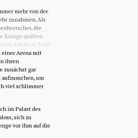
immer mehr von der
ehr zunahmen. Als
enherrscher, die
e Könige quälten
arten Arbeit zu Tode
 einer Arena mit
in ihren
e zunächst gar
lt aufzusuchen, um
och viel schlimmer
ch im Palast des
oss, sich zu
enge vor ihm auf die