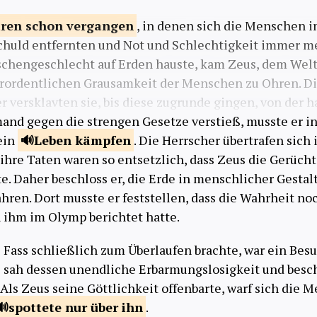
ren schon
vergangen
, in denen sich die Menschen 
chuld entfernten und Not und Schlechtigkeit immer m
schengeschlecht auf Erden hauste, kam Zeus, dem Welt
rordentlichen Grausamkeit der Menschen zu Ohren. Di
r versklavten sie, bis diese zugrunde gingen, von der h
and gegen die strengen Gesetze verstieß, musste er in
ein
Leben
kämpfen
. Die Herrscher übertrafen sich 
hre Taten waren so entsetzlich, dass Zeus die Gerücht
e. Daher beschloss er, die Erde in menschlicher Gesta
ahren. Dort musste er feststellen, dass die Wahrheit n
n ihm im Olymp berichtet hatte.
s Fass schließlich zum Überlaufen brachte, war ein Besu
 sah dessen unendliche Erbarmungslosigkeit und beschl
Als Zeus seine Göttlichkeit offenbarte, warf sich die M
spottete nur über
ihn
.