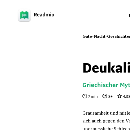
Gute-Nacht-Geschichte
Deukal
Griechischer My
7
min
8
+
4.3
Grausamkeit und mitle
sich auch gegen den V
unermessliche Schlech