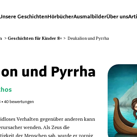
Unsere Geschichten
Hörbücher
Ausmalbilder
Über uns
Art
n
>
Geschichten für Kinder 8+
>
Deukalion und Pyrrha
ion und Pyrrha
thos
8
•
40
bewertungen
idloses Verhalten gegenüber anderen kann
erursacher wenden. Als Zeus die
tigkeit der Menschen sah, wurde er zornig