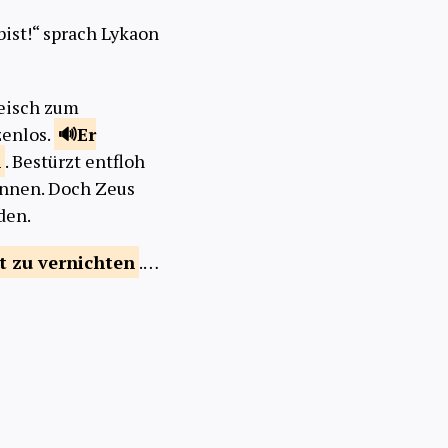
bist!“ sprach Lykaon
leisch zum
zenlos.
Er
n
. Bestürzt entfloh
können. Doch Zeus
den.
t zu
vernichten
.…