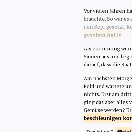
Vor vielen Jahren h
brauchte. So war es 
den Kopf gesetzt, f
gesehen
hatte
.
Als es Frühling wurd
Samen aus und bego
darauf, dass die Saa
Am nächsten Morge
Feld und wartete un
nichts. Erst am dri
ging das aber alles 
Gemüse werden? Er l
beschleunigen
ko
„Das ist es!”,
rie