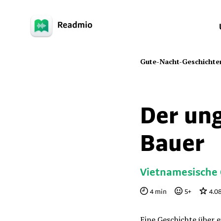
Gute-Nacht-Geschichte
Der un
Bauer
Vietnamesische 
4
min
5
+
4.0
Eine Geschichte über e