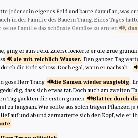
atte jeder sein eigenes Feld und baute darauf an, was e
auch in der Familie des Bauern Trang. Eines Tages hatte
ür seine Familie das schönste Gemüse zu ernten
, das
e, ging er aufs Feld. Zuerst lockerte er die Erde gründli
ss
sie mit reichlich
Wasser.
Den ganzen Tag warte
t durch die Erde schoss. Doch egal, wann er nachsah –
n goss Herr Trang
die Samen wieder
ausgiebig
. E
geduldig, dass sich etwas tat. Doch auch am zweiten Tag
tten Tag guckten die ersten grünen
Blätter durch di
viel zu langsam. Wie sollte aus solch trägen Pflanzen je
ief auf und ab und zermarterte sich den Kopf, wie er i
nnte
.
f Herr Trang
plötzlich
.