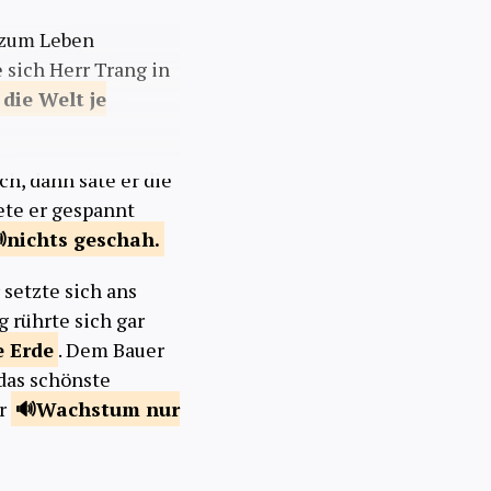
r zum Leben
 sich Herr Trang in
 die Welt je
ch, dann säte er die
te er gespannt
nichts
geschah.
r setzte sich ans
 rührte sich gar
e
Erde
. Dem Bauer
 das schönste
hr
Wachstum nur