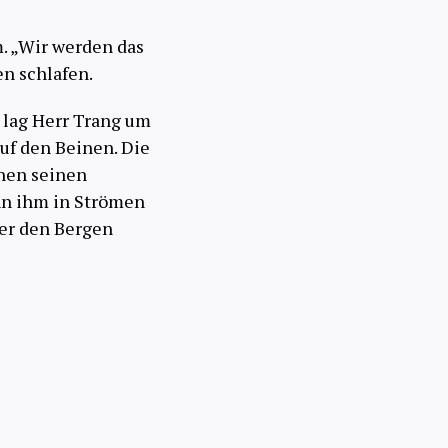
m. „Wir werden das
en schlafen.
lag Herr Trang um
uf den Beinen. Die
chen seinen
nn ihm in Strömen
ter den Bergen