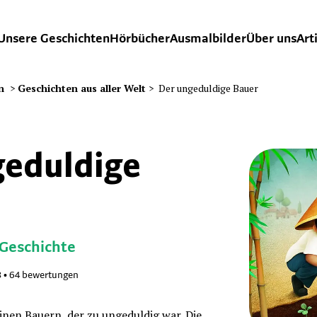
Unsere Geschichten
Hörbücher
Ausmalbilder
Über uns
Art
n
>
Geschichten aus aller Welt
>
Der ungeduldige Bauer
geduldige
Geschichte
8
•
64
bewertungen
inen Bauern, der zu ungeduldig war. Die