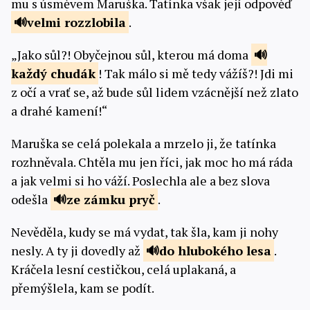
mu s úsměvem Maruška. Tatínka však její odpověď
velmi
rozzlobila
.
„Jako sůl?! Obyčejnou sůl, kterou má doma
každý
chudák
! Tak málo si mě tedy vážíš?! Jdi mi
z očí a vrať se, až bude sůl lidem vzácnější než zlato
a drahé kamení!“
Maruška se celá polekala a mrzelo ji, že tatínka
rozhněvala. Chtěla mu jen říci, jak moc ho má ráda
a jak velmi si ho váží. Poslechla ale a bez slova
odešla
ze zámku
pryč
.
Nevěděla, kudy se má vydat, tak šla, kam ji nohy
nesly. A ty ji dovedly až
do hlubokého
lesa
.
Kráčela lesní cestičkou, celá uplakaná, a
přemýšlela, kam se podít.