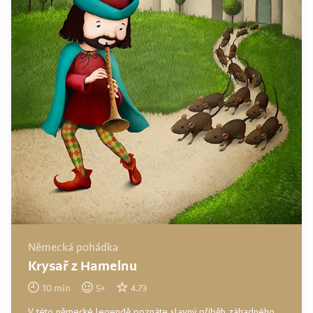
Německá pohádka
Krysař z Hamelnu
10
min
5
+
4.73
V této německé legendě poznáte slavný příběh záhadného