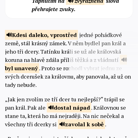
Tapnutím na
🔊 zvýrazněná
slova
přehrajete zvuky.
Kdesi daleko,
vprostřed
jedné pohádkové
země, stál krásný zámek. V něm bydlel pan král a
jeho tři dcery. Tatínku králi se už ale královská
koruna na hlavě zdála příliš těžká a z vládnutí
byl
unavený
. Proto se rozhodl vybrat jednu ze
svých dcerušek za královnu, aby panovala, až už on
tady nebude.
„Jak jen zvolím ze tří dcer tu nejlepší?“ trápil se
pan král. Pak ale
dostal
nápad
. Královnou se
stane ta, která ho má nejraději. Na nic nečekal a
všechny tři dcerky si
zavolal
k sobě
.