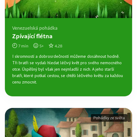
Venezuelská pohádka
Zpívající flétna
7
min
5
+
4.28
I skromností a dobrosrdečností můžeme dosáhnout hodně.
Tři bratři se vydali hledat léčivý květ pro svého nemocného
otce. Úspěšný byl však jen nejmladší z nich. A jeho starší
bratři, které potkal cestou, se chtěli léčivého květu za každou
cenu zmocnit.
Pohádky ze světa