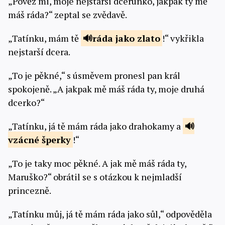
„Pověz mi, moje nejstarší dcerunko, jakpak ty mě
máš ráda?“ zeptal se zvědavě.
„Tatínku, mám tě
ráda jako
zlato
!“ vykřikla
nejstarší dcera.
„To je pěkné,“ s úsměvem pronesl pan král
spokojeně. „A jakpak mě máš ráda ty, moje druhá
dcerko?“
„Tatínku, já tě mám ráda jako drahokamy a
vzácné
šperky
!“
„To je taky moc pěkné. A jak mě máš ráda ty,
Maruško?“ obrátil se s otázkou k nejmladší
princezně.
„Tatínku můj, já tě mám ráda jako sůl,“ odpověděla