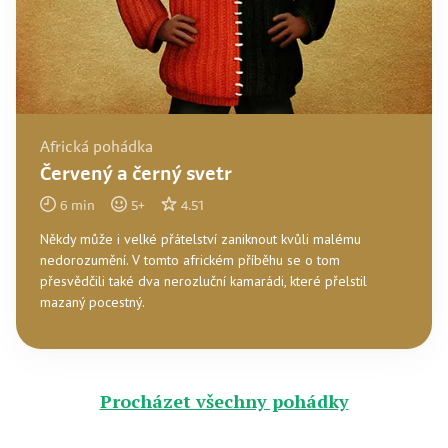
Africká pohádka
Červený a černý svetr
6
min
5
+
4.51
Někdy může i velké přátelství zaniknout kvůli malému
nedorozumění. V tomto africkém příběhu se o tom
přesvědčili také dva nerozluční kamarádi, které přelstil
mazaný pocestný.
Procházet všechny pohádky