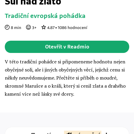
Sůl nad zlato
Tradiční evropská pohádka
8
min
3
+
4.87
•
1086
hodnocení
Otevřít v Readmio
V této tradiční pohádce si připomeneme hodnotu nejen
obyčejné soli, ale i jiných obyčejných věcí, jejichž cenu si
někdy neuvědomujeme. Přečtěte si příběh o moudré,
skromné Marušce a o králi, který si cenil zlata a drahého
kamení více než lásky své dcery.