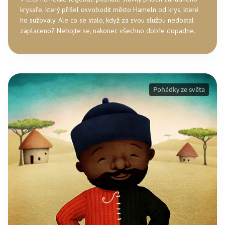
krysaře, který přišel osvobodit město Hameln od krys, které
ho sužovaly. Ale co se stalo, když za svou službu nedostal
zaplaceno? Nebojte se, nakonec všechno dobře dopadne.
Pohádky ze světa