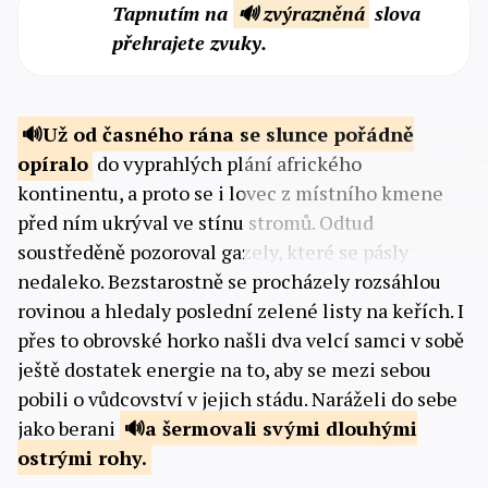
Tapnutím na
🔊 zvýrazněná
slova
přehrajete zvuky.
Už od časného rána se
slunce pořádně
opíralo
do vyprahlých plání afrického
kontinentu, a proto se i lovec z místního kmene
před ním ukrýval ve stínu stromů. Odtud
soustředěně pozoroval gazely, které se pásly
nedaleko. Bezstarostně se procházely rozsáhlou
rovinou a hledaly poslední zelené listy na keřích. I
přes to obrovské horko našli dva velcí samci v sobě
ještě dostatek energie na to, aby se mezi sebou
pobili o vůdcovství v jejich stádu. Naráželi do sebe
jako berani
a šermovali
svými dlouhými
ostrými rohy.