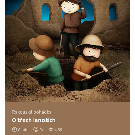
Rakouská pohádka
O třech lenoších
8
min
5
+
4.69