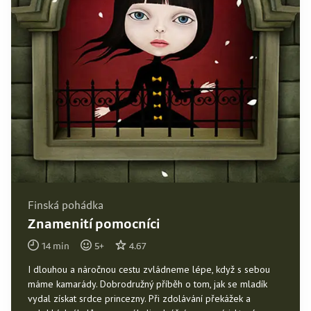
Finská pohádka
Znamenití pomocníci
14
min
5
+
4.67
I dlouhou a náročnou cestu zvládneme lépe, když s sebou
máme kamarády. Dobrodružný příběh o tom, jak se mladík
vydal získat srdce princezny. Při zdolávání překážek a