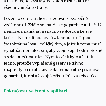
a následně se vystrašené stádo rozutíkalo na
všechny možné strany.
Lovec to celé v tichosti sledoval z bezpečné
vzdálenosti. Zdálo se mu, že se gepardice ani příliš
nemusela namáhat a snadno se dostala ke své
kořisti. Na rozdíl od lovců z kmenů, kteří jsou
častokrát na lovu i celičký den, a ještě k tomu musí
vynaložit nemálo úsilí, aby svoje kopí hodili přesně
a s dostatečnou silou. Nyní to však bylo už i tak
jedno, protože vyplašené gazely se dávno
rozprchly po okolí. Lovec dál nenápadně pozoroval
gepardici, která už svoji kořist táhla za sebou do…
Pokračovat ve čtení v aplikaci