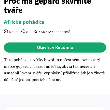
Proč má gepard skvrnité
tváře
Africká pohádka
6
min
8
+
4.56
•
729
hodnocení
Otevřít v Readmio
Tato pohádka z Afriky hovoří o nečestném lovci, který
matce gepardici ukradl mláďata, aby si tak nečestně
usnadnil lovení zvěře. Vyprávění přibližuje, jak je v životě
důležité jednat poctivě a čestně.