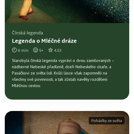
Čínská legenda
Legenda o Mléčné dráze
6
min
5
+
4.53
Starobylá čínská legenda vypráví o dvou zamilovaných –
nádherné Nebeské přadleně, dceři Nebeského císaře, a
Pasáčkovi ze světa lidí. Kvůli lásce však zapomněli na
všechny své povinnosti, a tak zůstali navěky rozděleni
Mléčnou cestou.
Pohádky ze světa