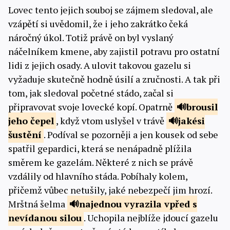
Lovec tento jejich souboj se zájmem sledoval, ale
vzápětí si uvědomil, že i jeho zakrátko čeká
náročný úkol. Totiž právě on byl vyslaný
náčelníkem kmene, aby zajistil potravu pro ostatní
lidi z jejich osady. A ulovit takovou gazelu si
vyžaduje skutečně hodně úsilí a zručnosti. A tak při
tom, jak sledoval početné stádo, začal si
připravovat svoje lovecké kopí. Opatrně
brousil
jeho čepel
, když vtom uslyšel v trávě
jakési
šustění
. Podíval se pozorněji a jen kousek od sebe
spatřil gepardici, která se nenápadně plížila
směrem ke gazelám. Některé z nich se právě
vzdálily od hlavního stáda. Pobíhaly kolem,
přičemž vůbec netušily, jaké nebezpečí jim hrozí.
Mrštná šelma
najednou vyrazila
vpřed s
nevídanou silou
. Uchopila nejblíže jdoucí gazelu