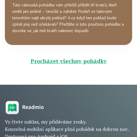
Tato rakouská pohádka vám přiblíží příběh tří bratrů, kteří
uměli jen jediné – lenošit a zahálet. Podaří se takovým
lenochům najít ukrytý poklad? A co když ten poklad bude
úplně jiný, než očekávali? Přečtěte si tuto poučnou pohádku a
dozvíte se, jak milí bratři nakonec dopadli.
Procházet všechny pohádky
Vy čtete nahlas, my přidáváme zvuky.
Kouzelná mobilní aplikace plná pohádek na dobrou noc.
Dostupná pro Android a iOS.