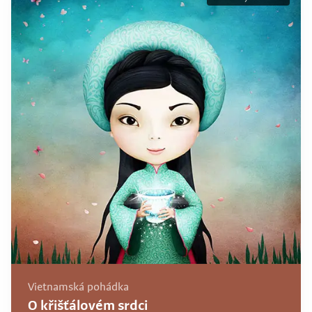
Vietnamská pohádka
O křišťálovém srdci