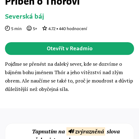
Příběh o Thórovi
Severská báj
5
min
5
+
4.72
•
440
hodnocení
Otevřít v Readmio
Pojďme se přenést na daleký sever, kde se dozvíme o
bájném bohu jménem Thór a jeho vítězství nad zlým
obrem. Ale naučíme se také to, proč je moudrost a důvtip
důležitější než obyčejná síla.
Tapnutím na
🔊 zvýrazněná
slova