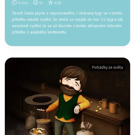
5
min
5
+
4.18
Strach často plyne z nepoznaného. I obávaný tygr se v tomto
příběhu natolik vyděsí, že uteče co nejdál do hor. Co tygra tak
nesmírně vyděsí, to se už dozvíte v tomto důvipném lidovém
příběhu z asijského kontinentu.
Pohádky ze světa