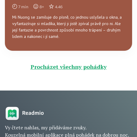
7
min
8
+
4.46
Mi Nuong se zamiluje do písně, co jednou uslyšela u okna, a
vyfantazíruje si mladíka, který ji jistě zpíval právě pro ni. Ale
její fantazie a povrchnost způsobí mnoho trápení – druhým
lidem a nakonec i jí samé.
Procházet všechny pohádky
Vy čtete nahlas, my přidáváme zvuky.
Kouzelná mobilní aplikace plná pohádek na dobrou noc.