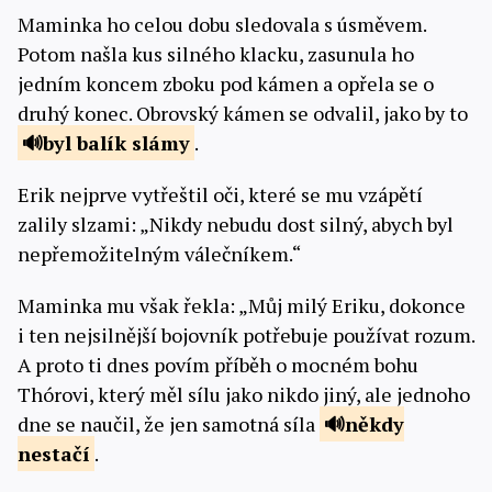
Maminka ho celou dobu sledovala s úsměvem.
Potom našla kus silného klacku, zasunula ho
jedním koncem zboku pod kámen a opřela se o
druhý konec. Obrovský kámen se odvalil, jako by to
byl balík
slámy
.
Erik nejprve vytřeštil oči, které se mu vzápětí
zalily slzami: „Nikdy nebudu dost silný, abych byl
nepřemožitelným válečníkem.“
Maminka mu však řekla: „Můj milý Eriku, dokonce
i ten nejsilnější bojovník potřebuje používat rozum.
A proto ti dnes povím příběh o mocném bohu
Thórovi, který měl sílu jako nikdo jiný, ale jednoho
dne se naučil, že jen samotná síla
někdy
nestačí
.