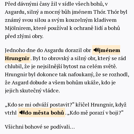
Před dávnými časy žil v sídle všech bohů, v
Asgardu, silný a mocný bůh jménem Thór. Thór byl
známý svou silou a svým kouzelným kladivem
Mjölnirem, které používal k ochraně lidí a bohů
před zlými obry.
Jednoho dne do Asgardu dorazil obr
jménem
Hrungnir
. Byl to obrovský a silný obr, který se rád
chlubil, že je nejsilnější bytost na celém světě.
Hrungnir byl dokonce tak nafoukaný, že se rozhodl,
že Asgard dobude a všem bohům ukáže, kdo je
jejich skutečný vládce.
„Kdo se mi odváží postavit?“ křičel Hrungnir, když
vtrhl
do města
bohů
. „Kdo mě porazí v boji?“
Všichni bohové se podívali…