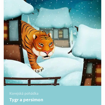
Korejská pohádka
Tygr a persimon