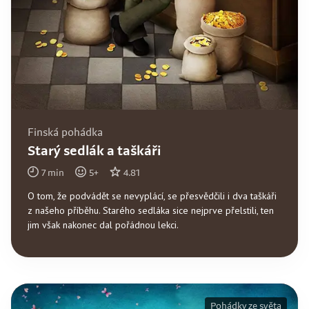
Finská pohádka
Starý sedlák a taškáři
7
min
5
+
4.81
O tom, že podvádět se nevyplácí, se přesvědčili i dva taškáři
z našeho příběhu. Starého sedláka sice nejprve přelstili, ten
jim však nakonec dal pořádnou lekci.
Pohádky ze světa