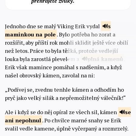
přehrajete zvuky.
Jednoho dne se malý Viking Erik vydal
s
maminkou na
pole
. Bylo potřeba ho zorat a
rozšířit, aby příští rok mohli sklidit ještě více obilí
než letos. Práce to byla těžká, protože vedlejší
louka byla zarostlá plevelem a
plná
kamenů
.
Erik však mamince pomáhal s nadšením, a když
našel obrovský kámen, zavolal na ni:
„Podívej se, zvednu tenhle kámen a odhodím ho
pryč jako velký silák a nepřemožitelný válečník!“
Ale i když se do něj opíral ze všech sil, kámen
se
ani
nepohnul
. Po chvilce marné snahy se Erik
svalil vedle kamene, úplně vyčerpaný a rozmrzelý.