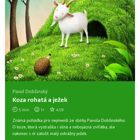
Pavol Dobšinský
Koza rohatá a ježek
5
min
1
+
4.59
Známá pohádka pro nejmenší ze sbírky Pavola Dobšinského.
O koze, která vystrašila i silná a nebojácná zvířátka, ale
nakonec s ní zatočil malý odvážný ježek.