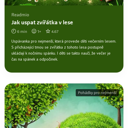
Readmio
Jak uspat zvířátka v lese
6
min
1
+
4.67
Uspávanka pro nejmenší, která provede děti večerním lesem.
S přicházející tmou se zvířátka z tohoto lesa postupně
ukládají k nočnímu spánku. I děti se takto naučí, že večer je
čas na spánek a odpočinek.
Pohádky pro nejmenší