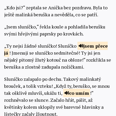
„Kdo jsi?“ zeptala se Anička bez pozdravu. Byla to
ještě malinká beruška a nevěděla, co se patří.
„Jsem sluníčko,“ řekla koule a pohladila berušku
svými hřejivými paprsky po krovkách.
„Ty nejsi žádné sluníčko! Sluníčko
jsem
přece
já
! Jmenuji se sluníčko sedmitečné! Ty jsi jen
nějaký pitomý žlutý kotouč na obloze!“ rozkřikla se
beruška a zlostně zadupala nožičkami.
Sluníčko zalapalo po dechu. Takový malinkatý
brouček, a tolik vzteku! „Když ty, beruško, se mnou
tak ošklivě mluvíš, ukážu ti,
co
umím
!“
rozhněvalo se slunce. Začalo hřát, pálit, až
květinky kolem sklopily své barevné hlavinky a
lístečky začaly žloutnout.