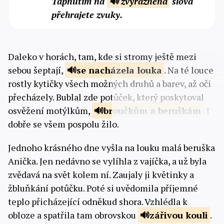
Tapnutím na
🔊 zvýrazněná
slova
přehrajete zvuky.
Daleko v horách, tam, kde si stromy ještě mezi
sebou šeptají,
se
nacházela louka
. Na té louce
rostly kytičky všech možných druhů a barev, až oči
přecházely. Bublal zde potůček, který poskytoval
osvěžení motýlkům,
broučkům a
beruškám
. I
dobře se všem pospolu žilo.
Jednoho krásného dne vyšla na louku malá beruška
Anička. Jen nedávno se vylíhla z vajíčka, a už byla
zvědavá na svět kolem ní. Zaujaly ji květinky a
žbluňkání potůčku. Poté si uvědomila příjemné
teplo přicházející odněkud shora. Vzhlédla k
obloze a spatřila tam obrovskou
zářivou
kouli
.