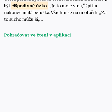
být
podivně
úzko
. „Je to moje vina,“ špitla
nakonec malá beruška. Všichni se na ni otočili. „Za
to sucho můžu já,…
Pokračovat ve čtení v aplikaci