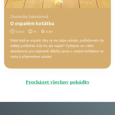
Dominika Sakmárová
O ospalém koťátku
5
min
1
+
4.84
Malé kotě je ospalé. Aby se mu lépe usínalo, potřebovalo by
měkký polštářek. Kde ho ale najde? Vydejme se v této
ukolébavce pro nejmenší dětičky spolu s malým koťátkem na
cestu k příjemnému usínání.
Procházet všechny pohádky