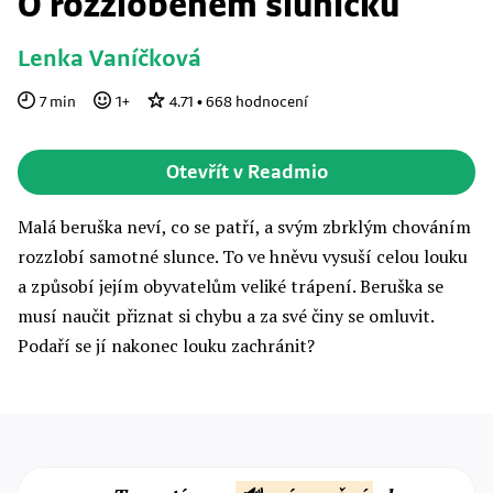
O rozzlobeném sluníčku
Lenka Vaníčková
7
min
1
+
4.71
•
668
hodnocení
Otevřít v Readmio
Malá beruška neví, co se patří, a svým zbrklým chováním
rozzlobí samotné slunce. To ve hněvu vysuší celou louku
a způsobí jejím obyvatelům veliké trápení. Beruška se
musí naučit přiznat si chybu a za své činy se omluvit.
Podaří se jí nakonec louku zachránit?