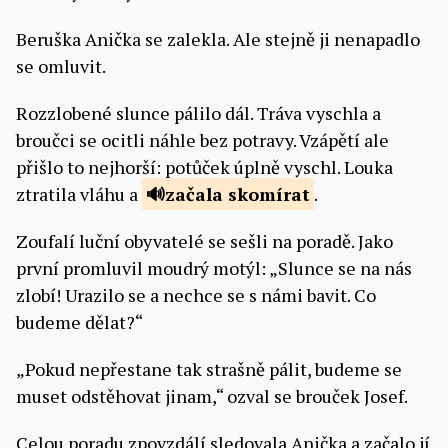
Beruška Anička se zalekla. Ale stejně ji nenapadlo
se omluvit.
Rozzlobené slunce pálilo dál. Tráva vyschla a
broučci se ocitli náhle bez potravy. Vzápětí ale
přišlo to nejhorší: potůček úplně vyschl. Louka
ztratila vláhu a
začala
skomírat
.
Zoufalí luční obyvatelé se sešli na poradě. Jako
první promluvil moudrý motýl: „Slunce se na nás
zlobí! Urazilo se a nechce se s námi bavit. Co
budeme dělat?“
„Pokud nepřestane tak strašně pálit, budeme se
muset odstěhovat jinam,“ ozval se brouček Josef.
Celou poradu zpovzdálí sledovala Anička a začalo jí