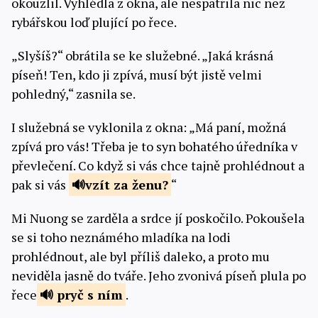
okouzlil. Vyhlédla z okna, ale nespatřila nic než
rybářskou loď plující po řece.
„Slyšíš?“ obrátila se ke služebné. „Jaká krásná
píseň! Ten, kdo ji zpívá, musí být jistě velmi
pohledný,“ zasnila se.
I služebná se vyklonila z okna: „Má paní, možná
zpívá pro vás! Třeba je to syn bohatého úředníka v
převlečení. Co když si vás chce tajně prohlédnout a
pak si vás
vzít
za ženu?
“
Mi Nuong se zarděla a srdce jí poskočilo. Pokoušela
se si toho neznámého mladíka na lodi
prohlédnout, ale byl příliš daleko, a proto mu
neviděla jasně do tváře. Jeho zvonivá píseň plula po
řece
pryč
s ním
.