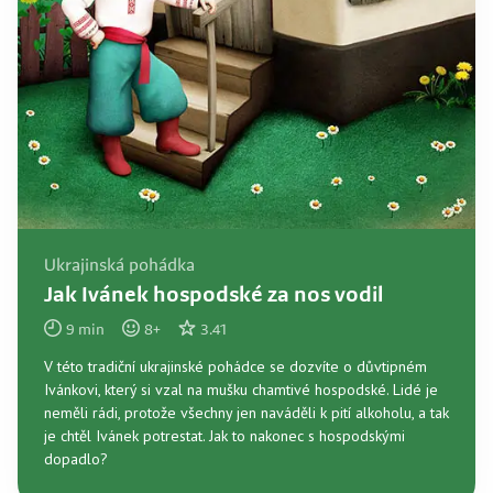
Ukrajinská pohádka
Jak Ivánek hospodské za nos vodil
9
min
8
+
3.41
V této tradiční ukrajinské pohádce se dozvíte o důvtipném
Ivánkovi, který si vzal na mušku chamtivé hospodské. Lidé je
neměli rádi, protože všechny jen naváděli k pití alkoholu, a tak
je chtěl Ivánek potrestat. Jak to nakonec s hospodskými
dopadlo?