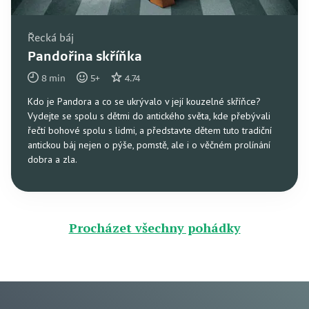
Řecká báj
Pandořina skříňka
8
min
5
+
4.74
Kdo je Pandora a co se ukrývalo v její kouzelné skříňce?
Vydejte se spolu s dětmi do antického světa, kde přebývali
řečtí bohové spolu s lidmi, a představte dětem tuto tradiční
antickou báj nejen o pýše, pomstě, ale i o věčném prolínání
dobra a zla.
Procházet všechny pohádky