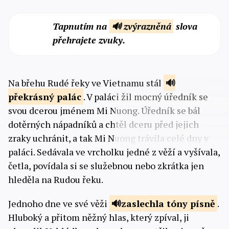
Tapnutím na
🔊 zvýrazněná
slova
přehrajete zvuky.
Na břehu Rudé řeky ve Vietnamu stál
překrásný
palác
. V paláci žil mocný úředník se
svou dcerou jménem Mi Nuong. Úředník se bál
dotěrných nápadníků a chtěl dceru před jejich
zraky uchránit, a tak Mi Nuong trávila celé dny v
paláci. Sedávala ve vrcholku jedné z věží a vyšívala,
četla, povídala si se služebnou nebo zkrátka jen
hleděla na Rudou řeku.
Jednoho dne ve své věži
zaslechla
tóny písně
.
Hluboký a přitom něžný hlas, který zpíval, ji