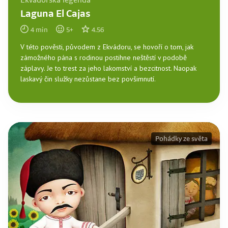
Ekvádorská legenda
Laguna El Cajas
4
min
5
+
4.56
V této pověsti, původem z Ekvádoru, se hovoří o tom, jak
zámožného pána s rodinou postihne neštěstí v podobě
záplavy. Je to trest za jeho lakomství a bezcitnost. Naopak
laskavý čin služky nezůstane bez povšimnutí.
Pohádky ze světa