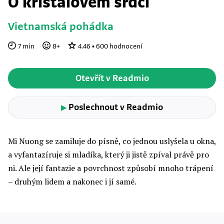
O křišťálovém srdci
Vietnamská pohádka
7
min
8
+
4.46
•
600
hodnocení
Otevřít v Readmio
Poslechnout v Readmio
▶
Mi Nuong se zamiluje do písně, co jednou uslyšela u okna,
a vyfantazíruje si mladíka, který ji jistě zpíval právě pro
ni. Ale její fantazie a povrchnost způsobí mnoho trápení
– druhým lidem a nakonec i jí samé.