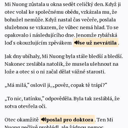
Mi Nuong zůstala u okna sedět celičký den. Když ji
otec volal ke společnému obědu, vzkázala mu, že
bohužel nemůže. Když nastal čas večeře, poslala
služebnou se vzkazem, že vůbec nemá hlad. To se
opakovalo i následujícího dne. Jenomže rybářská
loď s okouzlujícím zpěvákem
se
už nevrátila
.
Jak dny ubíhaly, Mi Nuong byla stále bledší a bledší.
Nakonec zeslábla natolik, že musela ulehnout na
lože a otec si o ni začal dělat vážné starosti.
„Má milá,“ oslovil ji, „pověz, copak tě trápí?“
„To nic, tatínku,“ odpověděla. Byla tak zesláblá, že
sotva otevřela oči.
Otec okamžitě
poslal
pro doktora
. Ten Mi
Nuong pečlivě prohlédl, ale žádnou nemoc