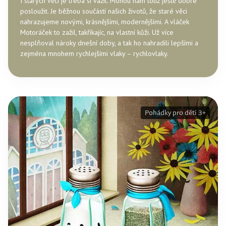
I starých věcí je třeba si vážit. Mohou nám totiž ještě dobře
posloužit. Je běžnou součástí našich životů, že staré věci
nahrazujeme novými, krásnějšími, modernějšími. A vláček
Motoráček to zažil, takříkajíc, na vlastní kůži. Už více
nesplňoval nároky dnešní doby, a tak ho nahradili lepšími a
zejména mnohem rychlejšími vlaky – rychlovlaky.
Pohádky pro děti 3+