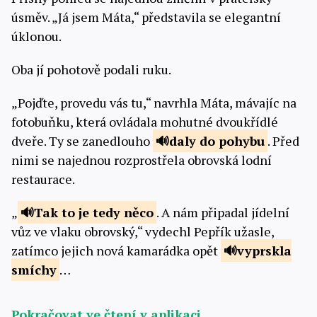
úsměv. „Já jsem Máta,“ představila se elegantní
úklonou.
Oba jí pohotově podali ruku.
„Pojďte, provedu vás tu,“ navrhla Máta, mávajíc na
fotobuňku, která ovládala mohutné dvoukřídlé
dveře. Ty se zanedlouho
daly
do pohybu
. Před
nimi se najednou rozprostřela obrovská lodní
restaurace.
„
Tak to je tedy
něco
. A nám připadal jídelní
vůz ve vlaku obrovský,“ vydechl Pepřík užasle,
zatímco jejich nová kamarádka opět
vyprskla
smíchy
…
Pokračovat ve čtení v aplikaci