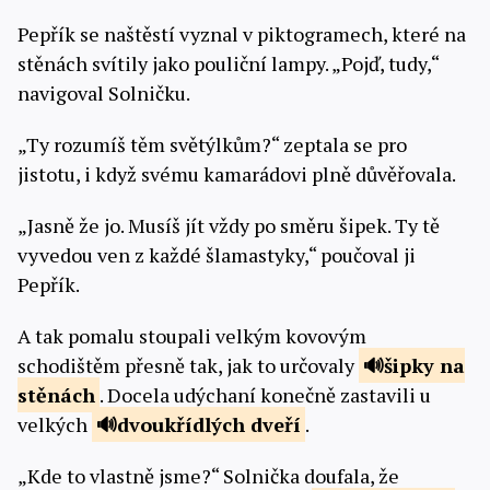
Pepřík se naštěstí vyznal v piktogramech, které na
stěnách svítily jako pouliční lampy. „Pojď, tudy,“
navigoval Solničku.
„Ty rozumíš těm světýlkům?“ zeptala se pro
jistotu, i když svému kamarádovi plně důvěřovala.
„Jasně že jo. Musíš jít vždy po směru šipek. Ty tě
vyvedou ven z každé šlamastyky,“ poučoval ji
Pepřík.
A tak pomalu stoupali velkým kovovým
schodištěm přesně tak, jak to určovaly
šipky
na
stěnách
. Docela udýchaní konečně zastavili u
velkých
dvoukřídlých
dveří
.
„Kde to vlastně jsme?“ Solnička doufala, že