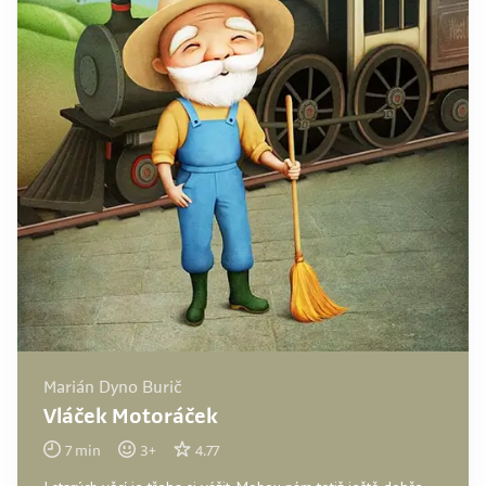
Marián Dyno Burič
Vláček Motoráček
7
min
3
+
4.77