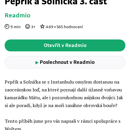
Pepřík a Solnička 3. část
Readmio
9
min
3
+
4.69
•
565
hodnocení
Otevřít v Readmio
Poslechnout v Readmio
▶
Pepřík a Solnička se z Instanbulu omylem dostanou na
zaoceánskou loď, na které poznají další úžasně voňavou
kamarádku Mátu, ale i pozoruhodnou asijskou dvojici. Jak
si ale poradí, když je na moři zasáhne obrovská bouře?
Tento příběh jsme pro vás napsali v rámci spolupráce s
Woltem.