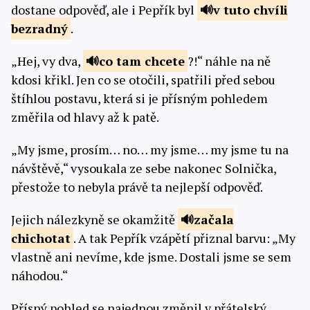
dostane odpověď, ale i Pepřík byl
v tuto chvíli
bezradný
.
„Hej, vy dva,
co tam
chcete
?!“ náhle na ně
kdosi křikl. Jen co se otočili, spatřili před sebou
štíhlou postavu, která si je přísným pohledem
změřila od hlavy až k patě.
„My jsme, prosím… no… my jsme… my jsme tu na
návštěvě,“ vysoukala ze sebe nakonec Solnička,
přestože to nebyla právě ta nejlepší odpověď.
Jejich nálezkyně se okamžitě
začala
chichotat
. A tak Pepřík vzápětí přiznal barvu: „My
vlastně ani nevíme, kde jsme. Dostali jsme se sem
náhodou.“
Přísný pohled se najednou změnil v přátelský