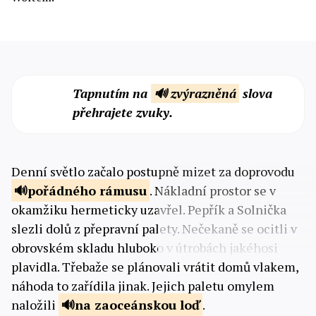
Tapnutím na
🔊 zvýrazněná
slova
přehrajete zvuky.
Denní světlo začalo postupně mizet za doprovodu
pořádného
rámusu
. Nákladní prostor se v
okamžiku hermeticky uzavřel. Pepřík a Solnička
slezli dolů z přepravní palety. Nečekaně se ocitli v
obrovském skladu hluboko v útrobách jakéhosi
plavidla. Třebaže se plánovali vrátit domů vlakem,
náhoda to zařídila jinak. Jejich paletu omylem
naložili
na zaoceánskou
loď
.