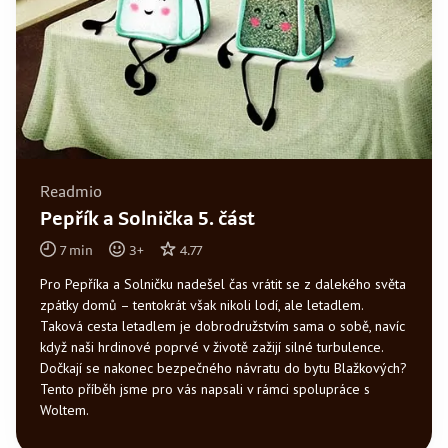
Readmio
Pepřík a Solnička 5. část
7
min
3
+
4.77
Pro Pepříka a Solničku nadešel čas vrátit se z dalekého světa
zpátky domů – tentokrát však nikoli lodí, ale letadlem.
Taková cesta letadlem je dobrodružstvím sama o sobě, navíc
když naši hrdinové poprvé v životě zažijí silné turbulence.
Dočkají se nakonec bezpečného návratu do bytu Blažkových?
Tento příběh jsme pro vás napsali v rámci spolupráce s
Woltem.