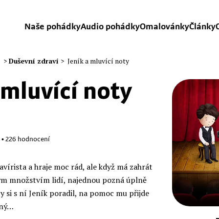
Naše pohádky
Audio pohádky
Omalovánky
Články
>
Duševní zdraví
>
Jeník a mluvící noty
 mluvící noty
•
226
hodnocení
avírista a hraje moc rád, ale když má zahrát
ým množstvím lidí, najednou pozná úplně
y si s ní Jeník poradil, na pomoc mu přijde
aný…