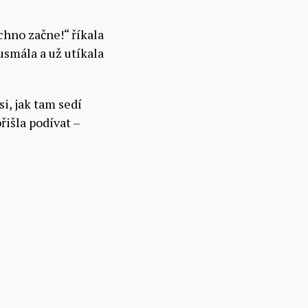
echno začne!“ říkala
usmála a už utíkala
si, jak tam sedí
řišla podívat –