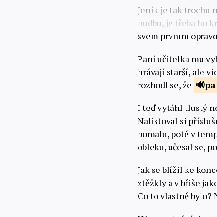
Jeník je tak trochu 
hudbu, je třeba ho k
svém prvním oprav
Paní učitelka mu vy
hrávají starší, ale v
rozhodl se, že
pa
I teď vytáhl tlustý 
Nalistoval si příslu
pomalu, poté v tempu
obleku, učesal se, p
Jak se blížil ke kon
ztěžkly a v břiše jak
Co to vlastně bylo?