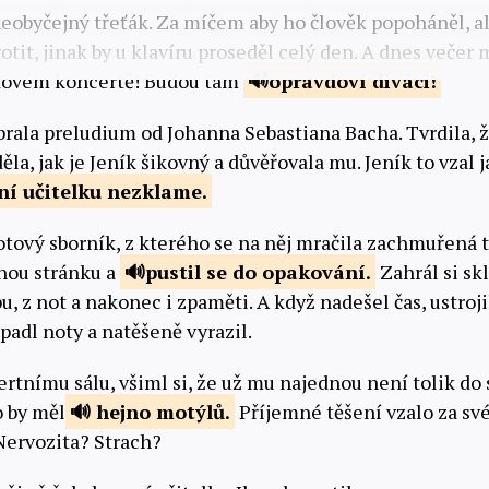
neobyčejný třeťák. Za míčem aby ho člověk popoháněl, a
rotit, jinak by u klavíru proseděl celý den. A dnes večer
dovém koncertě! Budou tam
opravdoví
diváci!
brala preludium od Johanna Sebastiana Bacha. Tvrdila, 
iděla, jak je Jeník šikovný a důvěřovala mu. Jeník to vzal
ní učitelku
nezklame.
notový sborník, z kterého se na něj mračila zachmuřená t
šnou stránku a
pustil se
do opakování.
Zahrál si sk
, z not a nakonec i zpaměti. A když nadešel čas, ustroj
opadl noty a natěšeně vyrazil.
certnímu sálu, všiml si, že už mu najednou není tolik d
o by měl
hejno
motýlů.
Příjemné těšení vzalo za své
 Nervozita? Strach?