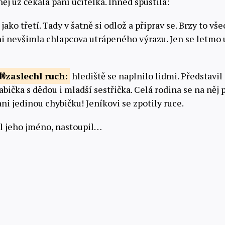
něj už čekala paní učitelka. Ihned spustila:
jako třetí. Tady v šatně si odlož a připrav se. Brzy to vš
ani nevšimla chlapcova utrápeného výrazu. Jen se letmo 
zaslechl
ruch:
hlediště se naplnilo lidmi. Představil 
bička s dědou i mladší sestřička. Celá rodina se na něj p
ni jedinou chybičku! Jeníkovi se zpotily ruce.
l jeho jméno, nastoupil…