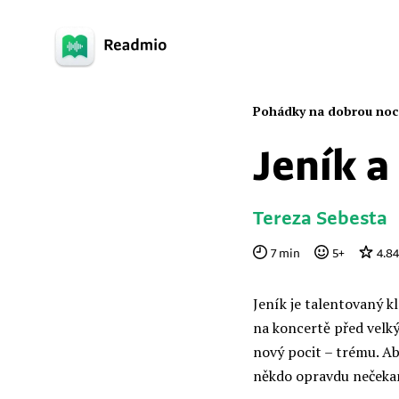
Pohádky na dobrou noc
Jeník a
Tereza Sebesta
7
min
5
+
4.84
Jeník je talentovaný kl
na koncertě před velk
nový pocit – trému. Ab
někdo opravdu neček