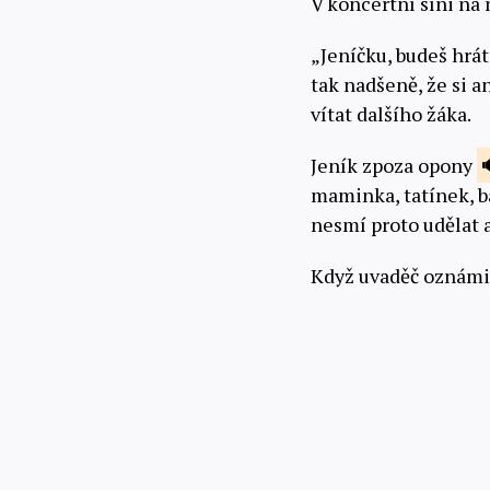
V koncertní síni na 
„Jeníčku, budeš hrát 
tak nadšeně, že si 
vítat dalšího žáka.
Jeník zpoza opony
maminka, tatínek, ba
nesmí proto udělat a
Když uvaděč oznámi