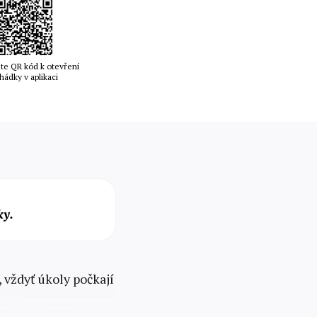
te QR kód k otevření
hádky v aplikaci
ky.
, vždyť úkoly počkají