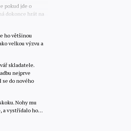
le pokud jde o
 má dokonce hrát na
že ho většinou
 jako velkou výzvu a
vář skladatele.
ladbu nejprve
il se do nového
o skoku. Nohy mu
, a vystřídalo ho…