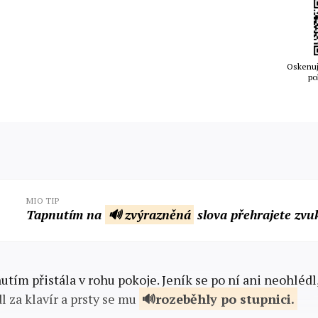
Oskenuj
po
MIO TIP
Tapnutím na
🔊 zvýrazněná
slova přehrajete zvu
utím přistála v rohu pokoje. Jeník se po ní ani neohlédl
dl za klavír a prsty se mu
rozeběhly po
stupnici.