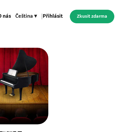
O nás
Čeština ▾
|
Přihlásit
Zkusit zdarma