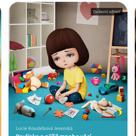
Duševní zdraví
Lucie Koudelková Jesenská