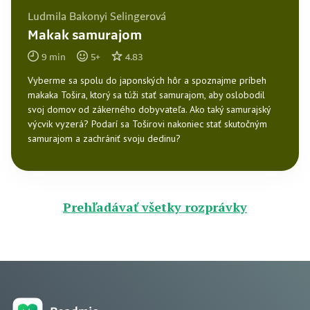
Ludmila Bakonyi Selingerová
Makak samurajom
9
min
5
+
4.83
Vyberme sa spolu do japonských hôr a spoznajme príbeh
makaka Tošira, ktorý sa túži stať samurajom, aby oslobodil
svoj domov od zákerného dobyvateľa. Ako taký samurajský
výcvik vyzerá? Podarí sa Toširovi nakoniec stať skutočným
samurajom a zachrániť svoju dedinu?
Prehľadávať všetky rozprávky