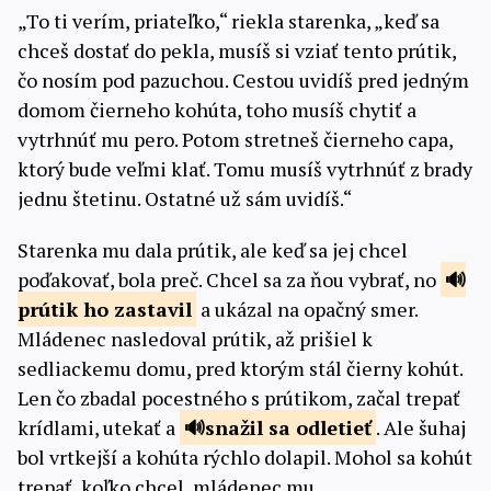
„To ti verím, priateľko,“ riekla starenka, „keď sa
chceš dostať do pekla, musíš si vziať tento prútik,
čo nosím pod pazuchou. Cestou uvidíš pred jedným
domom čierneho kohúta, toho musíš chytiť a
vytrhnúť mu pero. Potom stretneš čierneho capa,
ktorý bude veľmi klať. Tomu musíš vytrhnúť z brady
jednu štetinu. Ostatné už sám uvidíš.“
Starenka mu dala prútik, ale keď sa jej chcel
poďakovať, bola preč. Chcel sa za ňou vybrať, no
prútik ho
zastavil
a ukázal na opačný smer.
Mládenec nasledoval prútik, až prišiel k
sedliackemu domu, pred ktorým stál čierny kohút.
Len čo zbadal pocestného s prútikom, začal trepať
krídlami, utekať a
snažil sa
odletieť
. Ale šuhaj
bol vrtkejší a kohúta rýchlo dolapil. Mohol sa kohút
trepať, koľko chcel, mládenec mu…