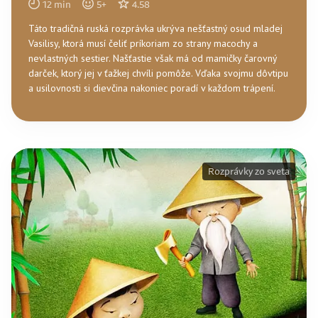
12
min
5
+
4.58
Táto tradičná ruská rozprávka ukrýva nešťastný osud mladej
Vasilisy, ktorá musí čeliť príkoriam zo strany macochy a
nevlastných sestier. Našťastie však má od mamičky čarovný
darček, ktorý jej v ťažkej chvíli pomôže. Vďaka svojmu dôvtipu
a usilovnosti si dievčina nakoniec poradí v každom trápení.
Rozprávky zo sveta