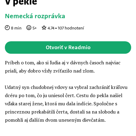
V pekle
Nemecká rozprávka
8
min
5
+
4.74
•
107
hodnotení
Otvoriť v Readmio
Príbeh o tom, ako si ľudia aj v dávnych časoch najviac
priali, aby dobro vždy zvíťazilo nad zlom.
Udatný syn chudobnej vdovy sa vybral zachrániť kráľovu
dcéru po tom, čo ju uniesol čert. Cestu do pekla našiel
vďaka starej žene, ktorá mu dala indície. Spoločne s
princeznou prekabátili čerta, dostali sa na slobodu a
pomohli aj ďalším dvom uneseným dievčatám.