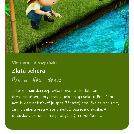
Vietnamská rozprávka
Zlatá sekera
6
min
5
+
4.72
Táto vietnamská rozprávka hovorí o chudobnom
drevorubačovi, ktorý stratí v rieke svoju sekeru. Po ničom
netúži viac, než získať ju späť. Záhadný deduško sa ponúkne,
že mu sekeru vráti – ale v skutočnosti ide o skúšku. A
deduško vlastne ani nie je obyčajným deduškom...