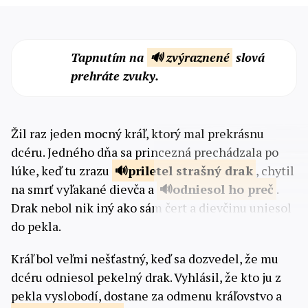
Tapnutím na
🔊 zvýraznené
slová
prehráte zvuky.
Žil raz jeden mocný kráľ, ktorý mal prekrásnu
dcéru. Jedného dňa sa princezná prechádzala po
lúke, keď tu zrazu
priletel strašný
drak
, chytil
na smrť vyľakané dievča a
odniesol
ho preč
.
Drak nebol nik iný ako sám čert a dievčinu uniesol
do pekla.
Kráľ bol veľmi nešťastný, keď sa dozvedel, že mu
dcéru odniesol pekelný drak. Vyhlásil, že kto ju z
pekla vyslobodí, dostane za odmenu kráľovstvo a