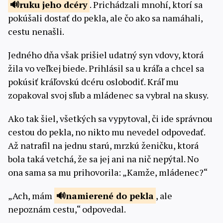
ruku jeho
dcéry
. Prichádzali mnohí, ktorí sa
pokúšali dostať do pekla, ale čo ako sa namáhali,
cestu nenašli.
Jedného dňa však prišiel udatný syn vdovy, ktorá
žila vo veľkej biede. Prihlásil sa u kráľa a chcel sa
pokúsiť kráľovskú dcéru oslobodiť. Kráľ mu
zopakoval svoj sľub a mládenec sa vybral na skusy.
Ako tak šiel, všetkých sa vypytoval, či ide správnou
cestou do pekla, no nikto mu nevedel odpovedať.
Až natrafil na jednu starú, mrzkú ženičku, ktorá
bola taká vetchá, že sa jej ani na nič nepýtal. No
ona sama sa mu prihovorila: „Kamže, mládenec?“
„Ach, mám
namierené do
pekla
, ale
nepoznám cestu,“ odpovedal.