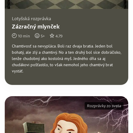
Lotyšská rozprávka
Zázračný mlynček
10
min
5
+
4.79
Chamtivosť sa nevypláca. Boli raz dvaja bratia. Jeden bol
bohatý, ale zlý a chamtivý. No a ten druhý bol síce dobráčisko,
lenže chudobný ako kostolná myš. Jedného dňa sa aj
chudákovi pošťastilo, to však nemohol jeho chamtivý brat
vystáť.
Rozprávky zo sveta