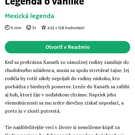
Legenda o vanilke
Mexická legenda
6
min
5
+
4.52
•
128
hodnotení
Otvoriť v Readmio
Keď sa prekrásna Xanath zo zámožnej rodiny zamiluje do
chudobného mládenca, musia sa spolu stretávať tajne. Jej
rodičia by totiž nikdy neprijali do rodiny niekoho, kto
pochádza z biednych pomerov. Lenže do Xanath sa zaľúbi
aj boh, ktorý žije v neďalekom chráme. Napriek jeho
všemohúcnosti sa mu srdce dievčiny získať nepodarí, a
preto ju v zlosti potrestá.
Tie najdôležitejšie veci v živote si nemôžeme kúpiť za