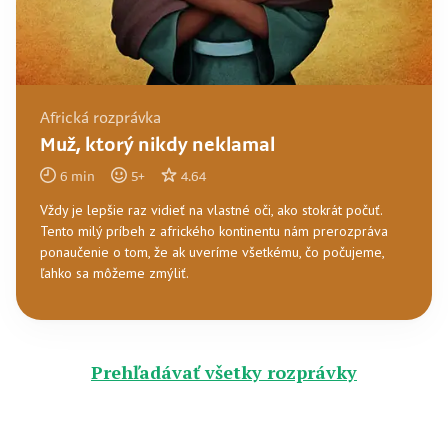
Africká rozprávka
Muž, ktorý nikdy neklamal
6
min
5
+
4.64
Vždy je lepšie raz vidieť na vlastné oči, ako stokrát počuť.
Tento milý príbeh z afrického kontinentu nám prerozpráva
ponaučenie o tom, že ak uveríme všetkému, čo počujeme,
ľahko sa môžeme zmýliť.
Prehľadávať všetky rozprávky