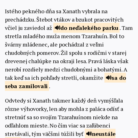
Istého pekného dňa sa Xanath vybrala na
prechádzku. Štebot vtákov a bzukot pracovitých
včiel ju zaviedol až
do neďalekého
parku
. Tam
stretla mladého muža menom Tzarahuín. Bol to
švárny mládenec, ale pochádzal z veľmi
chudobných pomerov. Žil spolu s rodičmi v starej
drevenej chalúpke na okraji lesa. Pravá láska však
nerobí rozdiely medzi chudobnými a bohatými. A
tak keď sa ich pohľady stretli, okamžite
sa do
seba
zamilovali
.
Odvtedy si Xanath takmer každý deň vymýšľala
rôzne výhovorky, len aby mohla z paláca odísť a
stretnúť sa so svojím Tzarahuínom niekde na
odľahlom mieste. No čím viac sa zaľúbenci
stretávali, tým väčšmi túžili byť
neustále