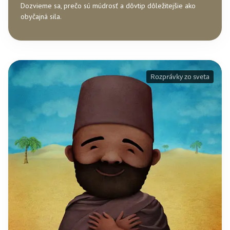
Dozvieme sa, prečo sú múdrosť a dôvtip dôležitejšie ako
obyčajná sila.
Rozprávky zo sveta