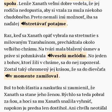
spolu
. Lenže Xanath veľmi dobre vedela, že jej
rodičia nedopustia, aby si vzala za muža niekoho
chudobného. Preto nemali inú možnosť, iba sa
naďalej
stretávať
potajme
.
Raz, keď sa Xanath opäť vybrala na stretnutie s
milovaným Tzarahuínom, prechádzala okolo
veľkého chrámu. Na tvári mala blažený úsmev a
práve si pohmkávala
veselú
melódiu
. No jeden
z bohov, ktorí žili v chráme, sa do nej zapozeral.
Zostal taký ohromený jej krásou, že sa do dievčaťa
v momente
zamiloval
.
Bol to boh šťastia a naskutku si zaumienil, že
Xanath sa stane jeho ženou. Rýchlo sa teda pobral
za ňou, a hoci sa mu Xanath snažila vyhnúť,
napokon ju predsa len dostihol. Ani chvíľu neotáľal