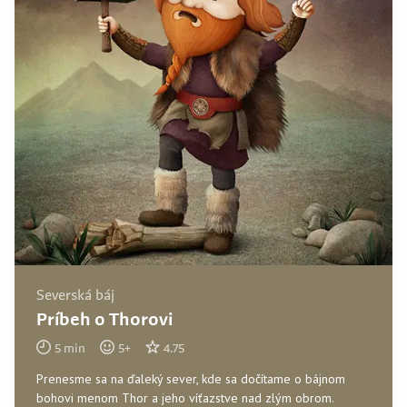
Severská báj
Príbeh o Thorovi
5
min
5
+
4.75
Prenesme sa na ďaleký sever, kde sa dočítame o bájnom
bohovi menom Thor a jeho víťazstve nad zlým obrom.