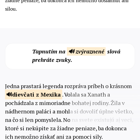
žiadne peniaze, ba dokonca ich nemožno dosiahnuť ani
silou.
Tapnutím na
🔊 zvýraznené
slová
prehráte zvuky.
Jedna prastará legenda rozpráva príbeh o krásnom
dievčati
z Mexika
. Volala sa Xanath a
pochádzala z mimoriadne bohatej rodiny. Žila v
nádhernom paláci a mohla si dovoliť úplne všetko,
na čo si len pomyslela. No na svete existujú aj veci,
ktoré si nekúpite za žiadne peniaze, ba dokonca
ich nemožno získať ani za pomoci sily.