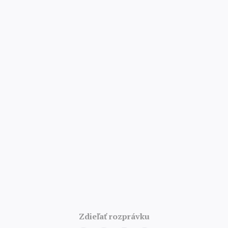
4.8/5 · 52 000 hodnotení
Zdieľať rozprávku