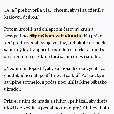
„A ja,“ prehovorila Via, „chcem, aby si sa oženil s
kráľovou dcérou.“
Potom urobili nad chlapcom čarovný kruh a
posypali ho
práškom
zabudnutia
. No práve
keď predpovedali svoje veštby, šiel okolo domčeka
samotný kráľ. Započul poslednú sudičku a hneď si
spomenul na dcérku, ktorá sa mu dnes narodila.
„Nesmiem dopustiť, aby sa moja dcérka vydala za
chudobného chlapca!“ hneval sa kráľ. Počkal, kým
sa úplne zotmelo, a počas noci uhliarkine bábätko
ukradol.
Prišiel s ním do hradu a sluhovi prikázal, aby dieťa
uložil do košíka a poslal po rieke preč. Sluhovi bolo