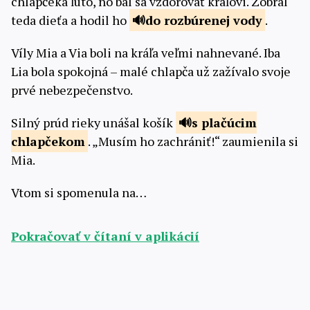
chlapčeka ľúto, no bál sa vzdorovať kráľovi. Zobral
teda dieťa a hodil ho
do rozbúrenej
vody
.
Víly Mia a Via boli na kráľa veľmi nahnevané. Iba
Lia bola spokojná – malé chlapča už zažívalo svoje
prvé nebezpečenstvo.
Silný prúd rieky unášal košík
s plačúcim
chlapčekom
. „Musím ho zachrániť!“ zaumienila si
Mia.
Vtom si spomenula na…
Pokračovať v čítaní v aplikácií