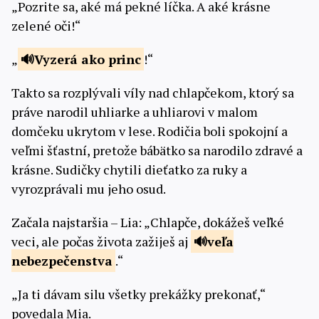
„Pozrite sa, aké má pekné líčka. A aké krásne
zelené oči!“
„
Vyzerá ako
princ
!“
Takto sa rozplývali víly nad chlapčekom, ktorý sa
práve narodil uhliarke a uhliarovi v malom
domčeku ukrytom v lese. Rodičia boli spokojní a
veľmi šťastní, pretože bábätko sa narodilo zdravé a
krásne. Sudičky chytili dieťatko za ruky a
vyrozprávali mu jeho osud.
Začala najstaršia – Lia: „Chlapče, dokážeš veľké
veci, ale počas života zažiješ aj
veľa
nebezpečenstva
.“
„Ja ti dávam silu všetky prekážky prekonať,“
povedala Mia.