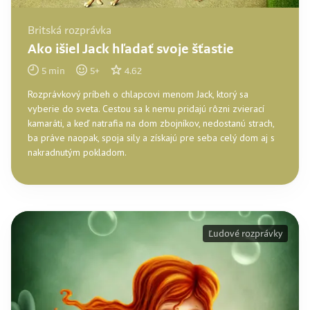
Britská rozprávka
Ako išiel Jack hľadať svoje šťastie
5
min
5
+
4.62
Rozprávkový príbeh o chlapcovi menom Jack, ktorý sa
vyberie do sveta. Cestou sa k nemu pridajú rôzni zvierací
kamaráti, a keď natrafia na dom zbojníkov, nedostanú strach,
ba práve naopak, spoja sily a získajú pre seba celý dom aj s
nakradnutým pokladom.
Ľudové rozprávky