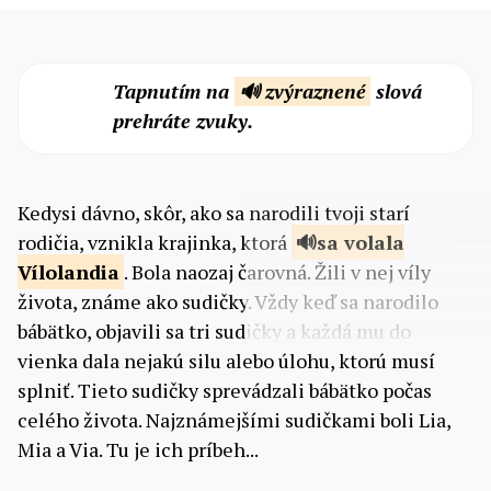
Tapnutím na
🔊 zvýraznené
slová
prehráte zvuky.
Kedysi dávno, skôr, ako sa narodili tvoji starí
rodičia, vznikla krajinka, ktorá
sa volala
Vílolandia
. Bola naozaj čarovná. Žili v nej víly
života, známe ako sudičky. Vždy keď sa narodilo
bábätko, objavili sa tri sudičky a každá mu do
vienka dala nejakú silu alebo úlohu, ktorú musí
splniť. Tieto sudičky sprevádzali bábätko počas
celého života. Najznámejšími sudičkami boli Lia,
Mia a Via. Tu je ich príbeh...