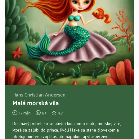
Hans Christian Andersen
Malá morská víla
17
min
8
+
4.7
Dojímavý príbeh so smutným koncom o malej morskej víle,
ktorá sa zaľúbi do princa. Kvôli láske sa stane človekom a
obetuje nielen svoj hlas, ale napokon aj vlastný život.