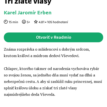
Tri zlaté vlasy
Karel Jaromír Erben
15
min
5
+
4.81
•
105
hodnotení
Otvoriť v Readmio
Známa rozprávka o mládencovi s dobrým srdcom,
krutom kráľovi a múdrom dedovi Vševedovi.
Chlapec, ktorého takmer od narodenia vychováva rybár
so svojou ženou, sa jedného dňa musí vydať na dlhú a
nebezpečnú cestu. A aby si zaslúžil ruku princeznej, musí
splniť kráľovu úlohu a získať tri zlaté vlasy
najmúdrejšieho deda Vševeda.