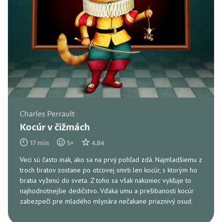
Charles Perrault
Kocúr v čižmách
17
min
5
+
4.84
Veci sú často inak, ako sa na prvý pohľad zdá. Najmladšiemu z
troch bratov zostane po otcovej smrti len kocúr, s ktorým ho
bratia vyženú do sveta. Z toho sa však nakoniec vykľuje to
najhodnotnejšie dedičstvo. Vďaka umu a prešibanosti kocúr
zabezpečí pre mladého mlynára nečakane priaznivý osud.