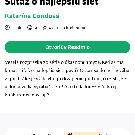
Súťaž o najlepšiu sieť
Katarína Gondová
11
min
5
+
4.72
•
120
hodnotení
Otvoriť v Readmio
Veselá rozprávka zo série o úžasnom hmyze. Keď sa má
konať súťaž o najlepšiu sieť, pavúk Oskar sa do nej neváha
zapojiť. Aké je však jeho prekvapenie po tom, čo zistí, že
aj ľudia vedia vyrábať siete! Ako teda hmyz v ľudskej
konkurencii obstojí?