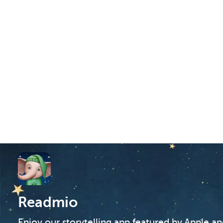
Readmio
Enjoy our storytelling app featured by Apple a