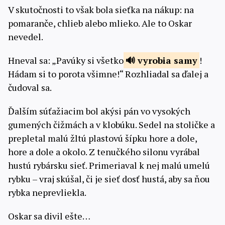
V skutočnosti to však bola sieťka na nákup: na
pomaranče, chlieb alebo mlieko. Ale to Oskar
nevedel.
Hneval sa: „Pavúky si všetko
vyrobia
samy
!
Hádam si to porota všimne!“ Rozhliadal sa ďalej a
čudoval sa.
Ďalším súťažiacim bol akýsi pán vo vysokých
gumených čižmách a v klobúku. Sedel na stoličke a
prepletal malú žltú plastovú šípku hore a dole,
hore a dole a okolo. Z tenučkého silonu vyrábal
hustú rybársku sieť. Primeriaval k nej malú umelú
rybku – vraj skúšal, či je sieť dosť hustá, aby sa ňou
rybka neprevliekla.
Oskar sa divil ešte…