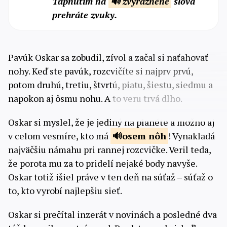
Tapnutím na
🔊 zvýraznené
slová
prehráte zvuky.
Pavúk Oskar sa zobudil, zívol a začal si naťahovať
nohy. Keď ste pavúk, rozcvičíte si najprv prvú,
potom druhú, tretiu, štvrtú, piatu, šiestu, siedmu a
napokon aj ôsmu nohu. A to veru trvá dlho.
Oskar si myslel, že je jediný na planéte a možno aj
v celom vesmíre, kto má
osem nôh
! Vynakladá
najväčšiu námahu pri rannej rozcvičke. Veril teda,
že porota mu za to pridelí nejaké body navyše.
Oskar totiž išiel práve v ten deň na súťaž – súťaž o
to, kto vyrobí najlepšiu sieť.
Oskar si prečítal inzerát v novinách a posledné dva