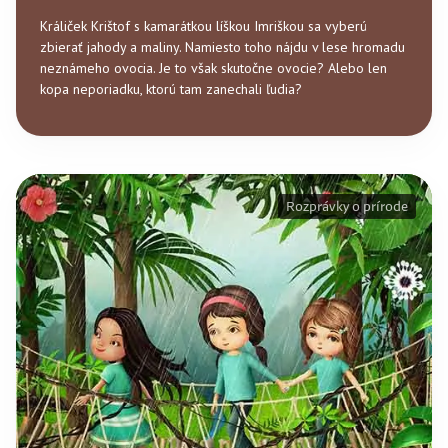
Králiček Krištof s kamarátkou líškou Imriškou sa vyberú
zbierať jahody a maliny. Namiesto toho nájdu v lese hromadu
neznámeho ovocia. Je to však skutočne ovocie? Alebo len
kopa neporiadku, ktorú tam zanechali ľudia?
Rozprávky o prírode