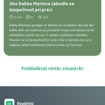
Ako babka Mariena zabudla na
bezpečnosť pri práci
6
min
8
+
4.54
Babka Mariena upratuje vo fabrike na recykláciu skla tak ako
každý deň, ale tentoraz jej poriadok svojou pavučinou naruší
ničnetušiaci pavúk Servus. V zápale rozčúlenia zabudne
Mariena aj na bezpečnosť pri práci. Nuž a skončilo by sa to
tragicky, nebyť nečakanej pomoci práve od Servusa.
Prehľadávať všetky rozprávky