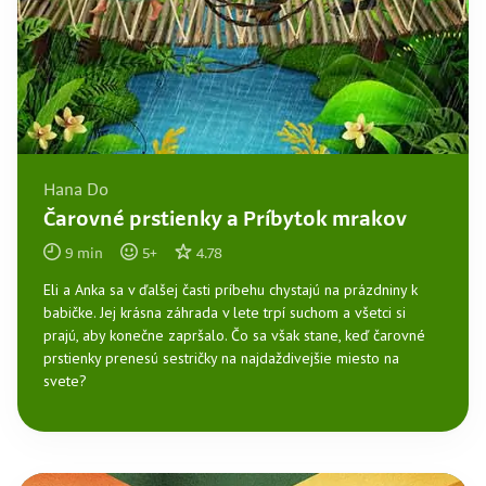
Hana Do
Čarovné prstienky a Príbytok mrakov
9
min
5
+
4.78
Eli a Anka sa v ďalšej časti príbehu chystajú na prázdniny k
babičke. Jej krásna záhrada v lete trpí suchom a všetci si
prajú, aby konečne zapršalo. Čo sa však stane, keď čarovné
prstienky prenesú sestričky na najdaždivejšie miesto na
svete?