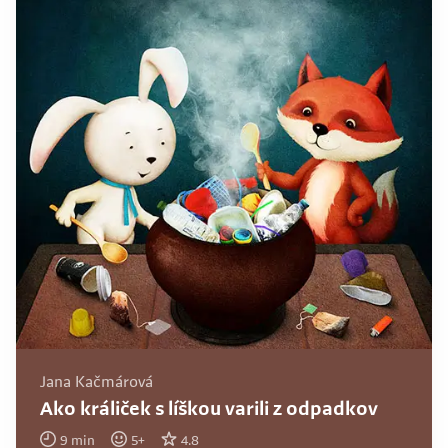
Jana Kačmárová
Ako králiček s líškou varili z odpadkov
9
min
5
+
4.8