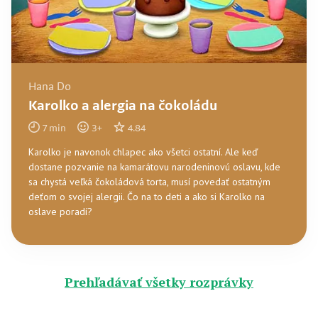
Hana Do
Karolko a alergia na čokoládu
7
min
3
+
4.84
Karolko je navonok chlapec ako všetci ostatní. Ale keď
dostane pozvanie na kamarátovu narodeninovú oslavu, kde
sa chystá veľká čokoládová torta, musí povedať ostatným
deťom o svojej alergii. Čo na to deti a ako si Karolko na
oslave poradí?
Prehľadávať všetky rozprávky