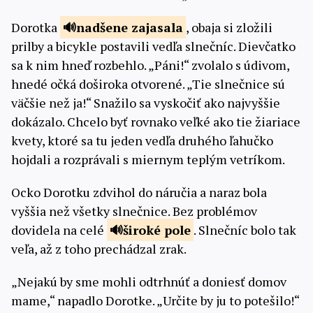
Dorotka
nadšene
zajasala
, obaja si zložili
prilby a bicykle postavili vedľa slnečníc. Dievčatko
sa k nim hneď rozbehlo. „Páni!“ zvolalo s údivom,
hnedé očká doširoka otvorené. „Tie slnečnice sú
väčšie než ja!“ Snažilo sa vyskočiť ako najvyššie
dokázalo. Chcelo byť rovnako veľké ako tie žiariace
kvety, ktoré sa tu jeden vedľa druhého ľahučko
hojdali a rozprávali s miernym teplým vetríkom.
Ocko Dorotku zdvihol do náručia a naraz bola
vyššia než všetky slnečnice. Bez problémov
dovidela na celé
široké
pole
. Slnečníc bolo tak
veľa, až z toho prechádzal zrak.
„Nejakú by sme mohli odtrhnúť a doniesť domov
mame,“ napadlo Dorotke. „Určite by ju to potešilo!“