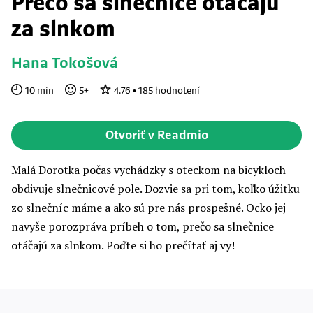
Prečo sa slnečnice otáčajú
za slnkom
Hana Tokošová
10
min
5
+
4.76
•
185
hodnotení
Otvoriť v Readmio
Malá Dorotka počas vychádzky s oteckom na bicykloch
obdivuje slnečnicové pole. Dozvie sa pri tom, koľko úžitku
zo slnečníc máme a ako sú pre nás prospešné. Ocko jej
navyše porozpráva príbeh o tom, prečo sa slnečnice
otáčajú za slnkom. Poďte si ho prečítať aj vy!