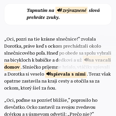
Tapnutím na
🔊 zvýraznené
slová
prehráte zvuky.
„Oci, pozri na tie krásne slnečnice!“ zvolala
Dorotka, práve keď s ockom prechádzali okolo
slnečnicového poľa. Hneď po obede sa spolu vybrali
na bicykloch k babičke a dedkovi a už
sa vracali
domov
. Slniečko príjemne hrialo, vtáčiky spievali
a Dorotka si veselo
spievala s
nimi
. Teraz však
opatrne zastavila na kraji cesty a otočila sa za
ockom, ktorý šiel za ňou.
„Oci, poďme sa pozrieť bližšie,“ poprosilo ho
dievčatko. Ocko zastavil za svojou zvedavou
dcérkou a s úsmevom odvetil: „Prečo nie?“