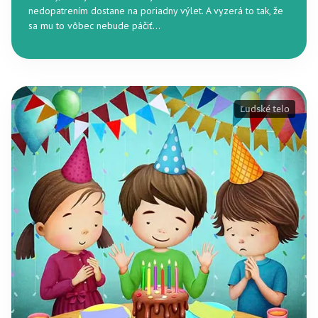
nedopatrením dostane na poriadny výlet. A vyzerá to tak, že
sa mu to vôbec nebude páčiť...
Ľudské telo