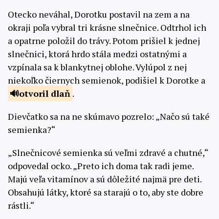
Otecko neváhal, Dorotku postavil na zem a na
okraji poľa vybral tri krásne slnečnice. Odtrhol ich
a opatrne položil do trávy. Potom prišiel k jednej
slnečnici, ktorá hrdo stála medzi ostatnými a
vzpínala sa k blankytnej oblohe. Vylúpol z nej
niekoľko čiernych semienok, podišiel k Dorotke a
otvoril
dlaň
.
Dievčatko sa na ne skúmavo pozrelo: „Načo sú také
semienka?“
„Slnečnicové semienka sú veľmi zdravé a chutné,“
odpovedal ocko. „Preto ich doma tak radi jeme.
Majú veľa vitamínov a sú dôležité najmä pre deti.
Obsahujú látky, ktoré sa starajú o to, aby ste dobre
rástli.“