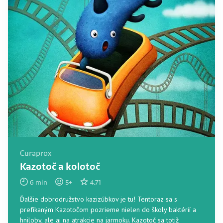
Curaprox
Kazotoč a kolotoč
6
min
5
+
4.71
Ďalšie dobrodružstvo kazizúbkov je tu! Tentoraz sa s
prefíkaným Kazotočom pozrieme nielen do školy baktérií a
hniloby, ale aj na atrakcie na jarmoku. Kazotoč sa totiž