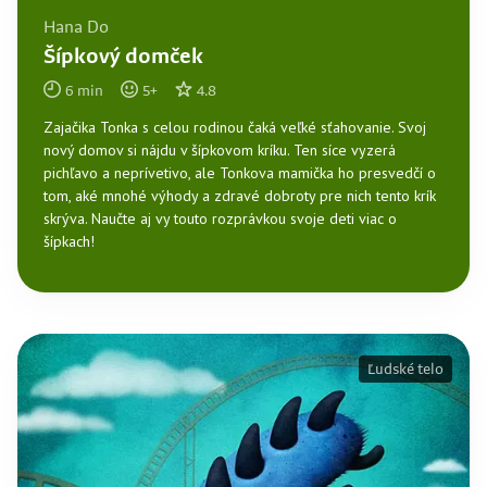
Hana Do
Šípkový domček
6
min
5
+
4.8
Zajačika Tonka s celou rodinou čaká veľké sťahovanie. Svoj
nový domov si nájdu v šípkovom kríku. Ten síce vyzerá
pichľavo a neprívetivo, ale Tonkova mamička ho presvedčí o
tom, aké mnohé výhody a zdravé dobroty pre nich tento krík
skrýva. Naučte aj vy touto rozprávkou svoje deti viac o
šípkach!
Ľudské telo