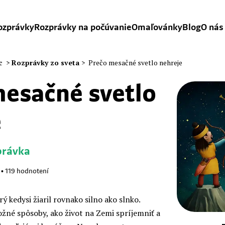
ozprávky
Rozprávky na počúvanie
Omaľovánky
Blog
O nás
c
>
Rozprávky zo sveta
>
Prečo mesačné svetlo nehreje
mesačné svetlo
e
právka
•
119
hodnotení
ý kedysi žiaril rovnako silno ako slnko.
ožné spôsoby, ako život na Zemi spríjemniť a