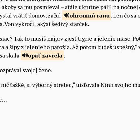
 akoby sa mu posmieval – stále ukrutne pálil na nočnej 
ystal vrátiť domov, začul
ohromnú
ranu
. Len čo sa o
a. Von vykročil akýsi šedivý starček.
iac? Tak to musíš najprv zjesť tigrie a jelenie mäso. Po
ta a šípy z jelenieho parožia. Až potom budeš úspešný,“
 sa skala
opäť
zavrela
.
zprával svojej žene.
nič ťažké, si výborný strelec,“ uisťovala Ninh svojho mu
re…