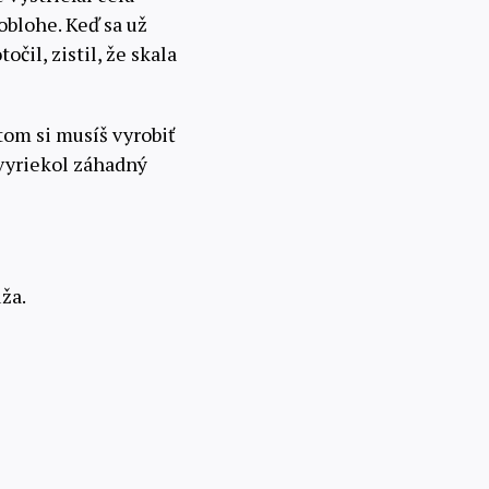
oblohe. Keď sa už
točil, zistil, že skala
tom si musíš vyrobiť
 vyriekol záhadný
ža.