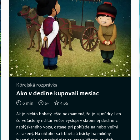
Kórejská rozprávka
Ako v dedine kupovali mesiac
6
min
5
+
4.65
Ak je niekto bohatý, ešte neznamená, že je aj múdry. Len
čo veľactený richtár večer vystúpi v skromnej dedine z
nablýskaného voza, ostane pri pohľade na nebo veľmi
zarazený. Na oblohe sa trblietajú tisícky, ba milióny