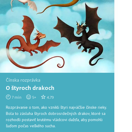
Čínska rozprávka
O štyroch drakoch
7
min
5
+
4.79
Rozprávanie o tom, ako vznikli štyri najväčšie čínske rieky.
Bola to zásluha štyroch dobrosrdečných drakov, ktoré sa
rozhodli postaviť krutému vládcovi dažďa, aby pomohli
ľuďom počas veľkého sucha.