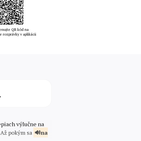
enujte QR kód na
e rozprávky v aplikácii
.
epiach výlučne na
. Až pokým sa
na