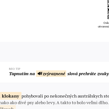
Osk
otvoreni
MIO TIP
Tapnutím na
🔊 zvýraznené
slová prehráte zvuky
a klokany
pohybovali po nekonečných austrálskych st
ako ako divé psy alebo levy. A takto to bolo veľmi dlho