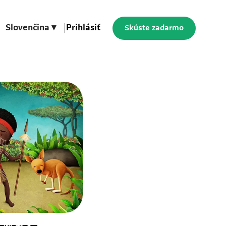
Slovenčina ▾
|
Prihlásiť
Skúste zadarmo