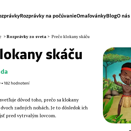
ozprávky
Rozprávky na počúvanie
Omaľovánky
Blog
O nás
c
>
Rozprávky zo sveta
>
Prečo klokany skáču
klokany skáču
nda
9
•
182
hodnotení
svetľuje dôvod toho, prečo sa klokany
dvoch zadných nohách. Je to dôsledok ich
sť pred vytrvalým lovcom.