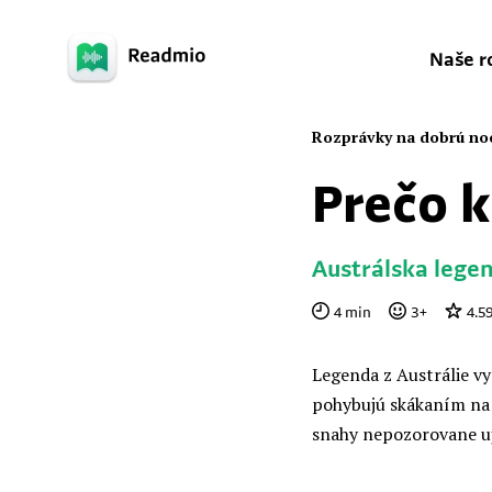
Naše r
Rozprávky na dobrú no
Prečo 
Austrálska lege
4
min
3
+
4.5
Legenda z Austrálie vy
pohybujú skákaním na 
snahy nepozorovane uj