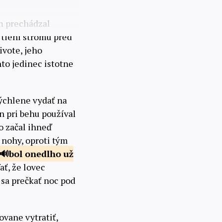
m prechádzal
v tieni stromu pred
ivote, jeho
to jedinec istotne
rýchlene vydať na
n pri behu používal
o začal ihneď
 nohy, oproti tým
bol onedlho už
ať, že lovec
 sa prečkať noc pod
ovane vytratiť,