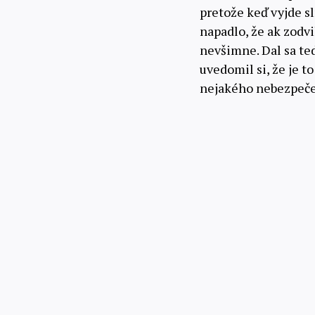
pretože keď vyjde s
napadlo, že ak zodv
nevšimne. Dal sa ted
uvedomil si, že je 
nejakého nebezpeče