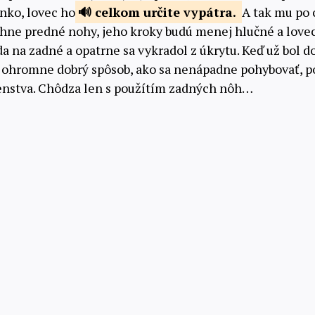
lnko, lovec ho
celkom určite
vypátra.
A tak mu po 
ihne predné nohy, jeho kroky budú menej hlučné a lovec
a na zadné a opatrne sa vykradol z úkrytu. Keď už bol d
to ohromne dobrý spôsob, ako sa nenápadne pohybovať, po
nstva. Chôdza len s použítím zadných nôh…