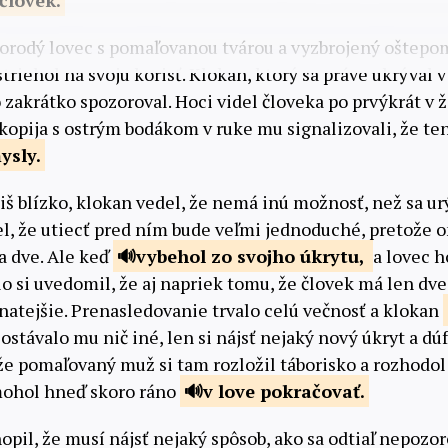
človek.
orodý lovec s pomaľovanou tvárou a vyzbrojený oštepo
striehol na svoju korisť. Klokan, ktorý sa práve ukrýval 
zakrátko spozoroval. Hoci videl človeka po prvýkrát v ž
kopija s ostrým bodákom v ruke mu signalizovali, že ten
ysly.
liš blízko, klokan vedel, že nemá inú možnosť, než sa u
el, že utiecť pred ním bude veľmi jednoduché, pretože o
ba dve. Ale keď
vybehol zo
svojho úkrytu,
a lovec h
o si uvedomil, že aj napriek tomu, že človek má len dve
lnatejšie. Prenasledovanie trvalo celú večnosť a klokan
ostávalo mu nič iné, len si nájsť nejaký nový úkryt a dúf
že pomaľovaný muž si tam rozložil táborisko a rozhodol
ohol hneď skoro ráno
v love
pokračovať.
il, že musí nájsť nejaký spôsob, ako sa odtiaľ nepozor