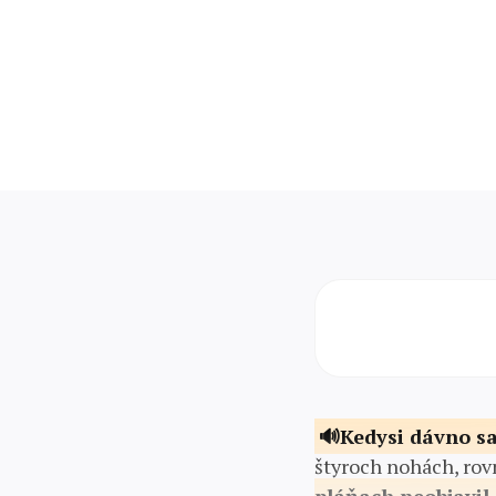
Kedysi dávno s
štyroch nohách, rovn