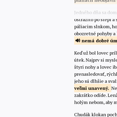
pláňach neobjavil
Jedného dňa sa dom
ostražito po stepi a 
páliacim slnkom, ho 
obozretné pohyby a 
nemá
dobré úm
Keď už bol lovec prí
útek. Najprv si mysl
štyri nohy a lovec i
prenasledovať, rýchl
jeho sú dlhšie a sva
veľmi
unavený.
Ne
zakrátko odíde. Len
holým nebom, aby m
Chudák klokan pochop