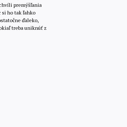
chvíli premýšľania
 si ho tak ľahko
ostatočne ďaleko,
kiaľ treba uniknúť z