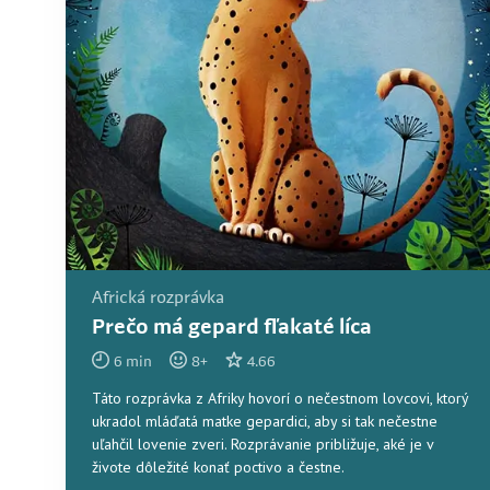
Africká rozprávka
Prečo má gepard fľakaté líca
6
min
8
+
4.66
Táto rozprávka z Afriky hovorí o nečestnom lovcovi, ktorý
ukradol mláďatá matke gepardici, aby si tak nečestne
uľahčil lovenie zveri. Rozprávanie približuje, aké je v
živote dôležité konať poctivo a čestne.