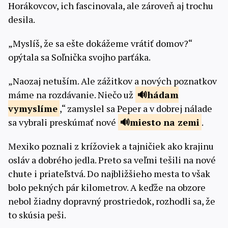
Horákovcov, ich fascinovala, ale zároveň aj trochu
desila.
„Myslíš, že sa ešte dokážeme vrátiť domov?“
opýtala sa Soľnička svojho parťáka.
„Naozaj netuším. Ale zážitkov a nových poznatkov
máme na rozdávanie. Niečo už
hádam
vymyslíme
,“ zamyslel sa Peper a v dobrej nálade
sa vybrali preskúmať nové
miesto
na zemi
.
Mexiko poznali z krížoviek a tajničiek ako krajinu
osláv a dobrého jedla. Preto sa veľmi tešili na nové
chute i priateľstvá. Do najbližšieho mesta to však
bolo pekných pár kilometrov. A keďže na obzore
nebol žiadny dopravný prostriedok, rozhodli sa, že
to skúsia peši.