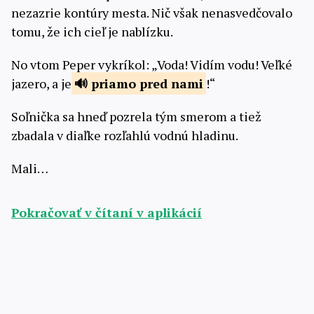
nezazrie kontúry mesta. Nič však nenasvedčovalo
tomu, že ich cieľ je nablízku.
No vtom Peper vykríkol: „Voda! Vidím vodu! Veľké
jazero, a je
priamo pred
nami
!“
Soľnička sa hneď pozrela tým smerom a tiež
zbadala v diaľke rozľahlú vodnú hladinu.
Mali…
Pokračovať v čítaní v aplikácií