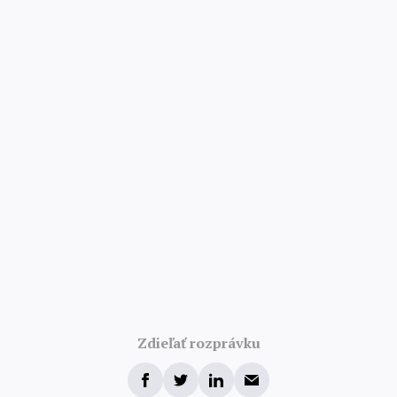
4.8/5 · 52 000 hodnotení
Zdieľať rozprávku