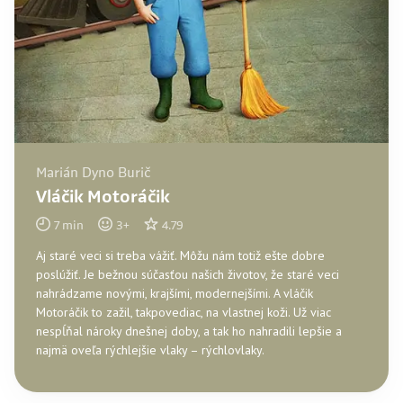
Marián Dyno Burič
Vláčik Motoráčik
7
min
3
+
4.79
Aj staré veci si treba vážiť. Môžu nám totiž ešte dobre
poslúžiť. Je bežnou súčasťou našich životov, že staré veci
nahrádzame novými, krajšími, modernejšími. A vláčik
Motoráčik to zažil, takpovediac, na vlastnej koži. Už viac
nespĺňal nároky dnešnej doby, a tak ho nahradili lepšie a
najmä oveľa rýchlejšie vlaky – rýchlovlaky.