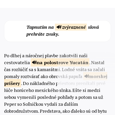
Tapnutím na
🔊 zvýraznené
slová
prehráte zvuky.
Po dlhej a náročnej plavbe zakotvili naši
cestovatelia
na polostrove
Yucatán
. Nastal
čas rozlúčiť sa s kamarátmi. Lodné vráta sa začali
pomaly roztvárať ako obrovská papuľa
morskej
príšery
. Do nákladného priestoru prenikali prvé
lúče horúceho mexického slnka. Ešte si medzi
sebou vymenili posledné pohľady a potom sa už
Peper so Soľničkou vydali za ďalším
dobrodružstvom. Predstava, ako ďaleko sú od bytu