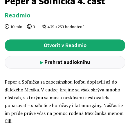
Peper a Soľnička 4. časť
Readmio
10
min
3
+
4.79
•
253
hodnotení
Otvoriť v Readmio
Prehrať audioknihu
▶
Peper a Soľnička sa zaoceánskou loďou doplavili až do
ďalekého Mexika. V cudzej krajine sa však skrýva mnoho
nástrah, s ktorými sa musia neskúsení cestovatelia
popasovať – spaľujúce horúčavy i fatamorgány. Našťastie
im príde práve včas na pomoc rodená Mexičanka menom
Čili.