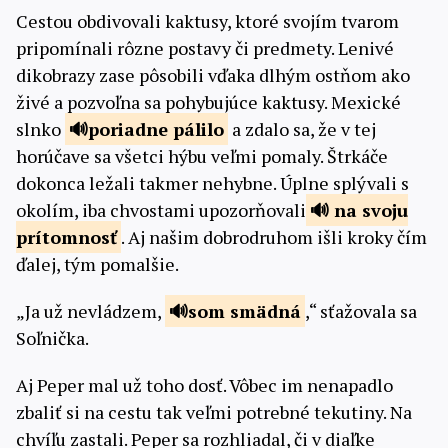
Cestou obdivovali kaktusy, ktoré svojím tvarom
pripomínali rôzne postavy či predmety. Lenivé
dikobrazy zase pôsobili vďaka dlhým ostňom ako
živé a pozvoľna sa pohybujúce kaktusy. Mexické
slnko
poriadne
pálilo
a zdalo sa, že v tej
horúčave sa všetci hýbu veľmi pomaly. Štrkáče
dokonca ležali takmer nehybne. Úplne splývali s
okolím, iba chvostami upozorňovali
na svoju
prítomnosť
. Aj našim dobrodruhom išli kroky čím
ďalej, tým pomalšie.
„Ja už nevládzem,
som
smädná
,“ sťažovala sa
Soľnička.
Aj Peper mal už toho dosť. Vôbec im nenapadlo
zbaliť si na cestu tak veľmi potrebné tekutiny. Na
chvíľu zastali. Peper sa rozhliadal, či v diaľke