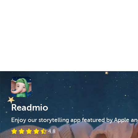
Readmio
Enjoy our storytelling app featured by Apple a
4.8