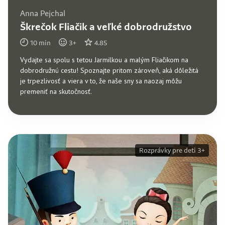
Anna Pejchal
Škrečok Fliačik a veľké dobrodružstvo
10
min
3
+
4.85
Vydajte sa spolu s tetou Jarmilkou a malým Fliačikom na
dobrodružnú cestu! Spoznajte pritom zároveň, aká dôležitá
je trpezlivosť a viera v to, že naše sny sa naozaj môžu
premeniť na skutočnosť.
Rozprávky pre deti 3+