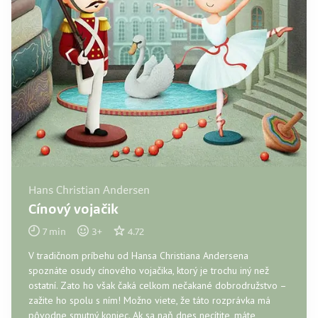
Hans Christian Andersen
Cínový vojačik
7
min
3
+
4.72
V tradičnom príbehu od Hansa Christiana Andersena
spoznáte osudy cínového vojačika, ktorý je trochu iný než
ostatní. Zato ho však čaká celkom nečakané dobrodružstvo –
zažite ho spolu s ním! Možno viete, že táto rozprávka má
pôvodne smutný koniec. Ak sa naň dnes necítite, máte