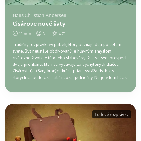
Hans Christian Andersen
Cisárove nové šaty
11
min
3
+
4.71
Tradičný rozprávkový príbeh, ktorý poznajú deti po celom
svete. Byť neustále obdivovaný je hlavným zmyslom
cisárovho života. A túto jeho slabosť využijú vo svoj prospech
dvaja prefíkanci, ktorí sa vydávajú za vychytených tkáčov.
Cisárovi ušijú šaty, ktorých krása priam vyráža dych a v
ktorých sa bude cisár cítiť naozaj jedinečný. No je v tom háčik.
Ľudové rozprávky