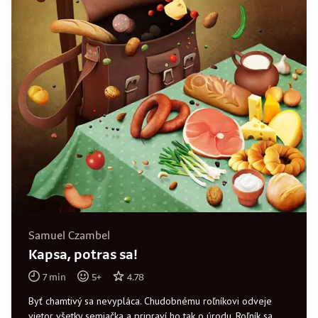
Samuel Czambel
Kapsa, potras sa!
7
min
5
+
4.78
Byť chamtivý sa nevypláca. Chudobnému roľníkovi odveje
vietor všetky semiačka a pripraví ho tak o úrodu. Roľník sa