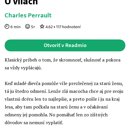
O vílach
Charles Perrault
6
min
5
+
4.62
•
117
hodnotení
Otvoriť v Readmio
Klasický príbeh o tom, že skromnosť, slušnosť a pokora
sa vždy vyplácajú.
Keď mladé dievča pomôže víle prezlečenej za starú ženu,
tá ju štedro odmení. Lenže zlá macocha chce aj pre svoju
vlastnú dcéru len to najlepšie, a preto pošle i ju na kraj
lesa, aby tam počkala na starú ženu a v očakávaní
odmeny jej pomohla. No pomáhať len zo zištných
dôvodov sa nemusí vyplatiť.