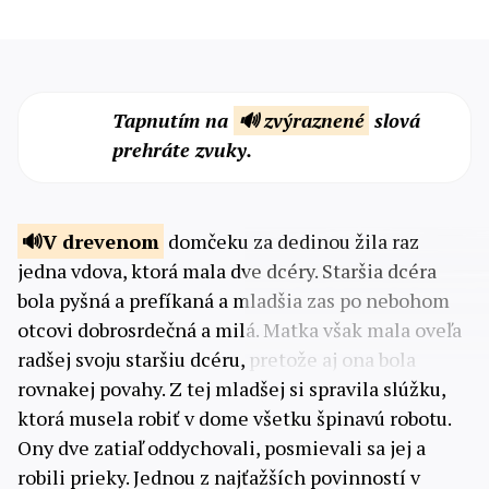
Tapnutím na
🔊 zvýraznené
slová
prehráte zvuky.
V drevenom
domčeku za dedinou žila raz
jedna vdova, ktorá mala dve dcéry. Staršia dcéra
bola pyšná a prefíkaná a mladšia zas po nebohom
otcovi dobrosrdečná a milá. Matka však mala oveľa
radšej svoju staršiu dcéru, pretože aj ona bola
rovnakej povahy. Z tej mladšej si spravila slúžku,
ktorá musela robiť v dome všetku špinavú robotu.
Ony dve zatiaľ oddychovali, posmievali sa jej a
robili prieky. Jednou z najťažších povinností v