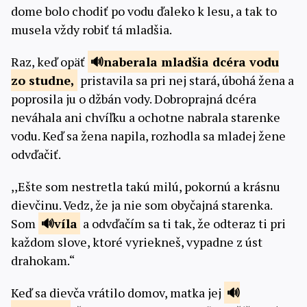
dome bolo chodiť po vodu ďaleko k lesu, a tak to
musela vždy robiť tá mladšia.
Raz, keď opäť
naberala mladšia
dcéra vodu
zo studne,
pristavila sa pri nej stará, úbohá žena a
poprosila ju o džbán vody. Dobroprajná dcéra
neváhala ani chvíľku a ochotne nabrala starenke
vodu. Keď sa žena napila, rozhodla sa mladej žene
odvďačiť.
,,Ešte som nestretla takú milú, pokornú a krásnu
dievčinu. Vedz, že ja nie som obyčajná starenka.
Som
víla
a odvďačím sa ti tak, že odteraz ti pri
každom slove, ktoré vyriekneš, vypadne z úst
drahokam.“
Keď sa dievča vrátilo domov, matka jej