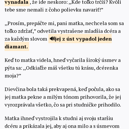
vynadala
, že ide neskoro: ,,Kde toľko trčíš? Kvôli
tebe sme nemali z čoho polievku navariť!”
,,Prosím, prepáčte mi, pani matka, nechcela som sa
toľko zdržať,” odvetila vystrašene mladšia dcéra a
za každým slovom
jej z úst vypadol jeden
diamant.
Keď to matka videla, hneď vyčarila široký úsmev a
pýta sa: ,,Odkiaľže máš všetku tú krásu, dcérenka
moja?”
Dievčina bola taká prekvapená, keď počula, ako sa
jej matka pekne a milým tónom prihovorila, že jej
vyrozprávala všetko, čo sa pri studničke prihodilo.
Matka ihneď vystrojila k studni aj svoju staršiu
dcéru a prikázala jej, aby aj ona milo a s úsmevom