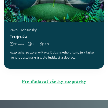
Pavol Dobšinský
Trojruža
11
min
5
+
4.9
Rozprávka zo zbierky Pavla Dobšinského o tom, že v láske
nie je podstatná krása, ale ľudskosť a dobrota.
Prehľadávať všetky rozprávky