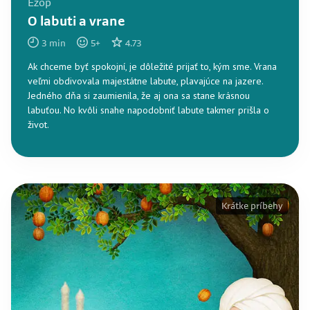
Ezop
O labuti a vrane
3
min
5
+
4.73
Ak chceme byť spokojní, je dôležité prijať to, kým sme. Vrana
veľmi obdivovala majestátne labute, plavajúce na jazere.
Jedného dňa si zaumienila, že aj ona sa stane krásnou
labuťou. No kvôli snahe napodobniť labute takmer prišla o
život.
Krátke príbehy