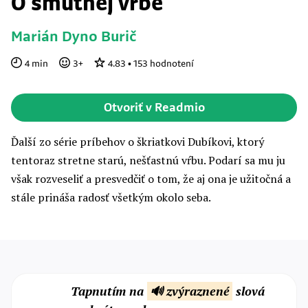
O smutnej vŕbe
Marián Dyno Burič
4
min
3
+
4.83
•
153
hodnotení
Otvoriť v Readmio
Ďalší zo série príbehov o škriatkovi Dubíkovi, ktorý
tentoraz stretne starú, nešťastnú vŕbu. Podarí sa mu ju
však rozveseliť a presvedčiť o tom, že aj ona je užitočná a
stále prináša radosť všetkým okolo seba.
Tapnutím na
🔊 zvýraznené
slová