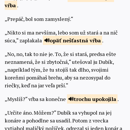
vŕba
.
„Prepáč, bol som zamyslený.“
„Nikto si ma nevšíma, lebo som už stará a na nič
súca,“ zaplakala
opäť
nešťastná vŕba
.
„No, no, tak to nie je. To, že si stará, predsa ešte
neznamená, že si zbytočná,“ utešoval ju Dubík,
„napríklad tým, že tu stojíš tak dlho, svojimi
koreňmi pomáhaš brehu, aby sa nezosypal do
riečky, keď na jar veľa prší.“
„Myslíš?“ vŕba sa konečne
trochu
upokojila
.
„Určite áno. Môžem?“ Dubík sa vyhupol na jej
konáre a pohodlne sa usadil. Potom z vrecka
vytiahol maličký nožíček, odrezal si jeden konár a