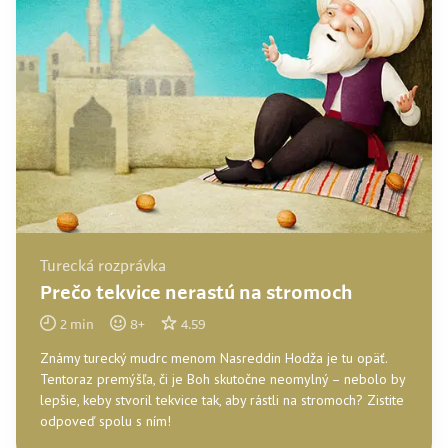
Turecká rozprávka
Prečo tekvice nerastú na stromoch
2
min
8
+
4.59
Známy turecký mudrc menom Nasreddin Hodža je tu opäť.
Tentoraz premýšľa, či je Boh skutočne neomylný – nebolo by
lepšie, keby stvoril tekvice tak, aby rástli na stromoch? Zistite
odpoveď spolu s ním!