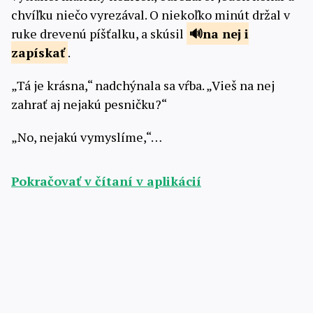
chvíľku niečo vyrezával. O niekoľko minút držal v
ruke drevenú píšťalku, a skúsil
na
nej i
zapískať
.
„Tá je krásna,“ nadchýnala sa vŕba. „Vieš na nej
zahrať aj nejakú pesničku?“
„No, nejakú vymyslíme,“…
Pokračovať v čítaní v aplikácií