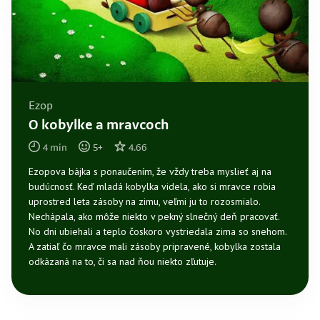
Ezop
O kobylke a mravcoch
4
min
5
+
4.66
Ezopova bájka s ponaučením, že vždy treba myslieť aj na
budúcnosť. Keď mladá kobylka videla, ako si mravce robia
uprostred leta zásoby na zimu, veľmi ju to rozosmialo.
Nechápala, ako môže niekto v pekný slnečný deň pracovať.
No dni ubiehali a teplo čoskoro vystriedala zima so snehom.
A zatiaľ čo mravce mali zásoby pripravené, kobylka zostala
odkázaná na to, či sa nad ňou niekto zľutuje.