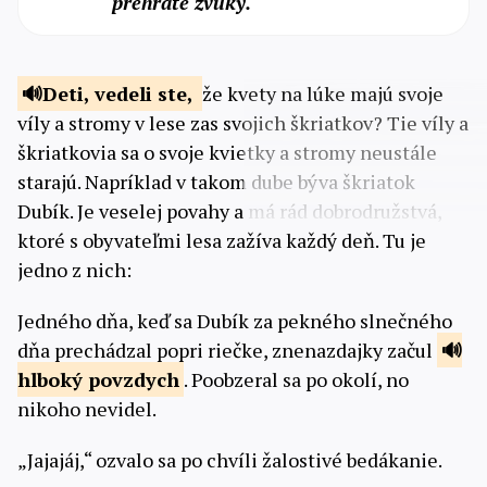
prehráte zvuky.
Deti, vedeli ste,
že kvety na lúke majú svoje
víly a stromy v lese zas svojich škriatkov? Tie víly a
škriatkovia sa o svoje kvietky a stromy neustále
starajú. Napríklad v takom dube býva škriatok
Dubík. Je veselej povahy a má rád dobrodružstvá,
ktoré s obyvateľmi lesa zažíva každý deň. Tu je
jedno z nich:
Jedného dňa, keď sa Dubík za pekného slnečného
dňa prechádzal popri riečke, znenazdajky začul
hlboký
povzdych
. Poobzeral sa po okolí, no
nikoho nevidel.
„Jajajáj,“ ozvalo sa po chvíli žalostivé bedákanie.