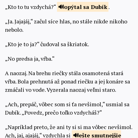
„Kto to tu vzdychá?“
opýtal
sa Dubík
.
„Ja. Jajajáj,“ začul síce hlas, no stále nikde nikoho
nebolo.
„Kto je to ja?“ čudoval sa škriatok.
„No predsa ja, vŕba.“
A naozaj. Na brehu riečky stála osamotená stará
vŕba. Bola prehnutá až ponad riečku a jej konáre sa
zmáčali vo vode. Vyzerala naozaj veľmi staro.
„Ach, prepáč, vôbec som si ťa nevšimol,“ usmial sa
Dubík. „Povedz, prečo toľko vzdycháš?“
„Napríklad preto, že ani ty si si ma vôbec nevšimol.
Ach, jaj, ajajáj,“ vzdychla si
ešte
smutnejšie