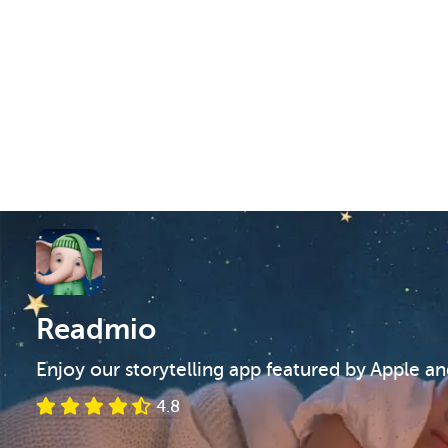
Readmio
Enjoy our storytelling app featured by Apple a
4.8