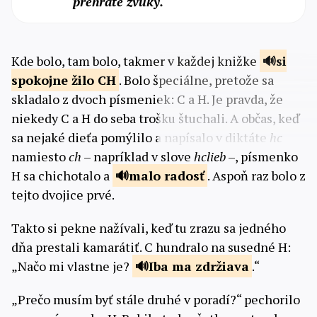
prehráte zvuky.
Kde bolo, tam bolo, takmer v každej knižke
si
spokojne
žilo CH
. Bolo špeciálne, pretože sa
skladalo z dvoch písmeniek: C a H. Je pravda, že
niekedy C a H do seba trošku štuchali. A občas, keď
sa nejaké dieťa pomýlilo a napísalo v diktáte
hc
namiesto
ch
– napríklad v slove
hclieb
–, písmenko
H sa chichotalo a
malo
radosť
. Aspoň raz bolo z
tejto dvojice prvé.
Takto si pekne nažívali, keď tu zrazu sa jedného
dňa prestali kamarátiť. C hundralo na susedné H:
„Načo mi vlastne je?
Iba ma
zdržiava
.“
„Prečo musím byť stále druhé v poradí?“ pechorilo