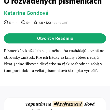
O rozvadených písmenkách
Katarína Gondová
6
min
5
+
4.8
•
120
hodnotení
Otvoriť v Readmio
Písmenká v knižkách sa jedného dňa rozhádajú a vznikne
obrovský zmätok. Pre ich hádky sa knihy vôbec nedajú
čítať. Jedno šikovné dievčatko sa však rozhodne urobiť v
tom poriadok – a veľkú písmenkovú škriepku vyriešiť.
Tapnutím na
🔊 zvýraznené
slová