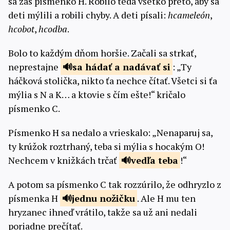
sa zas písmenko H. Robilo teda všetko preto, aby sa
deti mýlili a robili chyby. A deti písali:
hcameleón
,
hcobot
,
hcodba
.
Bolo to každým dňom horšie. Začali sa strkať,
neprestajne
sa hádať a
nadávať si
: „Ty
háčková stolička, nikto ťa nechce čítať. Všetci si ťa
mýlia s N a K… a ktovie s čím ešte!“ kričalo
písmenko C.
Písmenko H sa nedalo a vrieskalo: „Nenaparuj sa,
ty krúžok roztrhaný, teba si mýlia s hocakým O!
Nechcem v knižkách trčať
vedľa
teba
!“
A potom sa písmenko C tak rozzúrilo, že odhryzlo z
písmenka H
jednu
nožičku
. Ale H mu ten
hryzanec ihneď vrátilo, takže sa už ani nedali
poriadne prečítať.