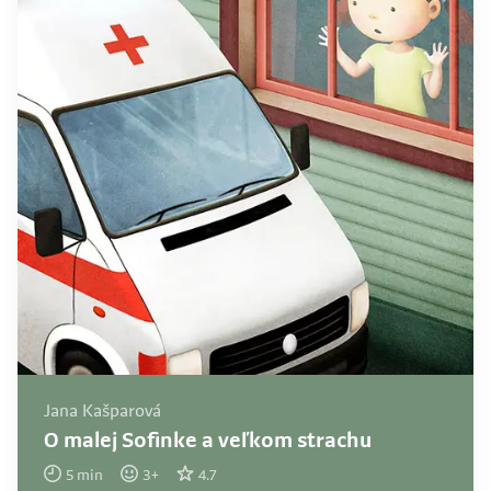
Jana Kašparová
O malej Sofinke a veľkom strachu
5
min
3
+
4.7