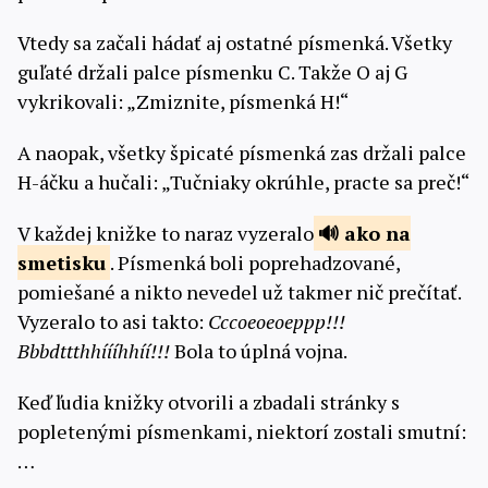
Vtedy sa začali hádať aj ostatné písmenká. Všetky
guľaté držali palce písmenku C. Takže O aj G
vykrikovali: „Zmiznite, písmenká H!“
A naopak, všetky špicaté písmenká zas držali palce
H-áčku a hučali: „Tučniaky okrúhle, practe sa preč!“
V každej knižke to naraz vyzeralo
ako na
smetisku
. Písmenká boli poprehadzované,
pomiešané a nikto nevedel už takmer nič prečítať.
Vyzeralo to asi takto:
Cccoeoeoeppp!!!
Bbbdttthhíííhhíí!!!
Bola to úplná vojna.
Keď ľudia knižky otvorili a zbadali stránky s
popletenými písmenkami, niektorí zostali smutní:
…