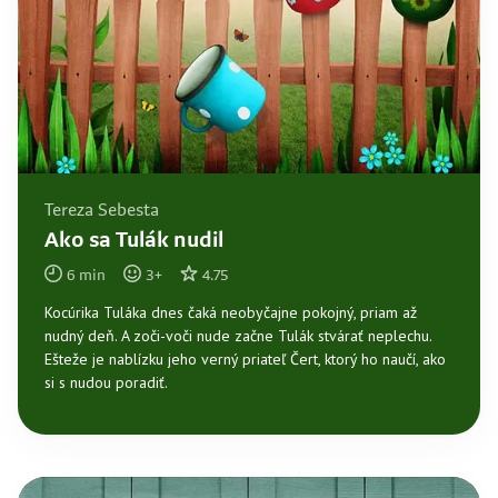
Tereza Sebesta
Ako sa Tulák nudil
6
min
3
+
4.75
Kocúrika Tuláka dnes čaká neobyčajne pokojný, priam až
nudný deň. A zoči-voči nude začne Tulák stvárať neplechu.
Ešteže je nablízku jeho verný priateľ Čert, ktorý ho naučí, ako
si s nudou poradiť.