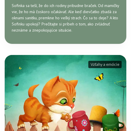
Sofinka sa teší, že do ich rodiny pribudne braček. Od mamičky
vie, že ho má čoskoro očakávať. Ale keď dievčatko zbadá za
oknami sanitku, premkne ho veľký strach. Čo sa to deje? A kto
Sofinku upokojí? Prečítajte si príbeh o tom, ako zvládnuť
neznáme a znepokojujúce situácie.
Vzťahy a emócie