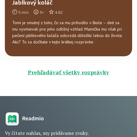
Jablkový koláč
5
min
5
+
4.82
Tomi je smutný z toho, čo sa mu prihodilo v škole – deti sa
mu vysmievali pre jeho odlišný vzhľad. Mamička mu však pri
pečení jablkového koláča odovzdá dôležitú lekciu do života.
Akú? To sa dočítate v tejto krátkej rozprávke.
Prehľadávať všetky rozprávky
Vy čítate nahlas, my pridávame zvuky.