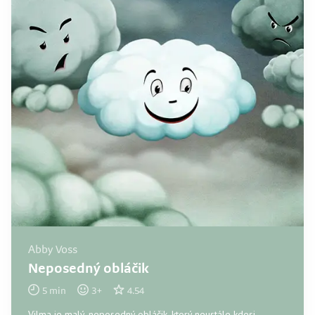
Abby Voss
Neposedný obláčik
5
min
3
+
4.54
Vilma je malý, neposedný obláčik, ktorý neustále kdesi