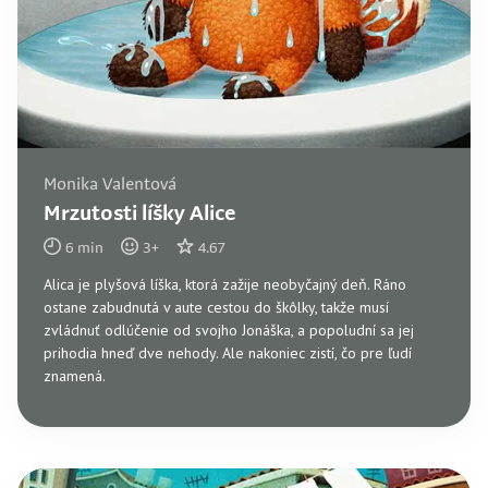
Monika Valentová
Mrzutosti líšky Alice
6
min
3
+
4.67
Alica je plyšová líška, ktorá zažije neobyčajný deň. Ráno
ostane zabudnutá v aute cestou do škôlky, takže musí
zvládnuť odlúčenie od svojho Jonáška, a popoludní sa jej
prihodia hneď dve nehody. Ale nakoniec zistí, čo pre ľudí
znamená.