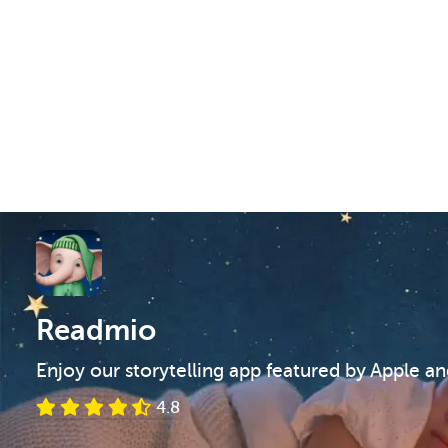
Readmio
Enjoy our storytelling app featured by Apple a
4.8