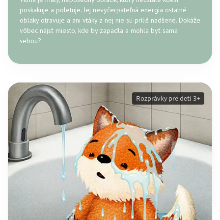
poskakuje a poletuje. Jej nevyčerpateľná energia ostatné
oblaky otravuje a ani vtáky z nej nie sú príliš nadšené. Dokáže
vôbec nájsť miesto, kde by zapadla a mohla byť sama
sebou?
Rozprávky pre deti 3+