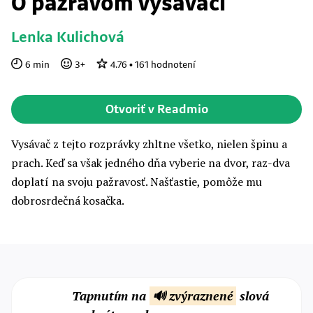
O pažravom vysávači
Lenka Kulichová
6
min
3
+
4.76
•
161
hodnotení
Otvoriť v Readmio
Vysávač z tejto rozprávky zhltne všetko, nielen špinu a
prach. Keď sa však jedného dňa vyberie na dvor, raz-dva
doplatí na svoju pažravosť. Našťastie, pomôže mu
dobrosrdečná kosačka.
Tapnutím na
🔊 zvýraznené
slová