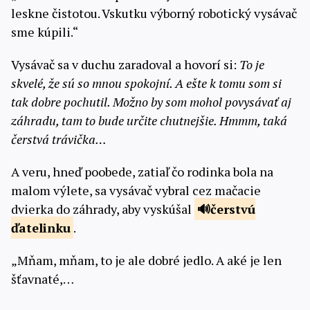
leskne čistotou. Vskutku výborný robotický vysávač
sme kúpili.“
Vysávač sa v duchu zaradoval a hovorí si:
To je
skvelé, že sú so mnou spokojní. A ešte k tomu som si
tak dobre pochutil. Možno by som mohol povysávať aj
záhradu, tam to bude určite chutnejšie. Hmmm, taká
čerstvá trávička…
A veru, hneď poobede, zatiaľ čo rodinka bola na
malom výlete, sa vysávač vybral cez mačacie
dvierka do záhrady, aby vyskúšal
čerstvú
ďatelinku
.
„Mňam, mňam, to je ale dobré jedlo. A aké je len
šťavnaté,…