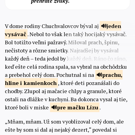
prehráte zvuky.
V dome rodiny Chuchvalovcov býval aj
jeden
vysávač
. Nebol to však len taký hocijaký vysávač.
Bol totižto veľmi pažravý. Miloval prach, špinu,
nečistoty a rôzne smietky. Najradšej by vysával
každý deň – teda jedol by každý deň. Ráno čo ráno,
keď ešte celá rodina spala, sa vybral na obchôdzku
a prebehol celý dom. Pochutnal si na
prachu,
hline i kamienkoch
, ktoré deti pozanášali do
chodby. Zlupol aj mačacie chlpy a granule, ktoré
ostali na dlážke v kuchyni. Ba dokonca vysal aj tie,
ktoré boli v miske
pre
mačku Lízu
.
„Mňam, mňam. Už som vyoblizoval celý dom, ale
ešte by som si dal aj nejaký dezert,“ povedal si