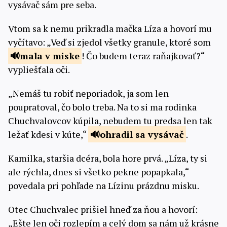
vysávač sám pre seba.
Vtom sa k nemu prikradla mačka Líza a hovorí mu
vyčítavo: „Veď si zjedol všetky granule, ktoré som
mala
v miske
! Čo budem teraz raňajkovať?“
vypliešťala oči.
„Nemáš tu robiť neporiadok, ja som len
poupratoval, čo bolo treba. Na to si ma rodinka
Chuchvalovcov kúpila, nebudem tu predsa len tak
ležať kdesi v kúte,“
ohradil
sa vysávač
.
Kamilka, staršia dcéra, bola hore prvá. „Líza, ty si
ale rýchla, dnes si všetko pekne popapkala,“
povedala pri pohľade na Lízinu prázdnu misku.
Otec Chuchvalec prišiel hneď za ňou a hovorí:
„Ešte len oči rozlepím a celý dom sa nám už krásne