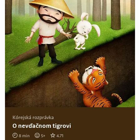
Kórejská rozprávka
O nevďačnom tigrovi
8
min
5
+
4.71