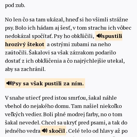
pod zub.
No len čo sa tam ukázal, hneď si ho všimli strážne
psy. Bolo ich hádam aj šesť, v tom strachu ich vôbec
nedokázal spočítať. Psy ho obkľúčili,
spustili
hrozivý
štekot
a ostrými zubami na neho
zaútočili. Šakalovi sa však zázrakom podarilo
dostať z ich obkľúčenia a čo najrýchlejšie utekal,
aby sa zachránil.
Psy sa však
pustili za ním.
V snahe utiecť pred istou smrťou, šakal náhle
vbehol do nejakého domu. Tam našiel niekoľko
veľkých vedier. Boli plné modrej farby, no o tom
šakal nevedel. Chcel sa ukryť pred psami, a tak do
jedného vedra
skočil
. Celé telo od hlavy až po