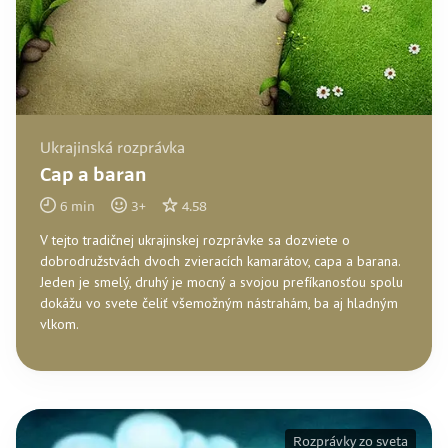
Ukrajinská rozprávka
Cap a baran
6
min
3
+
4.58
V tejto tradičnej ukrajinskej rozprávke sa dozviete o
dobrodružstvách dvoch zvieracích kamarátov, capa a barana.
Jeden je smelý, druhý je mocný a svojou prefíkanosťou spolu
dokážu vo svete čeliť všemožným nástrahám, ba aj hladným
vlkom.
Rozprávky zo sveta