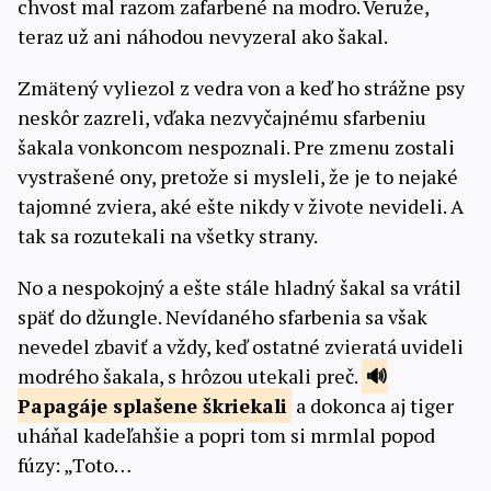
chvost mal razom zafarbené na modro. Veruže,
teraz už ani náhodou nevyzeral ako šakal.
Zmätený vyliezol z vedra von a keď ho strážne psy
neskôr zazreli, vďaka nezvyčajnému sfarbeniu
šakala vonkoncom nespoznali. Pre zmenu zostali
vystrašené ony, pretože si mysleli, že je to nejaké
tajomné zviera, aké ešte nikdy v živote nevideli. A
tak sa rozutekali na všetky strany.
No a nespokojný a ešte stále hladný šakal sa vrátil
späť do džungle. Nevídaného sfarbenia sa však
nevedel zbaviť a vždy, keď ostatné zvieratá uvideli
modrého šakala, s hrôzou utekali preč.
Papagáje
splašene škriekali
a dokonca aj tiger
uháňal kadeľahšie a popri tom si mrmlal popod
fúzy: „Toto…