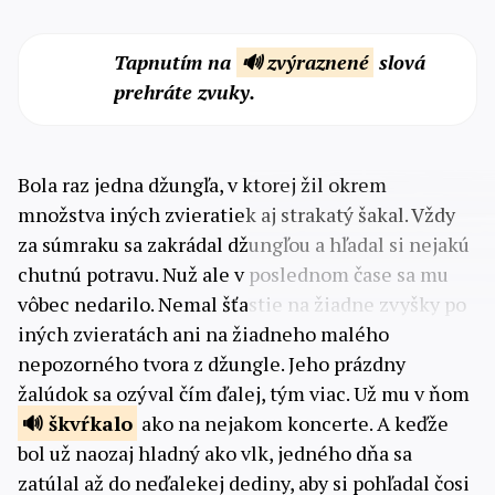
Tapnutím na
🔊 zvýraznené
slová
prehráte zvuky.
Bola raz jedna džungľa, v ktorej žil okrem
množstva iných zvieratiek aj strakatý šakal. Vždy
za súmraku sa zakrádal džungľou a hľadal si nejakú
chutnú potravu. Nuž ale v poslednom čase sa mu
vôbec nedarilo. Nemal šťastie na žiadne zvyšky po
iných zvieratách ani na žiadneho malého
nepozorného tvora z džungle. Jeho prázdny
žalúdok sa ozýval čím ďalej, tým viac. Už mu v ňom
škvŕkalo
ako na nejakom koncerte. A keďže
bol už naozaj hladný ako vlk, jedného dňa sa
zatúlal až do neďalekej dediny, aby si pohľadal čosi