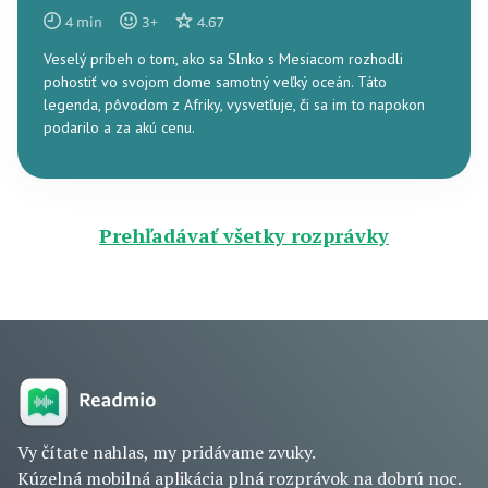
4
min
3
+
4.67
Veselý príbeh o tom, ako sa Slnko s Mesiacom rozhodli
pohostiť vo svojom dome samotný veľký oceán. Táto
legenda, pôvodom z Afriky, vysvetľuje, či sa im to napokon
podarilo a za akú cenu.
Prehľadávať všetky rozprávky
Vy čítate nahlas, my pridávame zvuky.
Kúzelná mobilná aplikácia plná rozprávok na dobrú noc.