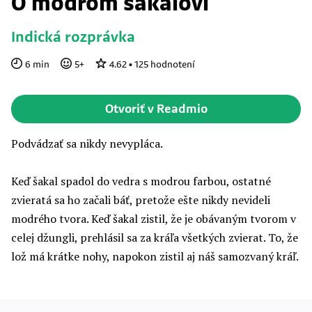
O modrom šakalovi
Indická rozprávka
6
min
5
+
4.62
•
125
hodnotení
Otvoriť v Readmio
Podvádzať sa nikdy nevypláca.
Keď šakal spadol do vedra s modrou farbou, ostatné
zvieratá sa ho začali báť, pretože ešte nikdy nevideli
modrého tvora. Keď šakal zistil, že je obávaným tvorom v
celej džungli, prehlásil sa za kráľa všetkých zvierat. To, že
lož má krátke nohy, napokon zistil aj náš samozvaný kráľ.