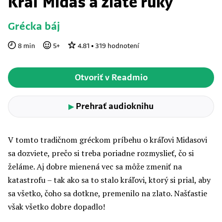
Kráľ Midas a zlaté ruky
Grécka báj
8
min
5
+
4.81
•
319
hodnotení
Otvoriť v Readmio
Prehrať audioknihu
▶
V tomto tradičnom gréckom príbehu o kráľovi Midasovi
sa dozviete, prečo si treba poriadne rozmyslieť, čo si
želáme. Aj dobre mienená vec sa môže zmeniť na
katastrofu – tak ako sa to stalo kráľovi, ktorý si prial, aby
sa všetko, čoho sa dotkne, premenilo na zlato. Našťastie
však všetko dobre dopadlo!