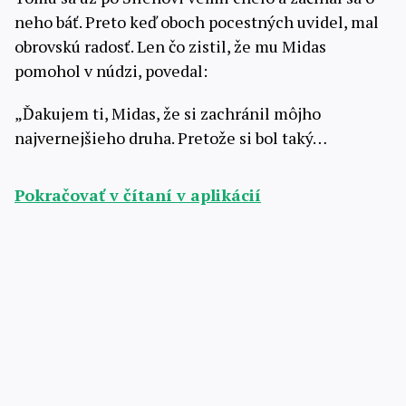
neho báť. Preto keď oboch pocestných uvidel, mal
obrovskú radosť. Len čo zistil, že mu Midas
pomohol v núdzi, povedal:
„Ďakujem ti, Midas, že si zachránil môjho
najvernejšieho druha. Pretože si bol taký…
Pokračovať v čítaní v aplikácií