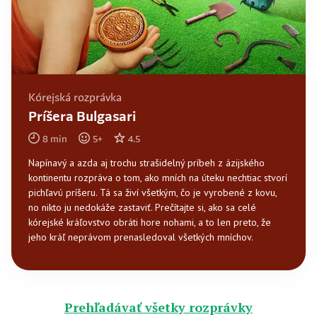
Kórejská rozprávka
Príšera Bulgasari
8
min
5
+
4.5
Napínavý a azda aj trochu strašidelný príbeh z ázijského
kontinentu rozpráva o tom, ako mních na úteku nechtiac stvorí
pichľavú príšeru. Tá sa živí všetkým, čo je vyrobené z kovu,
no nikto ju nedokáže zastaviť. Prečítajte si, ako sa celé
kórejské kráľovstvo obráti hore nohami, a to len preto, že
jeho kráľ neprávom prenasledoval všetkých mníchov.
Prehľadávať všetky rozprávky