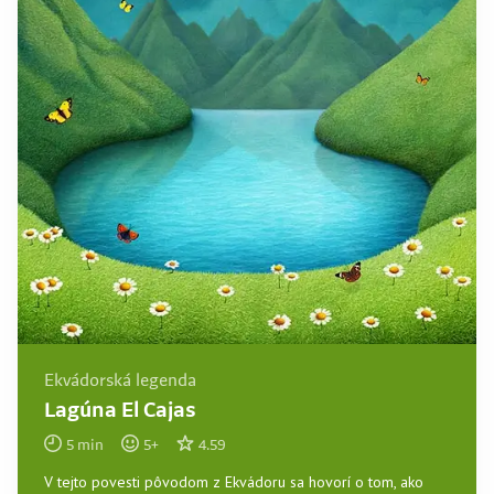
Ekvádorská legenda
Lagúna El Cajas
5
min
5
+
4.59
V tejto povesti pôvodom z Ekvádoru sa hovorí o tom, ako