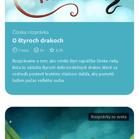
Čínska rozprávka
O štyroch drakoch
7
min
5
+
4.79
Rozprávanie o tom, ako vznikli štyri najväčšie čínske rieky.
Bola to zásluha štyroch dobrosrdečných drakov, ktoré sa
rozhodli postaviť krutému vládcovi dažďa, aby pomohli
ľuďom počas veľkého sucha.
Rozprávky zo sveta