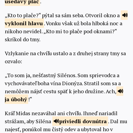
usedavý
plač
.
„Kto to plače?“ pýtal sa sám seba. Otvoril okno a
vyklonil
hlavu
. Vonku však už bola hlboká noc a
nikoho nevidel. „Kto mi to plače pod oknami?“
skríkol do tmy.
Vzlykanie na chvíľu ustalo a z druhej strany tmy sa
ozvalo:
„To som ja, nešťastný Silénos. Som sprievodca a
vychovávateľ boha vína Dionýza. Stratil som sa a
nemôžem nájsť cestu späť k jeho družine. Ach,
ja
úbohý
!“
Kráľ Midas nezaváhal ani chvíľu. Ihneď nariadil
strážam, aby Siléna
priviedli
dovnútra
. Dal mu
najesť, ponúkol mu čistý odev a ubytoval ho v