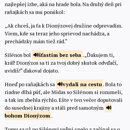
najlepšej izbe, aká na hrade bola. Na druhý deň pri
raňajkách sa mu ponúkol:
„Ak chceš, ja ťa k Dionýzovej družine odprevadím.
Viem, kde sa teraz jeho sprievod nachádza, a
prechádzky mám tiež rád.“
Silénos bol
šťastím bez
seba
. „Ďakujem ti,
kráľ! Dionýzos sa ti za tvoj dobrý skutok odvďačí,
uvidíš!“ ďakoval dojato.
Hneď po raňajkách sa
vydali na
cestu
. Bola to
riadne dlhá púť, ale Midas so Silénom si rozumeli,
a tak im zbehla rýchlo. Ešte v ten večer doputovali
do susednej krajiny a stáli pred samotným
bohom
Dionýzom
.
Tomu sa už po Silénovi veľmi cnelo a začínal sa o