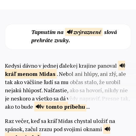
Tapnutím na
🔊 zvýraznené
slová
prehráte zvuky.
Kedysi dávno v jednej ďalekej krajine panoval
kráľ menom
Midas
. Nebol ani hlúpy, ani zlý, ale
tak ako väčšine ľudí sa mu občas stalo, že urobil
nejakú hlúposť. Našťastie, ako sa hovorí, nikdy nie
je neskoro a všetko sa dá vždy napraviť. Presne tak,
ako to bude
v tomto
príbehu
...
Raz večer, keď sa kráľ Midas chystal uložiť na
spánok, začul zrazu pod svojimi oknami