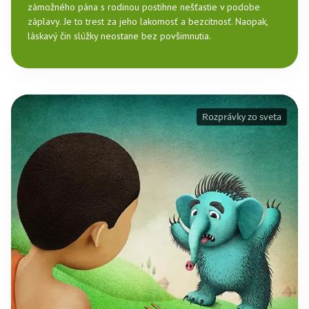
zámožného pána s rodinou postihne nešťastie v podobe
záplavy. Je to trest za jeho lakomosť a bezcitnosť. Naopak,
láskavý čin slúžky neostane bez povšimnutia.
Rozprávky zo sveta