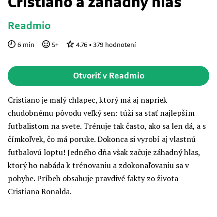
Cristiano a záhadný hlas
Readmio
6
min
5
+
4.76
•
379
hodnotení
Otvoriť v Readmio
Cristiano je malý chlapec, ktorý má aj napriek
chudobnému pôvodu veľký sen: túži sa stať najlepším
futbalistom na svete. Trénuje tak často, ako sa len dá, a s
čímkoľvek, čo má poruke. Dokonca si vyrobí aj vlastnú
futbalovú loptu! Jedného dňa však začuje záhadný hlas,
ktorý ho nabáda k trénovaniu a zdokonaľovaniu sa v
pohybe. Príbeh obsahuje pravdivé fakty zo života
Cristiana Ronalda.