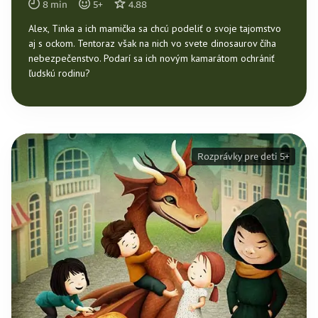
8
min
5
+
4.88
Alex, Tinka a ich mamička sa chcú podeliť o svoje tajomstvo
aj s ockom. Tentoraz však na nich vo svete dinosaurov číha
nebezpečenstvo. Podarí sa ich novým kamarátom ochrániť
ľudskú rodinu?
Rozprávky pre deti 5+