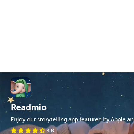
Readmio
Enjoy our storytelling app featured by Apple a
4.8