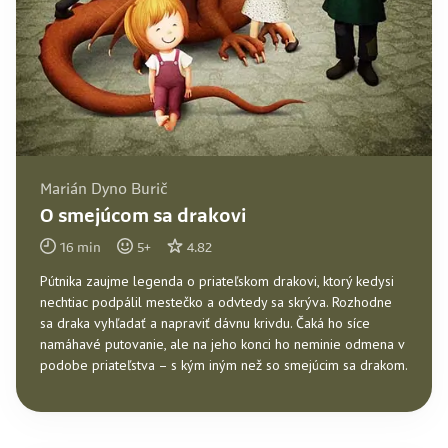
Marián Dyno Burič
O smejúcom sa drakovi
16
min
5
+
4.82
Pútnika zaujme legenda o priateľskom drakovi, ktorý kedysi
nechtiac podpálil mestečko a odvtedy sa skrýva. Rozhodne
sa draka vyhľadať a napraviť dávnu krivdu. Čaká ho síce
namáhavé putovanie, ale na jeho konci ho neminie odmena v
podobe priateľstva – s kým iným než so smejúcim sa drakom.