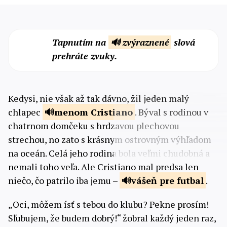
Tapnutím na
🔊 zvýraznené
slová
prehráte zvuky.
Kedysi, nie však až tak dávno, žil jeden malý
chlapec
menom Cristiano
. Býval s rodinou v
chatrnom domčeku s hrdzavou plechovou
strechou, no zato s krásnym ostrovným výhľadom
na oceán. Celá jeho rodina bola veľmi chudobná a
nemali toho veľa. Ale Cristiano mal predsa len
niečo, čo patrilo iba jemu –
vášeň pre
futbal
.
„Oci, môžem ísť s tebou do klubu? Pekne prosím!
Sľubujem, že budem dobrý!“ žobral každý jeden raz,