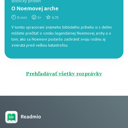
Biblický príbeh
O Noemovej arche
8
min
5
+
4.79
V tomto spracovaní známeho biblického príbehu si s deťmi
môžete prečítať o vzniku legendárnej Noemovej archy a o
tom, ako sa Noemovi podarilo zachrániť svoju rodinu aj
zvieratá pred veľkou katastrofou.
Prehľadávať všetky rozprávky