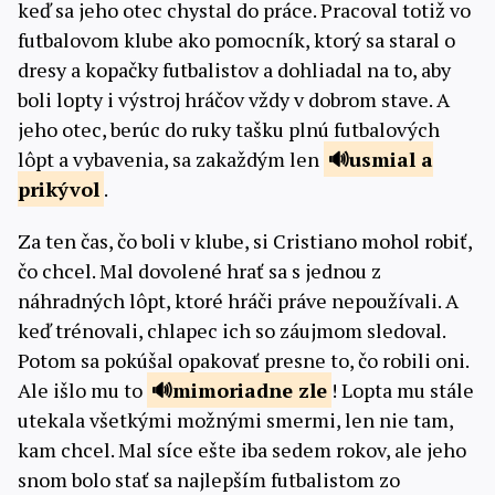
keď sa jeho otec chystal do práce. Pracoval totiž vo
futbalovom klube ako pomocník, ktorý sa staral o
dresy a kopačky futbalistov a dohliadal na to, aby
boli lopty i výstroj hráčov vždy v dobrom stave. A
jeho otec, berúc do ruky tašku plnú futbalových
lôpt a vybavenia, sa zakaždým len
usmial a
prikývol
.
Za ten čas, čo boli v klube, si Cristiano mohol robiť,
čo chcel. Mal dovolené hrať sa s jednou z
náhradných lôpt, ktoré hráči práve nepoužívali. A
keď trénovali, chlapec ich so záujmom sledoval.
Potom sa pokúšal opakovať presne to, čo robili oni.
Ale išlo mu to
mimoriadne
zle
! Lopta mu stále
utekala všetkými možnými smermi, len nie tam,
kam chcel. Mal síce ešte iba sedem rokov, ale jeho
snom bolo stať sa najlepším futbalistom zo