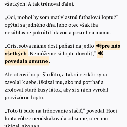
všetkých! A tak trénoval ďalej.
„Oci, mohol by som mať vlastnú futbalovú loptu?“
opýtal sa jedného dňa. Jeho otec však iba
nesúhlasne pokrútil hlavou a pozrel na mamu.
„Cris, sotva máme dosť peňazí na jedlo
pre nás
všetkých
. Nemôžeme si loptu dovoliť,“
povedala
smutne
.
Ale otcovi ho prišlo ľúto, a tak si neskôr syna
zavolal k sebe. Ukázal mu, ako má potrhať a
zrolovať staré kusy látok, aby si z nich vyrobil
provizórnu loptu.
„Toto ti bude na trénovanie stačiť,“ povedal. Hoci
lopta vôbec neodskakovala od zeme, otec mu
ukázal, ako sa s…