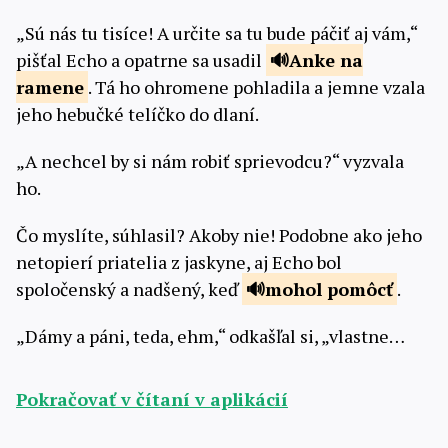
„Sú nás tu tisíce! A určite sa tu bude páčiť aj vám,“
pišťal Echo a opatrne sa usadil
Anke na
ramene
. Tá ho ohromene pohladila a jemne vzala
jeho hebučké telíčko do dlaní.
„A nechcel by si nám robiť sprievodcu?“ vyzvala
ho.
Čo myslíte, súhlasil? Akoby nie! Podobne ako jeho
netopierí priatelia z jaskyne, aj Echo bol
spoločenský a nadšený, keď
mohol
pomôcť
.
„Dámy a páni, teda, ehm,“ odkašľal si, „vlastne…
Pokračovať v čítaní v aplikácií