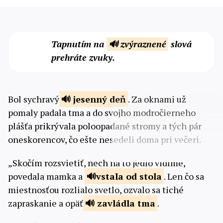
Tapnutím na
🔊 zvýraznené
slová
prehráte zvuky.
Bol sychravý
jesenný
deň
. Za oknami už
pomaly padala tma a do svojho modročierneho
plášťa prikrývala poloopadané stromy a tých pár
oneskorencov, čo ešte nesedeli doma pri večeri.
„Skočím rozsvietiť, nech na to jedlo vidíme,“
povedala mamka a
vstala od
stola
. Len čo sa
miestnosťou rozlialo svetlo, ozvalo sa tiché
zapraskanie a opäť
zavládla
tma
.