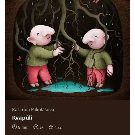
Katarína Mikolášová
Kvapúli
8
min
5
+
4.72