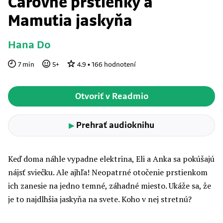
Čarovné prstienky a
Mamutia jaskyňa
Hana Do
7
min
5
+
4.9
•
166
hodnotení
Otvoriť v Readmio
Prehrať audioknihu
▶
Keď doma náhle vypadne elektrina, Eli a Anka sa pokúšajú
nájsť sviečku. Ale ajhľa! Neopatrné otočenie prstienkom
ich zanesie na jedno temné, záhadné miesto. Ukáže sa, že
je to najdlhšia jaskyňa na svete. Koho v nej stretnú?