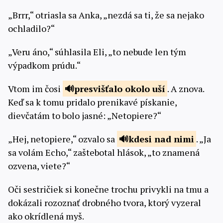
„Brrr,“ otriasla sa Anka, „nezdá sa ti, že sa nejako
ochladilo?“
„Veru áno,“ súhlasila Eli, „to nebude len tým
výpadkom prúdu.“
Vtom im čosi
presvišťalo
okolo uší
. A znova.
Keď sa k tomu pridalo prenikavé pískanie,
dievčatám to bolo jasné: „Netopiere?“
„Hej, netopiere,“ ozvalo sa
kdesi nad
nimi
. „Ja
sa volám Echo,“ zaštebotal hlások, „to znamená
ozvena, viete?“
Oči sestričiek si konečne trochu privykli na tmu a
dokázali rozoznať drobného tvora, ktorý vyzeral
ako okrídlená myš.