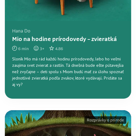
Hana Do
Mio na hodine prírodovedy – zvieratká
6
min
3
+
4.86
Sloník Mio má rád každú hodinu prírodovedy, lebo ho veľmi
zaujíma svet zvierat a rastlín. Tá dnešná bude ešte pútavejšia
než zvyčajne – deti spolu s Miom budú mať za úlohu spoznať
jednotlivé zvieratká podľa zvukov, ktoré vydávajú. Pridáte sa
aj vy?
Rozprávky o prírode