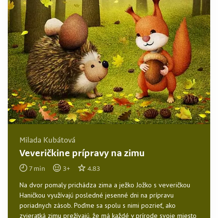
Milada Kubátová
Veveričkine prípravy na zimu
7
min
3
+
4.83
Na dvor pomaly prichádza zima a ježko Jožko s veveričkou
Haničkou využívajú posledné jesenné dni na prípravu
poriadnych zásob. Poďme sa spolu s nimi pozrieť, ako
zvieratká zimu prežívajú, že má každé v prírode svoje miesto