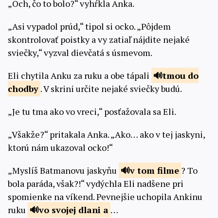
„Och, čo to bolo?“ vyhŕkla Anka.
„Asi vypadol prúd,“ tipol si ocko. „Pôjdem
skontrolovať poistky a vy zatiaľ nájdite nejaké
sviečky,“ vyzval dievčatá s úsmevom.
Eli chytila Anku za ruku a obe tápali
tmou do
chodby
. V skrini určite nejaké sviečky budú.
„Je tu tma ako vo vreci,“ posťažovala sa Eli.
„Všakže?“ pritakala Anka. „Ako… ako v tej jaskyni,
ktorú nám ukazoval ocko!“
„Myslíš Batmanovu jaskyňu
v tom
filme
? To
bola paráda, však?!“ vydýchla Eli nadšene pri
spomienke na víkend. Pevnejšie uchopila Ankinu
ruku
vo svojej
dlani a
…