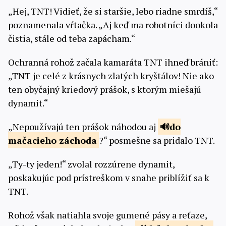
„Hej, TNT! Vidieť, že si staršie, lebo riadne smrdíš,“
poznamenala vŕtačka. „Aj keď ma robotníci dookola
čistia, stále od teba zapácham.“
Ochranná rohož začala kamaráta TNT ihneď brániť:
„TNT je celé z krásnych zlatých kryštálov! Nie ako
ten obyčajný kriedový prášok, s ktorým miešajú
dynamit.“
„Nepoužívajú ten prášok náhodou aj
do
mačacieho
záchoda
?“ posmešne sa pridalo TNT.
„Ty-ty jeden!“ zvolal rozzúrene dynamit,
poskakujúc pod prístreškom v snahe priblížiť sa k
TNT.
Rohož však natiahla svoje gumené pásy a reťaze,