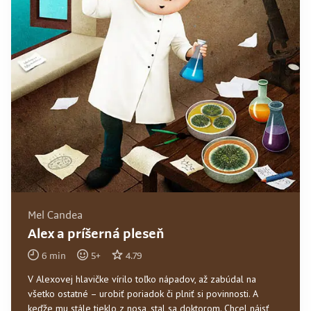
Mel Candea
Alex a príšerná pleseň
6
min
5
+
4.79
V Alexovej hlavičke vírilo toľko nápadov, až zabúdal na
všetko ostatné – urobiť poriadok či plniť si povinnosti. A
keďže mu stále tieklo z nosa, stal sa doktorom. Chcel nájsť