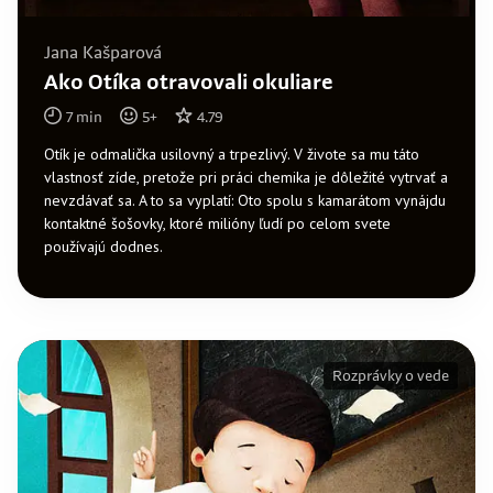
Jana Kašparová
Ako Otíka otravovali okuliare
7
min
5
+
4.79
Otík je odmalička usilovný a trpezlivý. V živote sa mu táto
vlastnosť zíde, pretože pri práci chemika je dôležité vytrvať a
nevzdávať sa. A to sa vyplatí: Oto spolu s kamarátom vynájdu
kontaktné šošovky, ktoré milióny ľudí po celom svete
používajú dodnes.
Rozprávky o vede