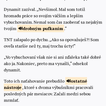
Dynamit zazíval. „Nevšimol. Mal som totiž
hromadu práce so svojím väčším a lepším
vybuchovaním. Nemal som čas zaoberať sa nejakým
tvojím
drobným
pufkaním
.“
TNT zalapalo po dychu. „Ako sa opovažuješ?! Som
oveľa staršie než ty, maj trochu úcty!“
„Vo vybuchovaní však nie si ani zďaleka také dobré
ako ja. Nakoniec, preto ma vynašli,“ odsekol
dynamit.
Toto ich naťahovanie prebudilo
ostatné
nástroje
, ktoré s dvoma výbušníkmi pracovali
posledných pár mesiacov. Začali medzi sebou
mrmlať.