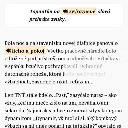
Tapnutím na
🔊 zvýraznené
slová
prehráte zvuky.
Bola noc a na stavenisku novej diaľnice panovalo
ticho
a pokoj
. Všetko pracovné náradie bolo
odložené pod prístreškom a odpočívalo. Vŕtačky si
v spánku bzučivo pochrapkávali. Ochranné
detonačné rohože, ktoré ľudia používajú pri
výbuchoch, zasnene cinkali reťazami.
Len TNT stále bdelo. „Psst,“ zasyčalo naraz – ako
vždy, keď mu niečo zišlo na um, neváhalo ani
sekundu. Najmä ak si chcelo zmerať sily s kolegom
dynamitom. „Dynamit, všimol si si, aký bombový
výbuch sa mi dnes podaril na tej skale?“ opýtalo sa.