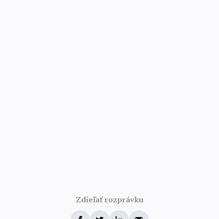
4.8/5 · 52 000 hodnotení
Zdieľať rozprávku