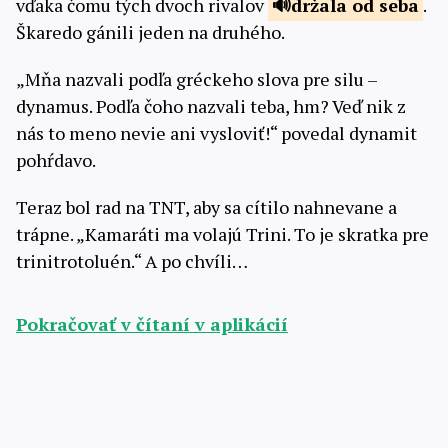
vďaka čomu tých dvoch rivalov
držala
od seba
.
Škaredo gánili jeden na druhého.
„Mňa nazvali podľa gréckeho slova pre silu –
dynamus. Podľa čoho nazvali teba, hm? Veď nik z
nás to meno nevie ani vysloviť!“ povedal dynamit
pohŕdavo.
Teraz bol rad na TNT, aby sa cítilo nahnevane a
trápne. „Kamaráti ma volajú Trini. To je skratka pre
trinitrotoluén.“ A po chvíli…
Pokračovať v čítaní v aplikácií