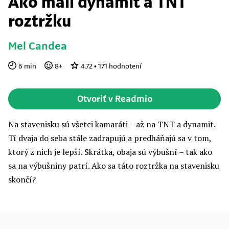
Ako mali dynamit a TNT
roztržku
Mel Candea
6
min
8
+
4.72
•
171
hodnotení
Otvoriť v Readmio
Na stavenisku sú všetci kamaráti – až na TNT a dynamit.
Tí dvaja do seba stále zadrapujú a predháňajú sa v tom,
ktorý z nich je lepší. Skrátka, obaja sú výbušní – tak ako
sa na výbušniny patrí. Ako sa táto roztržka na stavenisku
skončí?