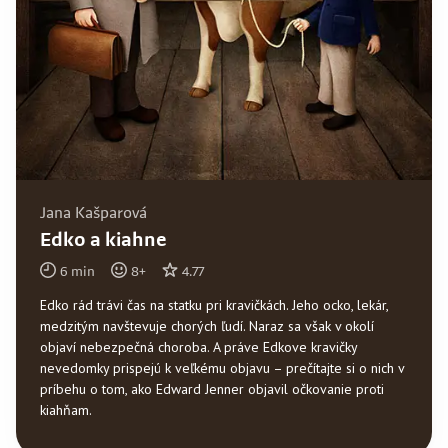
Jana Kašparová
Edko a kiahne
6
min
8
+
4.77
Edko rád trávi čas na statku pri kravičkách. Jeho ocko, lekár,
medzitým navštevuje chorých ľudí. Naraz sa však v okolí
objaví nebezpečná choroba. A práve Edkove kravičky
nevedomky prispejú k veľkému objavu – prečítajte si o nich v
príbehu o tom, ako Edward Jenner objavil očkovanie proti
kiahňam.