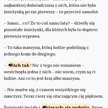
najbardziej doświadczona z nich, która nie była
śnieżynką po raz pierwszy – to przecież samolot.
– Samo… co? Że to coś samo lata? – dziwiły się
pozostałe śnieżynki, dla których była to dopiero
pierwsza wyprawa.
– To taka maszyna, którą ludzie podróżują z
jednego kraju do drugiego.
–
Ach
tak
! Nic z tego nie rozumiem –
westchnęła jedna z nich – nie wiem, czym są ci
ludzie. Ani co to jest kraj albo maszyna.
– Nie martw się, z czasem wszystkiego się
nauczysz. Teraz ciesz się otaczającym cię pięknem.
Śnieżynki leciały i
cieszyły
się podróżą
. Przez