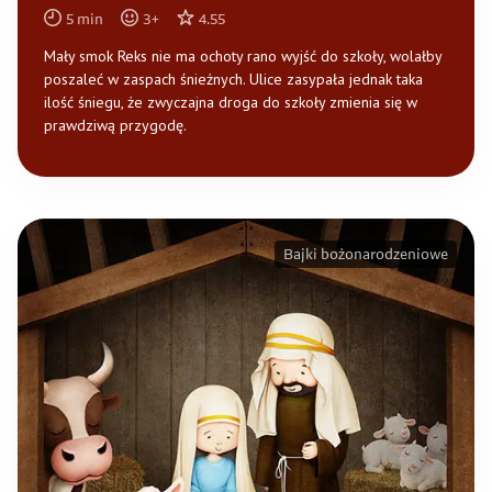
5
min
3
+
4.55
Mały smok Reks nie ma ochoty rano wyjść do szkoły, wolałby
poszaleć w zaspach śnieżnych. Ulice zasypała jednak taka
ilość śniegu, że zwyczajna droga do szkoły zmienia się w
prawdziwą przygodę.
Bajki bożonarodzeniowe