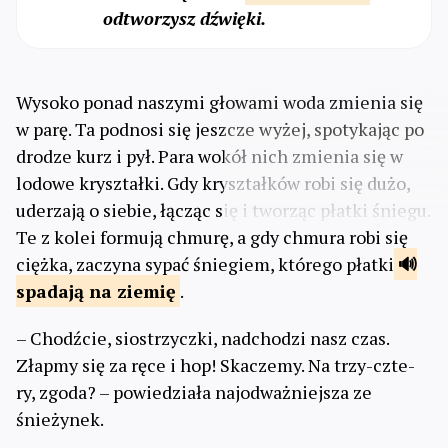
odtworzysz dźwięki.
Wysoko ponad naszymi głowami woda zmienia się
w parę. Ta podnosi się jeszcze wyżej, spotykając po
drodze kurz i pył. Para wokół nich zmienia się w
lodowe kryształki. Gdy kryształków robi się dużo,
uderzają o siebie, łącząc się i tworząc płatki śniegu.
Te z kolei formują chmurę, a gdy chmura robi się
ciężka, zaczyna sypać śniegiem, którego płatki
spadają
na ziemię
.
– Chodźcie, siostrzyczki, nadchodzi nasz czas.
Złapmy się za ręce i hop! Skaczemy. Na trzy-czte-
ry, zgoda? – powiedziała najodważniejsza ze
śnieżynek.