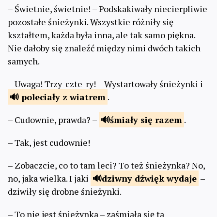
– Świetnie, świetnie! – Podskakiwały niecierpliwie
pozostałe śnieżynki. Wszystkie różniły się
kształtem, każda była inna, ale tak samo piękna.
Nie dałoby się znaleźć między nimi dwóch takich
samych.
– Uwaga! Trzy-czte-ry! – Wystartowały śnieżynki i
poleciały
z wiatrem
.
– Cudownie, prawda? –
śmiały
się razem
.
– Tak, jest cudownie!
– Zobaczcie, co to tam leci? To też śnieżynka? No,
no, jaka wielka. I jaki
dziwny
dźwięk wydaje
–
dziwiły się drobne śnieżynki.
– To nie jest śnieżynka – zaśmiała się ta