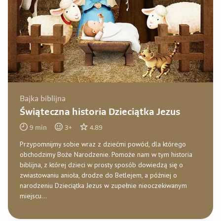
Bajka biblijna
Świąteczna historia Dzieciątka Jezus
9
min
3
+
4.89
Przypomnijmy sobie wraz z dziećmi powód, dla którego
obchodzimy Boże Narodzenie. Pomoże nam w tym historia
biblijna, z której dzieci w prosty sposób dowiedzą się o
zwiastowaniu anioła, drodze do Betlejem, a później o
narodzeniu Dzieciątka Jezus w zupełnie nieoczekiwanym
miejscu…