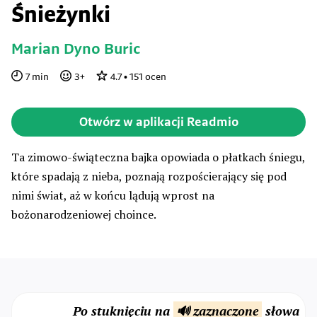
Śnieżynki
Marian Dyno Buric
7
min
3
+
4.7
•
151
ocen
Otwórz w aplikacji Readmio
Ta zimowo-świąteczna bajka opowiada o płatkach śniegu,
które spadają z nieba, poznają rozpościerający się pod
nimi świat, aż w końcu lądują wprost na
bożonarodzeniowej choince.
Po stuknięciu na
🔊 zaznaczone
słowa