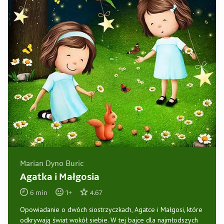
Marian Dyno Buric
Agatka i Małgosia
6
min
1
+
4.67
Opowiadanie o dwóch siostrzyczkach, Agatce i Małgosi, które
odkrywają świat wokół siebie. W tej bajce dla najmłodszych