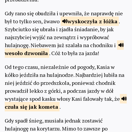
Gdy rano się obudziła i upewniła, że naprawdę nie
był to tylko sen, żwawo
wyskoczyła
z łóżka
.
Szybciutko się ubrała i zjadła śniadanie, by jak
najszybciej wyjść na zewnątrz i wypróbować
hulajnogę. Niebawem już szalała na chodniku i
wesoło
dzwoniła
. Cóż to była za jazda!
Od tego czasu, niezależnie od pogody, Kasia w
kółko jeździła na hulajnodze. Najbardziej lubiła na
niej jeździć do przedszkola, ponieważ chodnik
prowadził lekko z górki, a podczas jazdy w dół
wystające spod kasku włosy Kasi falowały tak, że
czuła się
jak kometa
.
Gdy spadł śnieg, musiała jednak zostawić
hulajnogę na korytarzu. Mimo to zawsze po