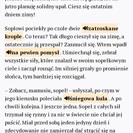
jutro planuję solidny upał. Ciesz się ostatnim
dniem zimy!
Soplowi pociekły po czole dwie
zatroskane
krople
. Co teraz? Tak długo cieszył się na zimę, a
ostatecznie ją przespał? Zasmucił się. Wtem wpadł
na pewien
pomysł
. Uśmiechnął się, zebrał
wszystkie siły, które znalazł w swoim sopelkowym
ciele i zaczął rosnąć. Im silniej grzały go promienie
słońca, tym bardziej się rozciągał.
– Zobacz, mamusiu, sopel! – usłyszał, po czym w
jego kierunku poleciała
śniegowa
kula
. A po
chwili kolejna. I jeszcze jedna. Sopel z całych sił
trzymał się rynny i za nic w świecie nie chciał jej
puścić. Miał przed sobą jeden jedyny dzień i
zdecydowanie nie zamierzał dać strącić się na