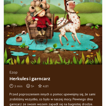
Ezop
Herkules i garncarz
3
min
5
+
4.81
Przed poproszeniem innych o pomoc upewnijmy się, że sami
zrobiliśmy wszystko, co było w naszej mocy. Pewnego dnia
garncarz ze swoim wozem zapadł się na bagnistej drodze.