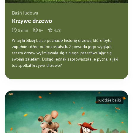
Baśń ludowa
Krzywe drzewo
6
min
5
+
4.73
W tej krótkiej bajce poznacie historię drzewa, które było
zupełnie różne od pozostałych. Z powodu jego wyglądu
reszta drzew wyśmiewała się z niego, przechwalając się
swoimi zaletami. Dokąd jednak zaprowadziła je pycha, a jaki
los spotkał krzywe drzewo?
Krótkie bajki