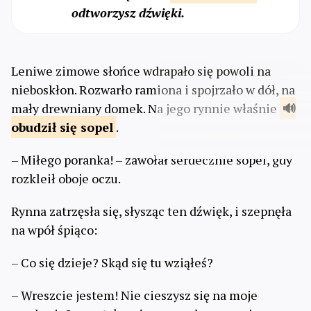
odtworzysz dźwięki.
Leniwe zimowe słońce wdrapało się powoli na
nieboskłon. Rozwarło ramiona i spojrzało w dół, na
mały drewniany domek. Na jego rynnie właśnie
obudził
się sopel
.
– Miłego poranka! – zawołał serdecznie sopel, gdy
rozkleił oboje oczu.
Rynna zatrzęsła się, słysząc ten dźwięk, i szepnęła
na wpół śpiąco:
– Co się dzieje? Skąd się tu wziąłeś?
– Wreszcie jestem! Nie cieszysz się na moje