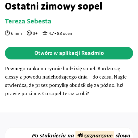
Ostatni zimowy sopel
Tereza Sebesta
6
min
3
+
4.7
•
88
ocen
Otwórz w aplikacji Readmio
Pewnego ranka na rynnie budzi się sopel. Bardzo się
cieszy z powodu nadchodzącego dnia – do czasu. Nagle
stwierdza, że przez pomyłkę obudził się za późno. Już
prawie po zimie. Co sopel teraz zrobi?
Po stuknięciu na
🔊 zaznaczone
słowa