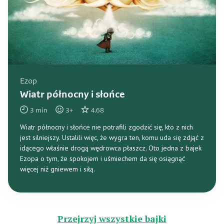
Ezop
Wiatr północny i słońce
3
min
3
+
4.68
Wiatr północny i słońce nie potrafili zgodzić się, kto z nich
jest silniejszy. Ustalili więc, że wygra ten, komu uda się zdjąć z
idącego właśnie drogą wędrowca płaszcz. Oto jedna z bajek
Ezopa o tym, że spokojem i uśmiechem da się osiągnąć
więcej niż gniewem i siłą.
Przejrzyj wszystkie bajki