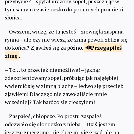
przybycie? – spytał urażony sopel, puszczając w
tym samym czasie oczko do porannych promieni
słońca.
– Owszem, widzę, że tu jesteś – ziewnęła zaspana
rynna – ale czy nie wiesz, że zima powoli zbliża się
do końca? Zjawiłeś się za późno.
Przegapiłeś
zimę
.
– To… to przecież niemożliwe! – jęknął
zdezorientowany sopel, próbując jak najgłębiej
wwiercić się w zimną blachę – ledwo się przecież
zjawiłem! Dlaczego nie zawołaliście mnie
wcześniej? Tak bardzo się cieszyłem!
– Zaspałeś, chłopcze. Po prostu zaspałeś –
odezwało się słoneczko z nieba. – Dziś jestem
jeszcze zmęczone, nie chce mi się grzać, ale na