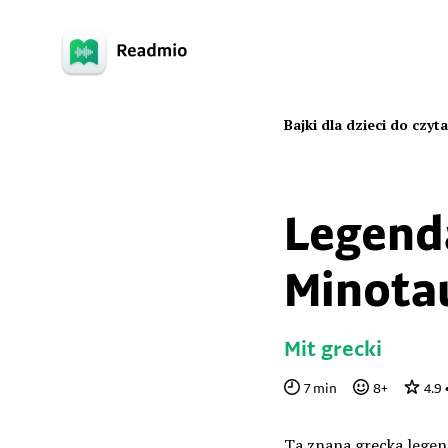
Bajki dla dzieci do czyt
Legend
Minota
Mit grecki
7
min
8
+
4.9
Ta znana grecka lege