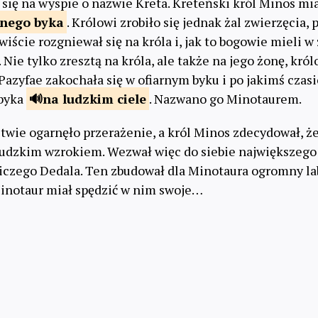
 się na wyspie o nazwie Kreta. Kreteński król Minos mi
knego
byka
. Królowi zrobiło się jednak żal zwierzęcia,
wiście rozgniewał się na króla i, jak to bogowie mieli w
. Nie tylko zresztą na króla, ale także na jego żonę, kró
Pazyfae zakochała się w ofiarnym byku i po jakimś czasi
 byka
na ludzkim
ciele
. Nazwano go Minotaurem.
twie ogarnęło przerażenie, a król Minos zdecydował, ż
ludzkim wzrokiem. Wezwał więc do siebie największego
iczego Dedala. Ten zbudował dla Minotaura ogromny la
Minotaur miał spędzić w nim swoje…