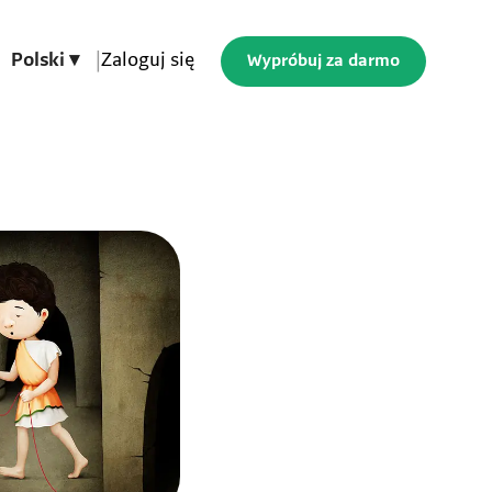
Polski ▾
|
Zaloguj się
Wypróbuj za darmo