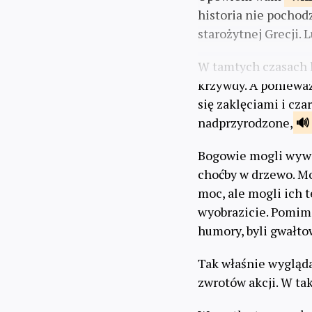
historia nie pochod
starożytnej Grecji.
W tamtych czasach l
krzywdy. A poniewa
się zaklęciami i cza
nadprzyrodzone,
Bogowie mogli wywo
choćby w drzewo. Mo
moc, ale mogli ich 
wyobrazicie. Pomim
humory, byli gwałto
Tak właśnie wygląda
zwrotów akcji. W ta