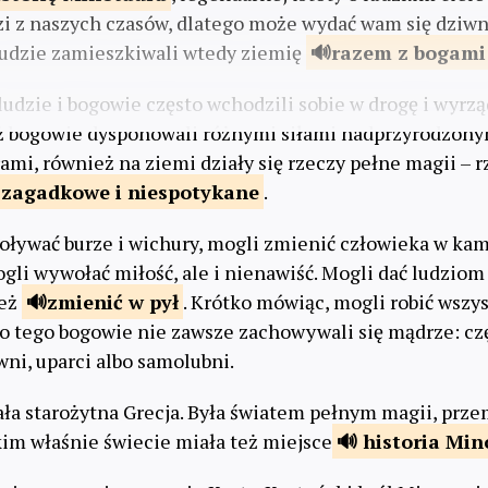
zi z naszych czasów, dlatego może wydać wam się dziwn
 Ludzie zamieszkiwali wtedy ziemię
razem
z bogami
udzie i bogowie często wchodzili sobie w drogę i wyrzą
ż bogowie dysponowali różnymi siłami nadprzyrodzonym
rami, również na ziemi działy się rzeczy pełne magii – 
zagadkowe i
niespotykane
.
ływać burze i wichury, mogli zmienić człowieka w kam
gli wywołać miłość, ale i nienawiść. Mogli dać ludzio
też
zmienić
w pył
. Krótko mówiąc, mogli robić wszys
o tego bogowie nie zawsze zachowywali się mądrze: cz
wni, uparci albo samolubni.
ła starożytna Grecja. Była światem pełnym magii, prze
kim właśnie świecie miała też miejsce
historia
Min