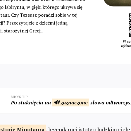
 labiryntu, w głębi którego ukrywa się
aur. Czy Tezeusz poradzi sobie w tej
i? Przeczytajcie z dziećmi jedną
ii starożytnej Grecji.
W cel
aplika
MIO’S TIP
Po stuknięciu na
🔊 zaznaczone
słowa odtworzysz
istorię
Minotaura
, legendarnej istoty o ludzkim ciele