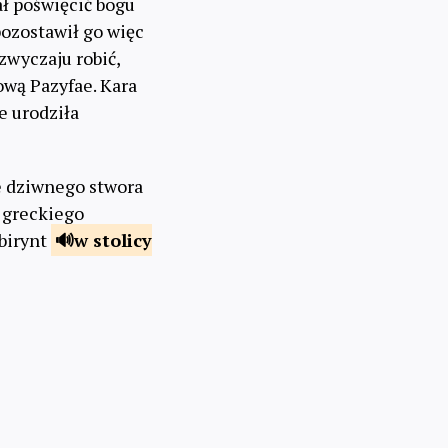
ał poświęcić bogu
 pozostawił go więc
 zwyczaju robić,
lową Pazyfae. Kara
e urodziła
e dziwnego stwora
 greckiego
birynt
w stolicy