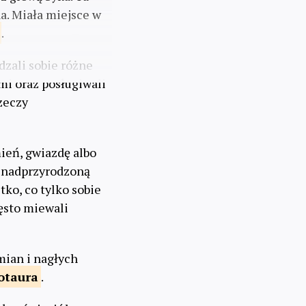
a. Miała miejsce w
.
dzali sobie różne
i oraz posługiwali
rzeczy
ień, gwiazdę albo
m nadprzyrodzoną
tko, co tylko sobie
ęsto miewali
mian i nagłych
otaura
.