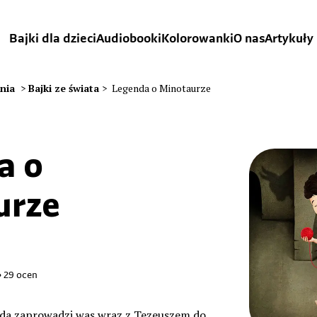
Bajki dla dzieci
Audiobooki
Kolorowanki
O nas
Artykuły
ania
>
Bajki ze świata
>
Legenda o Minotaurze
a o
urze
•
29
ocen
nda zaprowadzi was wraz z Tezeuszem do