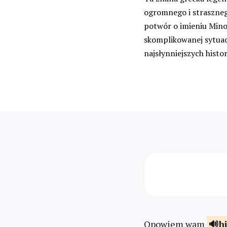
ogromnego i strasznego
potwór o imieniu Minot
skomplikowanej sytuacj
najsłynniejszych histor
Opowiem wam
h