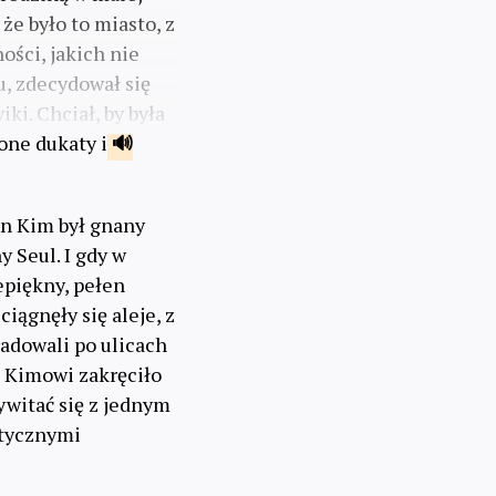
że było to miasto, z
ości, jakich nie
u, zdecydował się
ki. Chciał, by była
one dukaty i
pan Kim był gnany
 Seul. I gdy w
epiękny, pełen
iągnęły się aleje, z
radowali po ulicach
u Kimowi zakręciło
ywitać się z jednym
otycznymi