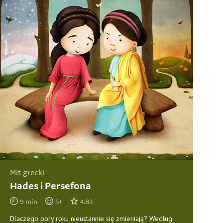
Mit grecki
Hades i Persefona
9
min
5
+
4.83
Dlaczego pory roku nieustannie się zmieniają? Według