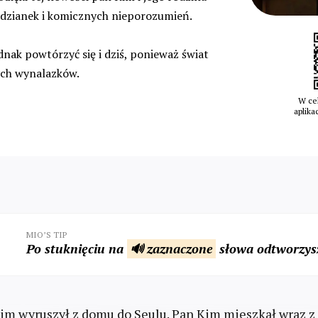
odzianek i komicznych nieporozumień.
dnak powtórzyć się i dziś, ponieważ świat
ych wynalazków.
W cel
aplika
MIO’S TIP
Po stuknięciu na
🔊 zaznaczone
słowa odtworzysz
m wyruszył z domu do Seulu. Pan Kim mieszkał wraz z 