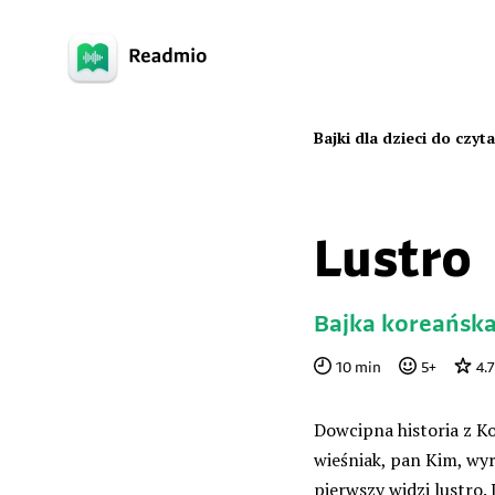
Bajki dla dzieci do czyt
Lustro
Bajka koreańsk
10
min
5
+
4.7
Dowcipna historia z K
wieśniak, pan Kim, wyr
pierwszy widzi lustro. 