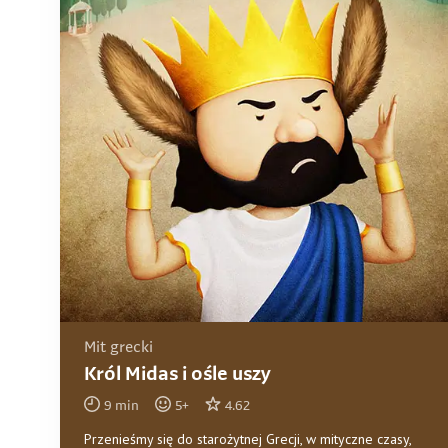
Mit grecki
Król Midas i ośle uszy
9
min
5
+
4.62
Przenieśmy się do starożytnej Grecji, w mityczne czasy,