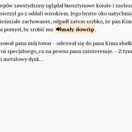
lepów zawstydzony oglądał bursztynowe korale i szele
mierzył go z oddali wzrokiem. Jego bystre oko natychm
nieśmiałe zachowanie, odgadł zatem szybko, że pan Kim
na pomysł, by zrobić mu
mały
dowcip
.
esował pana mój towar – odezwał się do pana Kima sło
coś specjalnego, co na pewno pana zainteresuje. – Z ty
ski metalowy dysk…