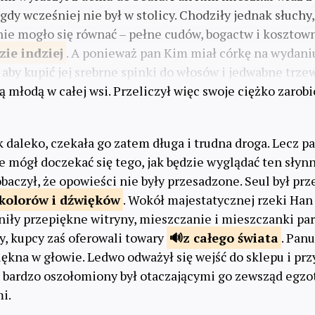
gdy wcześniej nie był w stolicy. Chodziły jednak słuchy, 
ie mogło się równać – pełne cudów, bogactw i kosztown
zie
indziej
. A ponieważ pan Kim miał córkę na wydani
aby kupić jej srebrne spinki do włosów i jedwabne trzewi
 młodą w całej wsi. Przeliczył więc swoje ciężko zarobi
k daleko, czekała go zatem długa i trudna droga. Lecz 
 mógł doczekać się tego, jak będzie wyglądać ten słynny
baczył, że opowieści nie były przesadzone. Seul był prz
kolorów i
dźwięków
. Wokół majestatycznej rzeki Han c
śniły przepiękne witryny, mieszczanie i mieszczanki pa
y, kupcy zaś oferowali towary
z całego
świata
. Pan
iękna w głowie. Ledwo odważył się wejść do sklepu i prz
k bardzo oszołomiony był otaczającymi go zewsząd egz
i.