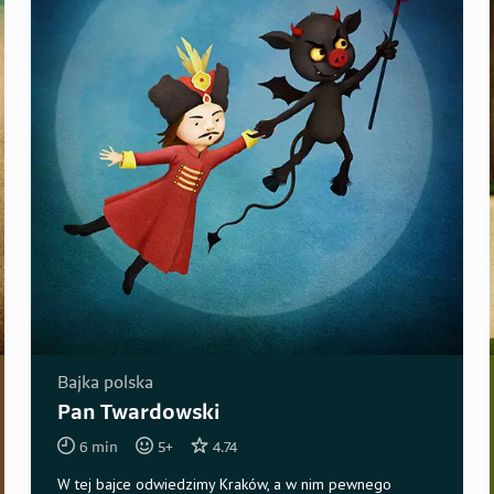
Bajka polska
Pan Twardowski
6
min
5
+
4.74
W tej bajce odwiedzimy Kraków, a w nim pewnego