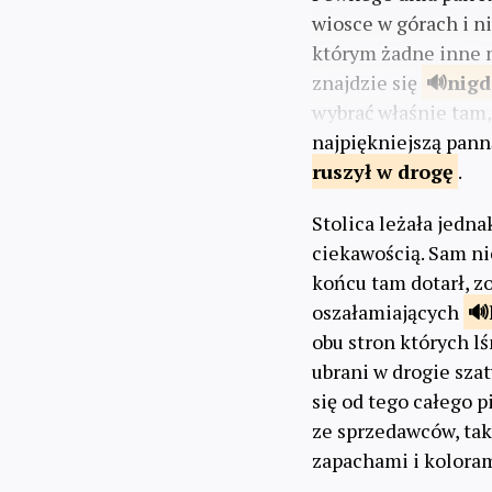
wiosce w górach i ni
którym żadne inne n
znajdzie się
nigd
wybrać właśnie tam, 
najpiękniejszą panną
ruszył
w drogę
.
Stolica leżała jedna
ciekawością. Sam nie
końcu tam dotarł, zo
oszałamiających
obu stron których l
ubrani w drogie szat
się od tego całego p
ze sprzedawców, ta
zapachami i koloram