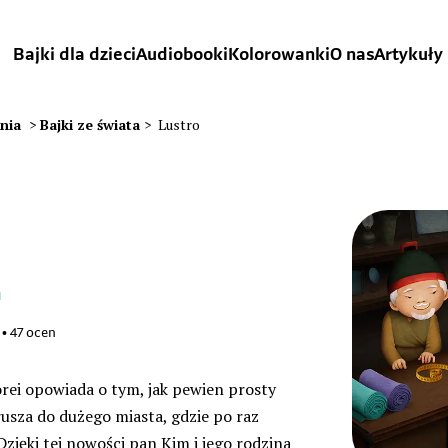
Bajki dla dzieci
Audiobooki
Kolorowanki
O nas
Artykuły
ania
>
Bajki ze świata
>
Lustro
a
•
47
ocen
orei opowiada o tym, jak pewien prosty
usza do dużego miasta, gdzie po raz
Dzięki tej nowości pan Kim i jego rodzina