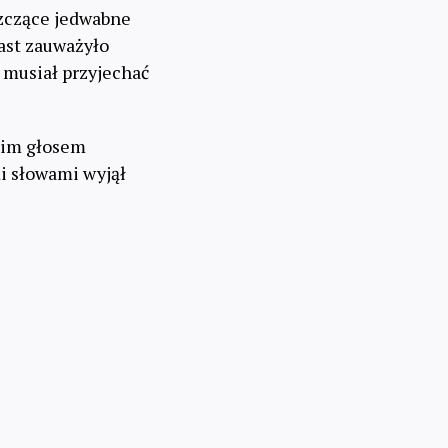
szczące jedwabne
iast zauważyło
 musiał przyjechać
dkim głosem
mi słowami wyjął