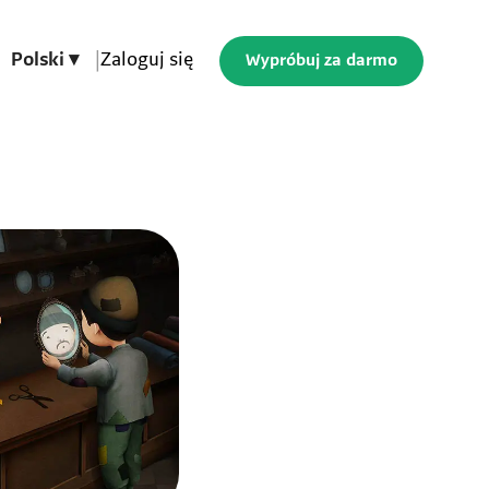
Polski ▾
|
Zaloguj się
Wypróbuj za darmo