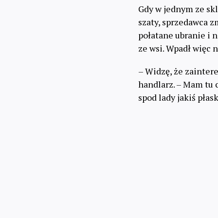
Gdy w jednym ze sk
szaty, sprzedawca z
połatane ubranie i 
ze wsi. Wpadł więc 
– Widzę, że zainter
handlarz. – Mam tu 
spod lady jakiś pła