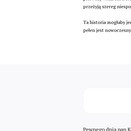
przeżyją szereg niesp
Ta historia mogłaby je
pełen jest nowoczesn
Pewnego dnia pan Ki