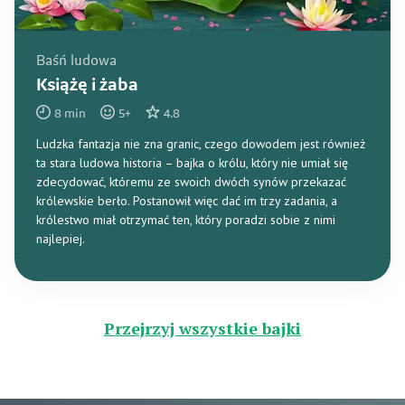
Baśń ludowa
Książę i żaba
8
min
5
+
4.8
Ludzka fantazja nie zna granic, czego dowodem jest również
ta stara ludowa historia – bajka o królu, który nie umiał się
zdecydować, któremu ze swoich dwóch synów przekazać
królewskie berło. Postanowił więc dać im trzy zadania, a
królestwo miał otrzymać ten, który poradzi sobie z nimi
najlepiej.
Przejrzyj wszystkie bajki