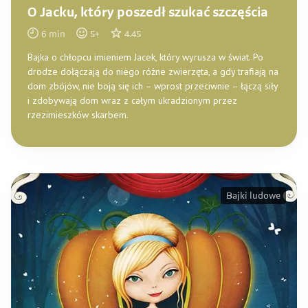
O Jacku, który poszedł szukać szczęścia
6
min
5
+
4.45
Bajka o chłopcu imieniem Jacek, który wyrusza w świat. Po
drodze dołączają do niego różne zwierzęta, a gdy trafiają na
dom zbójów, nie boją się ich – wprost przeciwnie – łączą siły
i zdobywają dom wraz z całym ukradzionym przez
rzezimieszków skarbem.
Bajki ludowe