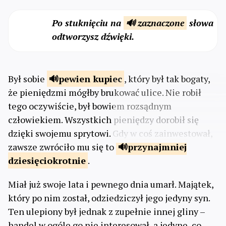
Po stuknięciu na
🔊 zaznaczone
słowa
odtworzysz dźwięki.
Był sobie
pewien
kupiec
, który był tak bogaty,
że pieniędzmi mógłby brukować ulice. Nie robił
tego oczywiście, był bowiem rozsądnym
człowiekiem. Wszystkich pieniędzy dorobił się
dzięki swojemu sprytowi. Gdy w coś zainwestował,
zawsze zwróciło mu się to
przynajmniej
dziesięciokrotnie
.
Miał już swoje lata i pewnego dnia umarł. Majątek,
który po nim został, odziedziczył jego jedyny syn.
Ten ulepiony był jednak z zupełnie innej gliny –
handel w ogóle go nie interesował, a jedyne, co