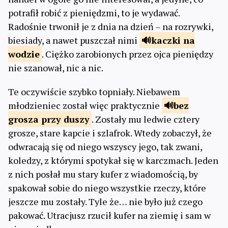
potrafił robić z pieniędzmi, to je wydawać.
Radośnie trwonił je z dnia na dzień – na rozrywki,
biesiady, a nawet puszczał nimi
kaczki
na
wodzie
. Ciężko zarobionych przez ojca pieniędzy
nie szanował, nic a nic.
Te oczywiście szybko topniały. Niebawem
młodzieniec został więc praktycznie
bez
grosza
przy duszy
. Zostały mu ledwie cztery
grosze, stare kapcie i szlafrok. Wtedy zobaczył, że
odwracają się od niego wszyscy jego, tak zwani,
koledzy, z którymi spotykał się w karczmach. Jeden
z nich posłał mu stary kufer z wiadomością, by
spakował sobie do niego wszystkie rzeczy, które
jeszcze mu zostały. Tyle że… nie było już czego
pakować. Utracjusz rzucił kufer na ziemię i sam w