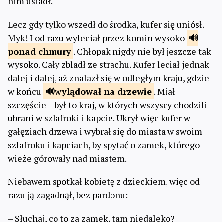
nim usiadł.
Lecz gdy tylko wszedł do środka, kufer się uniósł.
Myk! I od razu wyleciał przez komin wysoko
ponad
chmury
. Chłopak nigdy nie był jeszcze tak
wysoko. Cały zbladł ze strachu. Kufer leciał jednak
dalej i dalej, aż znalazł się w odległym kraju, gdzie
w końcu
wylądował
na drzewie
. Miał
szczęście – był to kraj, w których wszyscy chodzili
ubrani w szlafroki i kapcie. Ukrył więc kufer w
gałęziach drzewa i wybrał się do miasta w swoim
szlafroku i kapciach, by spytać o zamek, którego
wieże górowały nad miastem.
Niebawem spotkał kobietę z dzieckiem, więc od
razu ją zagadnął, bez pardonu:
– Słuchaj, co to za zamek, tam niedaleko?