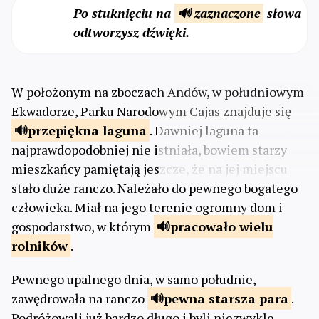
Po stuknięciu na
🔊 zaznaczone
słowa
odtworzysz dźwięki.
W położonym na zboczach Andów, w południowym
Ekwadorze, Parku Narodowym Cajas znajduje się
przepiękna
laguna
. Dawniej laguna ta
najprawdopodobniej nie istniała, bowiem starzy
mieszkańcy pamiętają jeszcze, że na jej miejscu
stało duże ranczo. Należało do pewnego bogatego
człowieka. Miał na jego terenie ogromny dom i
gospodarstwo, w którym
pracowało wielu
rolników
.
Pewnego upalnego dnia, w samo południe,
zawędrowała na ranczo
pewna starsza
para
.
Podróżowali już bardzo długo i byli niezwykle