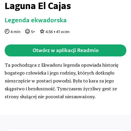
Laguna El Cajas
Legenda ekwadorska
4
min
5
+
4.56
•
41
ocen
Otwórz w aplikacji Readmio
Ta pochodząca z Ekwadoru legenda opowiada historię
bogatego człowieka i jego rodziny, których dotknęło
nieszczęście w postaci powodzi. Była to kara za jego
skąpstwo i bezduszność. Tymczasem życzliwy gest ze
strony służącej nie pozostał niezauważony.