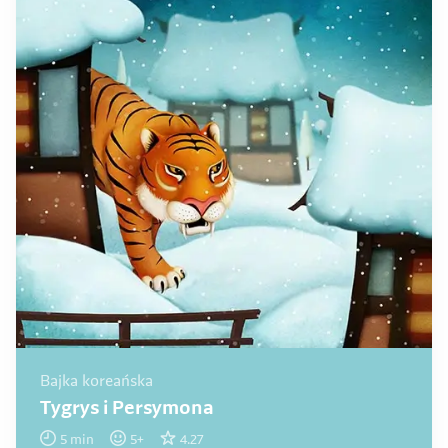
Bajka koreańska
Tygrys i Persymona
5
min
5
+
4.27