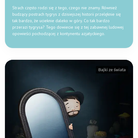
Strach często rodzi się z tego, czego nie znamy. Również
budzący postrach tygrys z dzisiejszej historii przelęknie się
tak bardzo, że ucieknie daleko w góry. Co tak bardzo
przerazi tygrysa? Tego dowiecie się z tej zabawnej ludowej
opowieści pochodzącej z kontynentu azjatyckiego.
Bajki ze świata