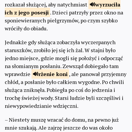
rozkazał służącej, aby natychmiast
wyrzuciła
ich z jego posesji
. Dzieci patrzyły przez okno na
sponiewieranych pielgrzymów, po czym szybko
wróciły do obiadu.
Jednakże gdy służąca zobaczyła wyczerpanych
staruszków, zrobiło jej się ich żal. W stajni było
jedno miejsce, gdzie mogli się położyć i odpocząć
na słomianym posłaniu. Zewsząd dobiegało tam
wprawdzie
rżenie
koni
, ale panował przyjemny
chłód, a posłanie było całkiem wygodne. Po chwili
służąca zniknęła. Pobiegła po coś do jedzenia i
trochę świeżej wody. Starsi ludzie byli szczęśliwi i
niewypowiedzianie wdzięczni.
– Niestety muszę wracać do domu, na pewno już
mnie szukają. Ale zajrzę jeszcze do was około