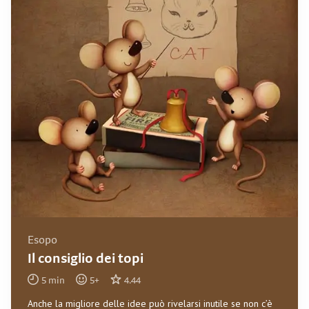
Esopo
Il consiglio dei topi
5
min
5
+
4.44
Anche la migliore delle idee può rivelarsi inutile se non c’è