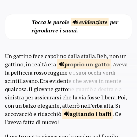
Tocca le parole
🔊 evidenziate
per
riprodurre i suoni.
Un gattino fece capolino dalla stalla. Beh, non un
gattino, in realtà era
proprio
un gatto
. Aveva
la pelliccia rosso ruggine e i suoi occhi verdi
scintillavano. Era evidente che aveva in mente
qualcosa. Il giovane gattone guardò a destra e a
sinistra per assicurarsi che la via fosse libera. Poi,
con un balzo elegante, atterrò nell'erba alta. Si
accovacciò e ridacchiò
agitando
i baffi
. Ce
l'aveva fatta di nuovo!
Il nostro gatto viveva con la madre nel fienile,