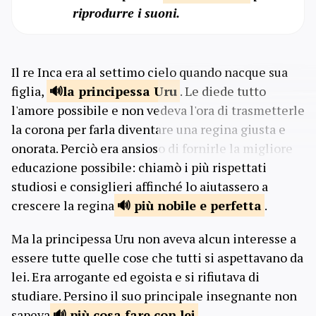
riprodurre i suoni.
Il re Inca era al settimo cielo quando nacque sua
figlia,
la principessa
Uru
. Le diede tutto
l'amore possibile e non vedeva l'ora di trasmetterle
la corona per farla diventare una regina giusta e
onorata. Perciò era ansioso di fornirle la migliore
educazione possibile: chiamò i più rispettati
studiosi e consiglieri affinché lo aiutassero a
crescere la regina
più nobile
e perfetta
.
Ma la principessa Uru non aveva alcun interesse a
essere tutte quelle cose che tutti si aspettavano da
lei. Era arrogante ed egoista e si rifiutava di
studiare. Persino il suo principale insegnante non
sapeva
più cosa
fare con lei
.