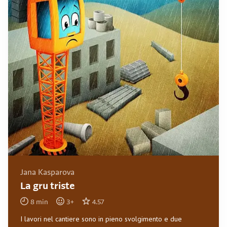
Jana Kasparova
La gru triste
8
min
3
+
4.57
I lavori nel cantiere sono in pieno svolgimento e due