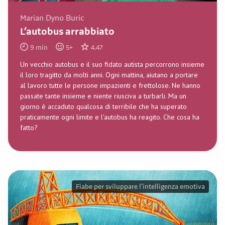
Marian Dyno Buric
L’autobus arrabbiato
9
min
5
+
4.47
Un vecchio autobus e il suo fidato autista percorrono insieme
il loro tragitto da molti anni. Ogni mattina, aiutano a portare
al lavoro tutte le persone impazienti e frettolose. Ne hanno
passate tante insieme e niente riusciva a turbarli. Ma un
giorno è accaduto qualcosa di terribile che ha superato
praticamente ogni limite e l'autobus ha reagito. Che cosa ha
fatto?
Fiabe per sviluppare l’intelligenza emotiva