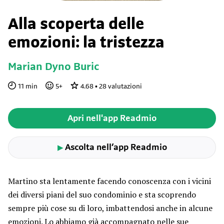
Alla scoperta delle
emozioni: la tristezza
Marian Dyno Buric
11
min
5
+
4.68
•
28
valutazioni
Apri nell'app Readmio
Ascolta nell’app Readmio
▶
Martino sta lentamente facendo conoscenza con i vicini
dei diversi piani del suo condominio e sta scoprendo
sempre più cose su di loro, imbattendosi anche in alcune
emozioni. Lo abbiamo già accompagnato nelle sue