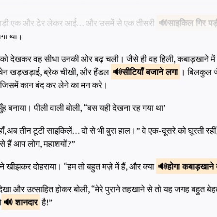
 गाड़ी एक और ढेर लेकर आई… और उसमें से एक तीसरी
साइकिल
गिर पड़
लगी थी।
िलों को देखकर वह सीधा उनकी ओर बढ़ चली। जैसे ही वह हिली, कबाड़खाने म
 चेन खड़खड़ाई, ब्रेक चीखी, और हैंडल
सीटियाँ
बजाने लगा
। बिलकुल जै
 जिसमें कान बंद कर लेने का मन करे।
 मुँह बनाया। पीली वाली बोली, “बस यही देखना रह गया था’
हाँ,अब तीन टूटी साइकिलें… दो से भी बुरा हाल।” वे एक-दूसरे को घूरती 
से हैं आप लोग, महाशयों?”
खीझकर दोहराया। “हम तो बहुत मज़े में हैं, और क्या
होगा
कबाड़खाने म
ा और उत्साहित होकर बोली, “मेरे पुराने तहखाने से तो यह जगह बहुत बेहत
ो
शानदार
है!”