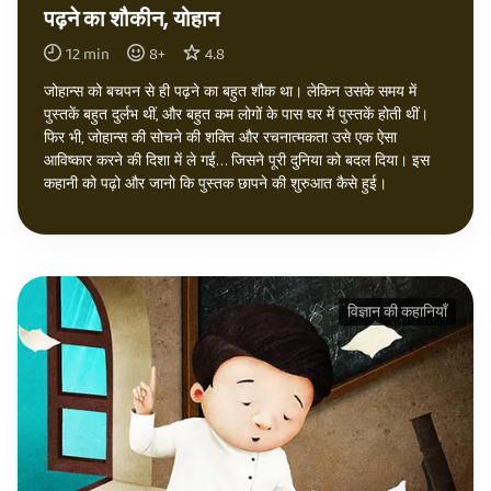
पढ़ने का शौकीन, योहान
12
min
8
+
4.8
जोहान्स को बचपन से ही पढ़ने का बहुत शौक था। लेकिन उसके समय में
पुस्तकें बहुत दुर्लभ थीं, और बहुत कम लोगों के पास घर में पुस्तकें होती थीं।
फिर भी, जोहान्स की सोचने की शक्ति और रचनात्मकता उसे एक ऐसा
आविष्कार करने की दिशा में ले गई… जिसने पूरी दुनिया को बदल दिया। इस
कहानी को पढ़ो और जानो कि पुस्तक छापने की शुरुआत कैसे हुई।
विज्ञान की कहानियाँ