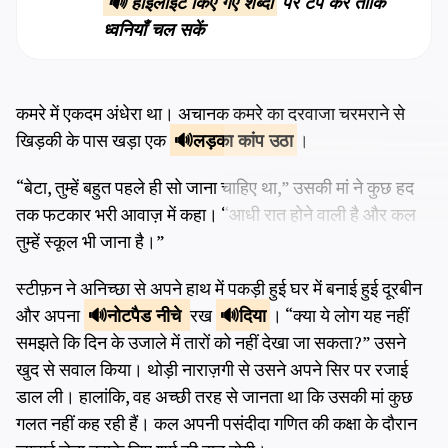
🔊 हाइलाइट किए गए शब्दों
पर टैप करें ताकि
ध्वनियाँ चल सकें
कमरे में एकदम अंधेरा था। अचानक कमरे का दरवाजा चरमराने से
खिड़की के पास खड़ा एक
लड़का
कांप उठा
।
“बेटा, तुम्हें बहुत पहले ही सो जाना चाहिए था,” उसकी मां ने कुछ हद
तक फटकार भरी आवाज़ में कहा। “आधी रात होने वाली है और कल
तुम्हें स्कूल भी जाना है।”
स्टीफ़न ने अनिच्छा से अपने हाथ में पकड़ी हुई घर में बनाई हुई दूरबीन
और अपना
नोटपैड नीचे
रख
दिया
। “क्या ये लोग यह नहीं
समझते कि दिन के उजाले में तारों को नहीं देखा जा सकता?” उसने
खुद से सवाल किया। थोड़ी नाराज़गी से उसने अपने सिर पर रजाई
डाल ली। हालांकि, वह अच्छी तरह से जानता था कि उसकी मां कुछ
गलत नहीं कह रही हैं। कल अपनी पसंदीदा गणित की कक्षा के दौरान