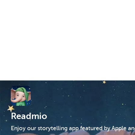
Readmio
Enjoy our storytelling app featured by Apple a