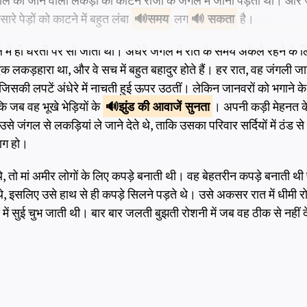
तेमाल की जाने वाली लकड़ी को काटने राजा के जंगल में जाना पड़ता था। और 
रे पेड़ों को काटने में बहुत लंबा
समय
लग
सकता
है।
ल में ही धरती पर सो जाता था। अंधेरे जंगल में रात के समय अकेले रहने के ल
क लकड़हारा था, और वे सच में बहुत बहादुर होते हैं। हर रात, वह जंगली ज
 जिसकी लपटें अंधेरे में नाचती हुई ऊपर उठतीं। लेकिन जानवरों को भगाने
ि जब वह भूखे भेड़ियों के
झुंड की
आवाजें सुनता
। अपनी कड़ी मेहनत के
े जंगल से लकड़ियां ले जाने देते थे, ताकि उसका परिवार सर्दियों में ठंड 
आग हो।
े, तो मां अमीर लोगों के लिए कपड़े बनाती थी। वह बेहतरीन कपड़े बनाती थ
थे, इसलिए उसे हाथ से ही कपड़े सिलने पड़ते थे। उसे अकसर रात में धीमी र
में सुई चुभ जाती थी। बार बार जलती बुझती रोशनी में जब वह ठीक से नहीं 