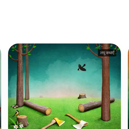
लघु कथाएँ