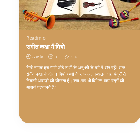
Readmio
संगीत कक्षा में मियो
6
min
3
+
4.96
मियो नामक इस प्यारे छोटे हाथी के अनुभवों के बारे में और पढ़ें! आज
संगीत कक्षा के दौरान, मियो बच्चों के साथ अलग-अलग वाद्य यंत्रों से
निकली आवाज़ो को सीखता है। क्या आप भी विभिन्न वाद्य यंत्रों की
आवाजें पहचानते हैं?