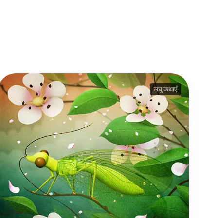
लघु कथाएँ