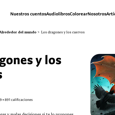
Nuestros cuentos
Audiolibros
Colorear
Nosotros
Artí
Alrededor del mundo
>
Los dragones y los cuervos
gones y los
s
79
•
891
calificaciones
res y malas decisiones si te lo propones.