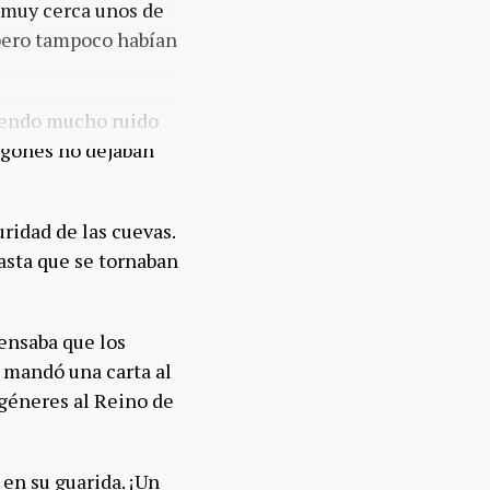
o muy cerca unos de
 pero tampoco habían
ciendo mucho ruido
ragones no dejaban
ridad de las cuevas.
asta que se tornaban
pensaba que los
e mandó una carta al
géneres al Reino de
 en su guarida. ¡Un