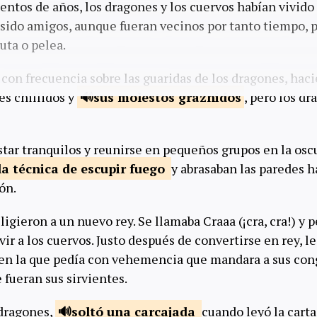
entos de años, los dragones y los cuervos habían vivid
 sido amigos, aunque fueran vecinos por tanto tiempo,
uta o pelea.
 con frecuencia sobre las guaridas de los dragones, ha
es chillidos y
sus molestos
graznidos
, pero los d
star tranquilos y reunirse en pequeños grupos en la oscu
la técnica de escupir
fuego
y abrasaban las paredes h
ón.
eligieron a un nuevo rey. Se llamaba Craaa (¡cra, cra!) y 
ir a los cuervos. Justo después de convertirse en rey, l
 en la que pedía con vehemencia que mandara a sus con
 fueran sus sirvientes.
 dragones,
soltó una
carcajada
cuando leyó la carta