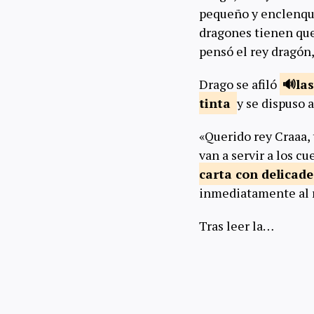
pequeño y enclenque
dragones tienen que
pensó el rey dragón
Drago se afiló
la
tinta
y se dispuso a
«Querido rey Craaa,
van a servir a los c
carta con
delicad
inmediatamente al r
Tras leer la…