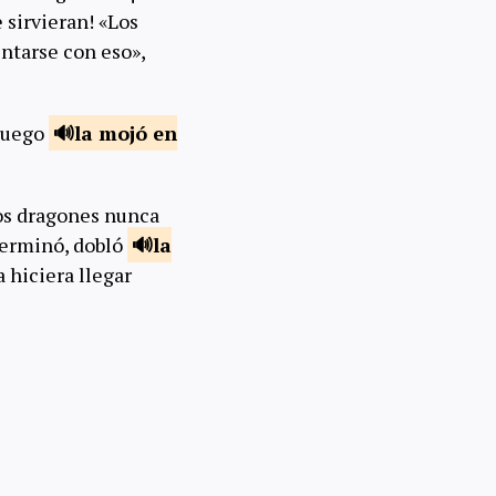
 sirvieran! «Los
ntarse con eso»,
 luego
la mojó en
los dragones nunca
 terminó, dobló
la
a hiciera llegar