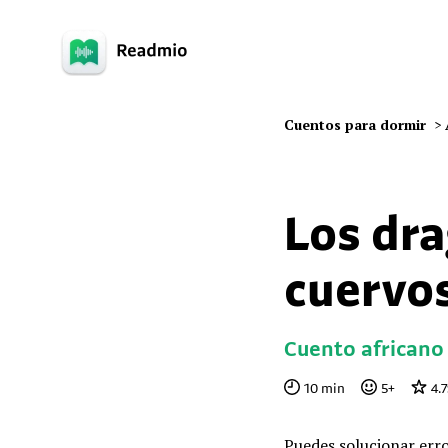
Cuentos para dormir
>
Los dra
cuervo
Cuento africano
10
min
5
+
4.
Puedes solucionar erro