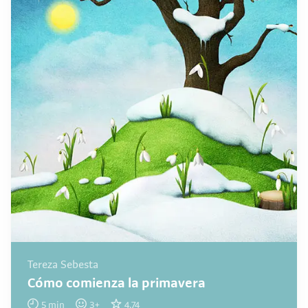
Tereza Sebesta
Cómo comienza la primavera
5
min
3
+
4.74