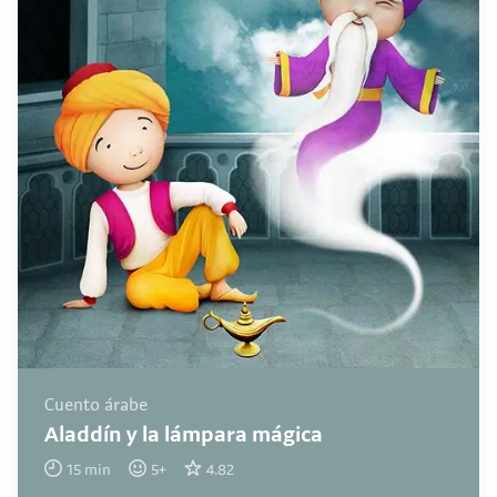
Cuento árabe
Aladdín y la lámpara mágica
15
min
5
+
4.82